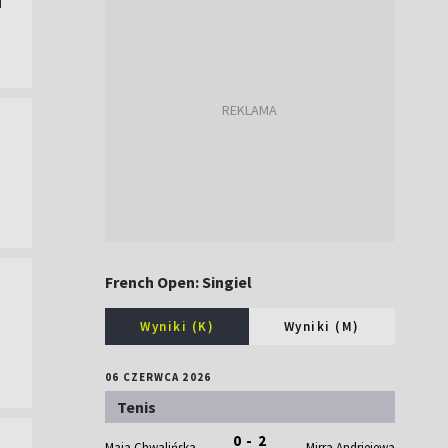
French Open: Singiel
Wyniki (K)
Wyniki (M)
06 CZERWCA 2026
Tenis
0 - 2
Maja Chwalińska
Mirra Andriejewa