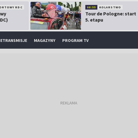
ORTOWY RDC
08:55
KOLARSTWO
owy
Tour de Pologne: start
RDC)
5. etapu
ETRANSMISJE
MAGAZYNY
PROGRAM TV