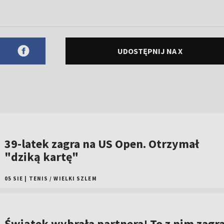
UDOSTĘPNIJ NA X
39-latek zagra na US Open. Otrzymał
"dziką kartę"
05 SIE
|
TENIS
/
WIELKI SZLEM
Świątek wybrała partnera! To z nim zagr