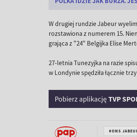
POLKA IDZIE JAK BURZA. JE
W drugiej rundzie Jabeur wyelim
rozstawiona z numerem 15. Niem
grająca z "24" Belgijka Elise Mer
27-letnia Tunezyjka na razie spi
w Londynie spędziła łącznie trzy
Pobierz aplikację
TVP SPO
#ONS JABEU