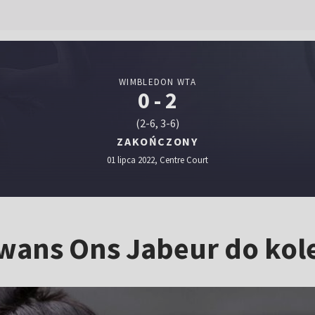
WIMBLEDON WTA
0 - 2
(2-6, 3-6)
ZAKOŃCZONY
01 lipca 2022, Centre Court
wans Ons Jabeur do kole