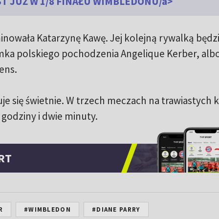
ST JUŻ W 1/8 FINAŁU WIMBLEDONU/a>
inowała Katarzynę Kawę. Jej kolejną rywalką będz
ka polskiego pochodzenia Angelique Kerber, alb
tens.
suje się świetnie. W trzech meczach na trawiastych 
 godziny i dwie minuty.
RT
R
#WIMBLEDON
#DIANE PARRY