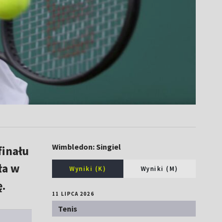
Wimbledon: Singiel
finału
ła w
Wyniki (K)
Wyniki (M)
.
11 LIPCA 2026
Tenis