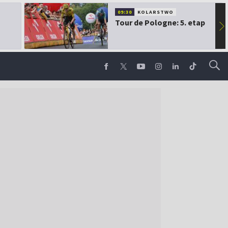
09:30
KOLARSTWO
Tour de Pologne: 5. etap
▶