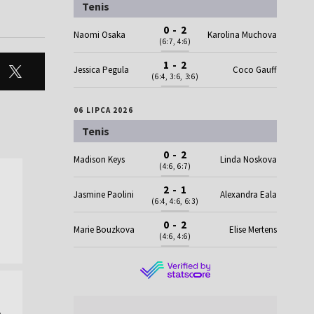
Tenis
0 - 2
Naomi Osaka
Karolina Muchova
(6:7, 4:6)
1 - 2
Jessica Pegula
Coco Gauff
(6:4, 3:6, 3:6)
06 LIPCA 2026
Tenis
0 - 2
Madison Keys
Linda Noskova
(4:6, 6:7)
2 - 1
Jasmine Paolini
Alexandra Eala
(6:4, 4:6, 6:3)
0 - 2
Marie Bouzkova
Elise Mertens
(4:6, 4:6)
a