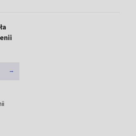
ła
enii
ii