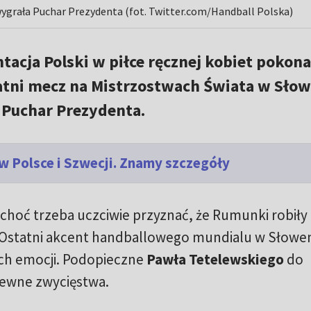
wygrała Puchar Prezydenta (fot. Twitter.com/Handball Polska)
tacja Polski w piłce ręcznej kobiet pokona
atni mecz na Mistrzostwach Świata w Słow
o Puchar Prezydenta.
w Polsce i Szwecji. Znamy szczegóły
choć trzeba uczciwie przyznać, że Rumunki robiły
j. Ostatni akcent handballowego mundialu w Słowen
ch emocji. Podopieczne
Pawła Tetelewskiego
do
pewne zwycięstwa.