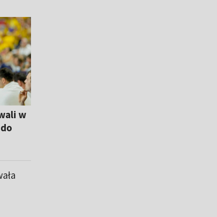
wali w
 do
wała