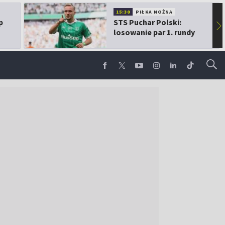
15:30
PIŁKA NOŻNA
p
STS Puchar Polski:
▶
losowanie par 1. rundy