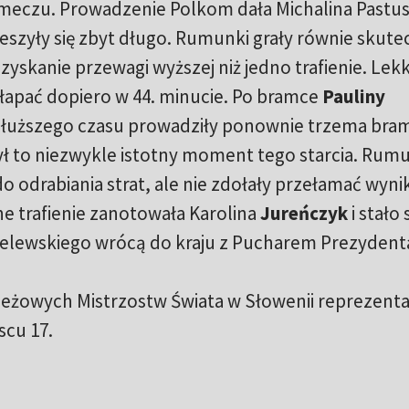
ci meczu. Prowadzenie Polkom dała Michalina Pastu
cieszyły się zbyt długo. Rumunki grały równie skutec
zyskanie przewagi wyższej niż jedno trafienie. Lekk
apać dopiero w 44. minucie. Po bramce
Pauliny
dłuższego czasu prowadziły ponownie trzema bra
ył to niezwykle istotny moment tego starcia. Rum
do odrabiania strat, ale nie zdołały przełamać wyni
 trafienie zanotowała Karolina
Jureńczyk
i stało 
telewskiego wrócą do kraju z Pucharem Prezydent
zieżowych Mistrzostw Świata w Słowenii reprezenta
scu 17.