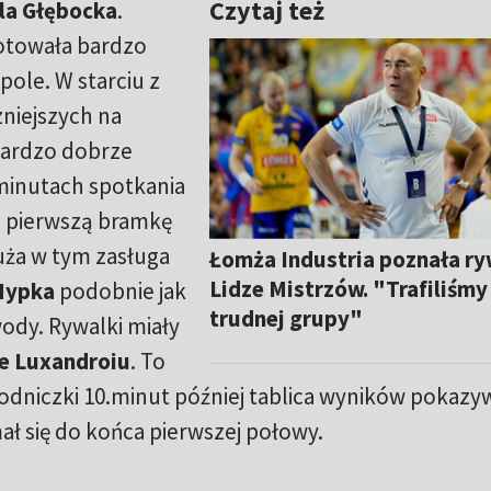
Czytaj też
la Głębocka
.
otowała bardzo
ole. W starciu z
niejszych na
 bardzo dobrze
minutach spotkania
ą pierwszą bramkę
uża w tym zasługa
Łomża Industria poznała ry
Lidze Mistrzów. "Trafiliśmy
Hypka
podobnie jak
trudnej grupy"
ody. Rywalki miały
e Luxandroiu
. To
odniczki 10.minut później tablica wyników pokazy
mał się do końca pierwszej połowy.