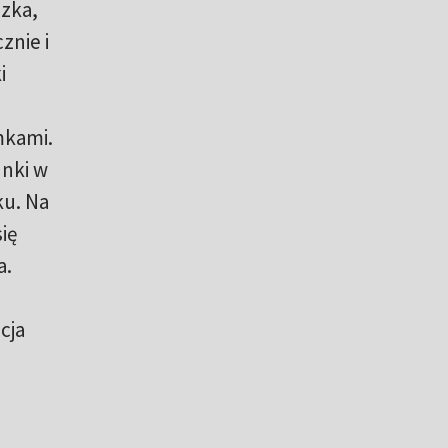
szka,
znie i
i
mkami.
unki w
ku. Na
się
a.
cja