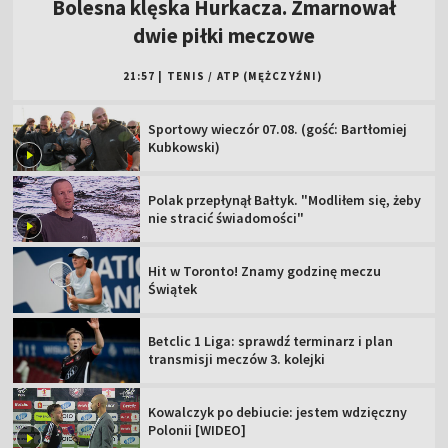
Bolesna klęska Hurkacza. Zmarnował
dwie piłki meczowe
21:57
|
TENIS
/
ATP (MĘŻCZYŹNI)
Sportowy wieczór 07.08. (gość: Bartłomiej
Kubkowski)
Polak przepłynął Bałtyk. "Modliłem się, żeby
nie stracić świadomości"
Hit w Toronto! Znamy godzinę meczu
Świątek
Betclic 1 Liga: sprawdź terminarz i plan
transmisji meczów 3. kolejki
Kowalczyk po debiucie: jestem wdzięczny
Polonii [WIDEO]