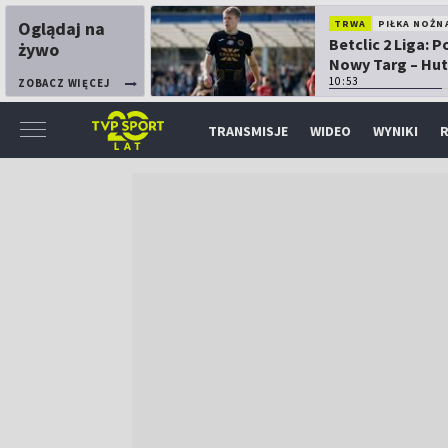
Oglądaj na
TRWA
PIŁKA NOŻN
Betclic 2 Liga: 
żywo
Nowy Targ – Hut
Kraków
10:53
ZOBACZ WIĘCEJ
TRANSMISJE
WIDEO
WYNIKI
R