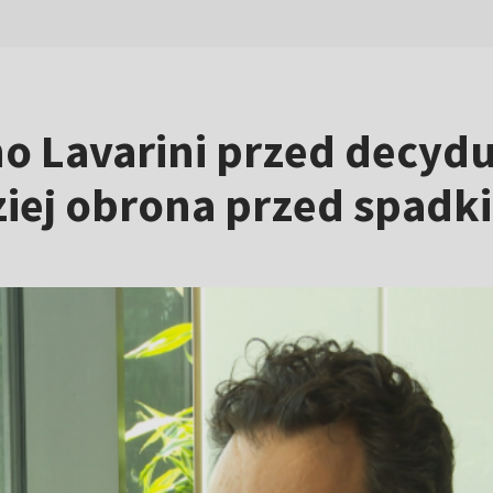
no Lavarini przed decyd
iej obrona przed spadk