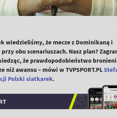
k wiedzieliśmy, że mecze z Dominikaną i
przy obu scenariuszach. Nasz plan? Zagra
 wiedząc, że prawdopodobieństwo bronieni
sze niż awansu – mówi w TVPSPORT.PL
Stef
ji Polski siatkarek
.
RT