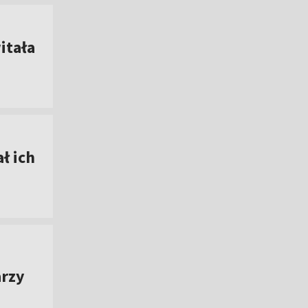
itała
ł ich
arzy