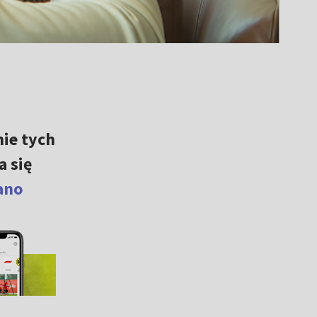
nie tych
a się
ano