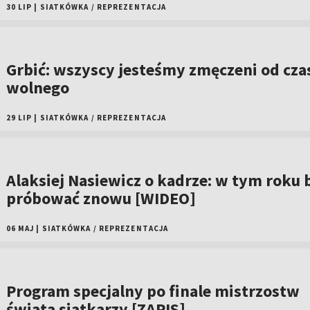
30 LIP
|
SIATKÓWKA
/
REPREZENTACJA
Grbić: wszyscy jesteśmy zmęczeni od cza
wolnego
29 LIP
|
SIATKÓWKA
/
REPREZENTACJA
Alaksiej Nasiewicz o kadrze: w tym roku 
próbować znowu [WIDEO]
06 MAJ
|
SIATKÓWKA
/
REPREZENTACJA
Program specjalny po finale mistrzostw
świata siatkarzy [ZAPIS]