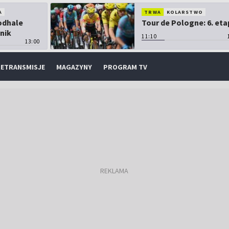
A
TRWA
KOLARSTWO
Podhale
Tour de Pologne: 6. eta
nik
11:10
13:00
ETRANSMISJE
MAGAZYNY
PROGRAM TV