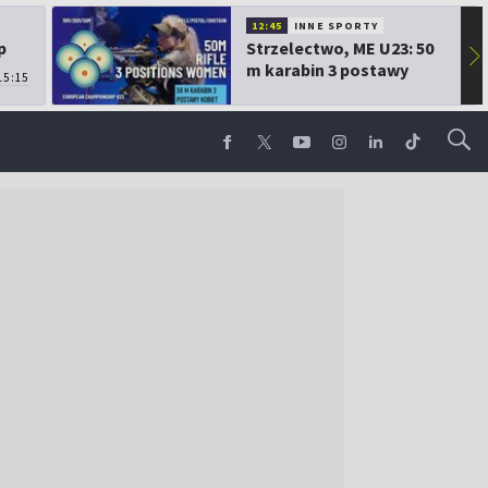
12:45
INNE SPORTY
p
Strzelectwo, ME U23: 50
▶
m karabin 3 postawy
15:15
kobiet