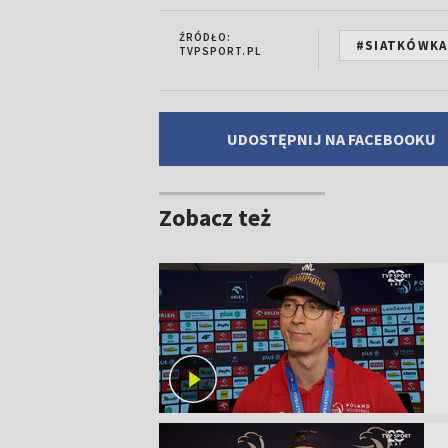
ŹRÓDŁO:
#SIATKÓWKA
TVPSPORT.PL
UDOSTĘPNIJ NA FACEBOOKU
Zobacz też