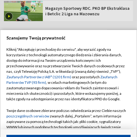
Magazyn Sportowy RDC. PKO BP Ekstraklasa
i Betclic 2 Liga na Mazowszu
Szanujemy Twoją prywatność
TVP
Kliknij "Akceptuję i przechodzę do serwisu", aby wyrazić zgody na
korzystanie z technologii automatycznego śledzenia i zbierania danych,
Abonament TVP
Regulamin TVP
dostęp do informacji na Twoim urządzeniu końcowym i ich
Polityka prywatności
Sklep TVP
przechowywanie oraz na przetwarzanie Twoich danych osobowych przez
nas, czyli Telewizję Polską S.A. w likwidacji (zwaną dalej również „TVP”),
Biuro Reklamy
Moje zgody
Zaufanych Partnerów z IAB* (1201 firm)
oraz pozostałych
Zaufanych
Partnerów TVP (93 firm)
, w celach marketingowych (w tym do
Oferta Handlowa
Biuro reklamy
zautomatyzowanego dopasowania reklam do Twoich zainteresowań i
mierzenia ich skuteczności) i pozostałych, które wskazujemy poniżej, a
Telegazeta ogłoszenia
Kontakt
także zgody na udostępnianie przez nas identyfikatora PPID do Google.
Emisja w TVP
Twoje dane osobowe zbierane podczas odwiedzania przez Ciebie naszych
Kanały
Rada Programowa
poszczególnych serwisów
zwanych dalej „Portalem”, w tym informacje
zapisywane za pomocą technologii takich jak: pliki cookie, sygnalizatory
Ogłoszenia przetargowe
WWW lub innych podobnych technologii umożliwiających świadczenie
©2026 Telewizja Polska Spółka Akcyjna w likwidacji
dopasowanych i bezpiecznych usług, personalizację treści oraz reklam,
Akademia Telewizyjna