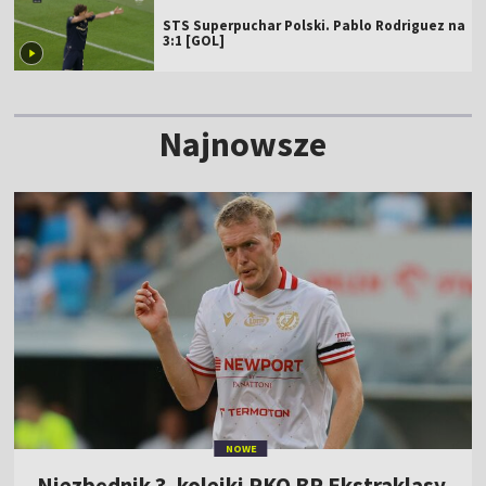
STS Superpuchar Polski. Pablo Rodriguez na
3:1 [GOL]
Najnowsze
NOWE
Niezbędnik 3. kolejki PKO BP Ekstraklasy.