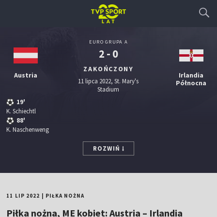
EURO GRUPA A
2 - 0
ZAKOŃCZONY
Austria
Irlandia
11 lipca 2022, St. Mary's
Północna
Stadium
19'
K. Schiechtl
88'
K. Naschenweng
ROZWIŃ
11 LIP 2022
|
PIŁKA NOŻNA
Piłka nożna, ME kobiet: Austria – Irlandia