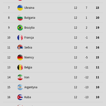
7
Ukraina
12
7
23
8
Bułgaria
12
1
20
9
Brazylia
12
2
19
10
Francja
12
-1
16
11
Serbia
12
-6
16
12
Niemcy
12
-5
15
13
Belgia
12
-11
12
14
Iran
12
-12
11
15
Argentyna
12
-13
10
16
Kuba
12
-13
10