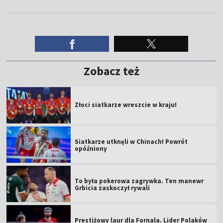
Zobacz też
Złoci siatkarze wreszcie w kraju!
Siatkarze utknęli w Chinach! Powrót
opóźniony
To była pokerowa zagrywka. Ten manewr
Grbicia zaskoczył rywali
Prestiżowy laur dla Fornala. Lider Polaków