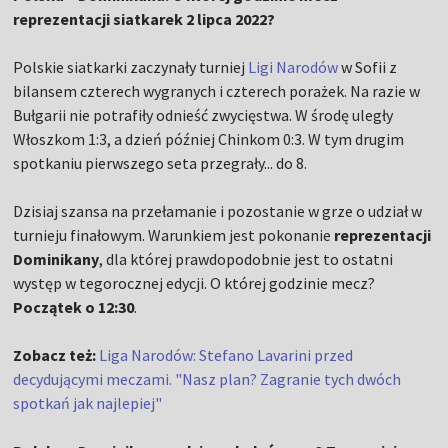
reprezentacji siatkarek 2 lipca 2022?
Polskie siatkarki zaczynały turniej
Ligi Narodów
w Sofii z
bilansem czterech wygranych i czterech porażek. Na razie w
Bułgarii nie potrafiły odnieść zwycięstwa. W środę uległy
Włoszkom 1:3, a dzień później Chinkom 0:3. W tym drugim
spotkaniu pierwszego seta przegrały... do 8.
Dzisiaj szansa na przełamanie i pozostanie w grze o udział w
turnieju finałowym. Warunkiem jest pokonanie
reprezentacji
Dominikany
, dla której prawdopodobnie jest to ostatni
występ w tegorocznej edycji. O której godzinie mecz?
Początek o 12:30
.
Zobacz też:
Liga Narodów: Stefano Lavarini przed
decydującymi meczami. "Nasz plan? Zagranie tych dwóch
spotkań jak najlepiej"