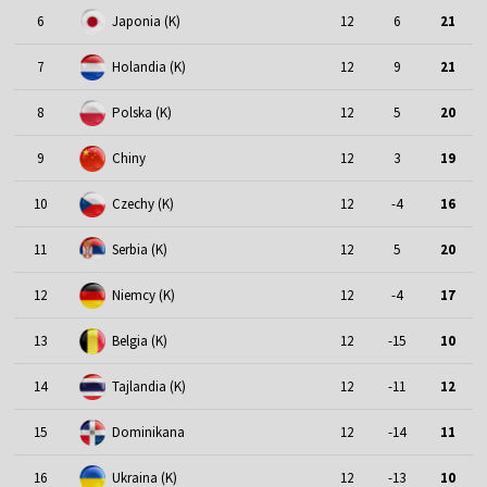
6
Japonia (K)
12
6
21
7
Holandia (K)
12
9
21
8
Polska (K)
12
5
20
9
Chiny
12
3
19
10
Czechy (K)
12
-4
16
11
Serbia (K)
12
5
20
12
Niemcy (K)
12
-4
17
13
Belgia (K)
12
-15
10
14
Tajlandia (K)
12
-11
12
15
Dominikana
12
-14
11
16
Ukraina (K)
12
-13
10