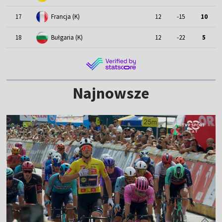
17
Francja (K)
12
-15
10
18
Bułgaria (K)
12
-22
5
Najnowsze