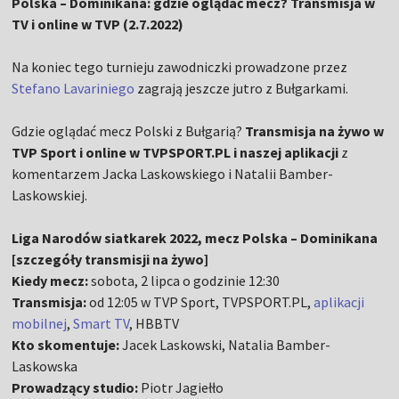
Polska – Dominikana: gdzie oglądać mecz? Transmisja w
TV i online w TVP (2.7.2022)
Na koniec tego turnieju zawodniczki prowadzone przez
Stefano Lavariniego
zagrają jeszcze jutro z Bułgarkami.
Gdzie oglądać mecz Polski z Bułgarią?
Transmisja na żywo w
TVP Sport i online w TVPSPORT.PL i naszej aplikacji
z
komentarzem Jacka Laskowskiego i Natalii Bamber-
Laskowskiej.
Liga Narodów siatkarek 2022, mecz Polska – Dominikana
[szczegóły transmisji na żywo]
Kiedy mecz:
sobota, 2 lipca o godzinie 12:30
Transmisja:
od 12:05 w TVP Sport, TVPSPORT.PL,
aplikacji
mobilnej
,
Smart TV
, HBBTV
Kto skomentuje:
Jacek Laskowski, Natalia Bamber-
Laskowska
Prowadzący studio:
Piotr Jagiełło