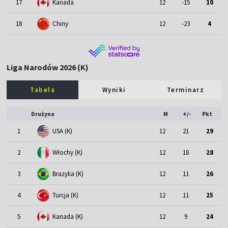
17
Kanada
12
-15
10
18
Chiny
12
-23
4
Liga Narodów 2026 (K)
Tabela
Wyniki
Terminarz
Drużyna
M
+/-
Pkt
1
USA (K)
12
21
29
2
Włochy (K)
12
18
28
3
Brazylia (K)
12
11
26
4
Turcja (K)
12
11
25
5
Kanada (K)
12
9
24