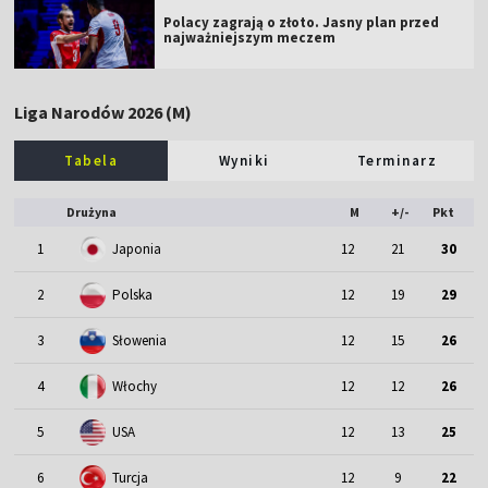
Polacy zagrają o złoto. Jasny plan przed
najważniejszym meczem
Liga Narodów 2026 (M)
Tabela
Wyniki
Terminarz
Drużyna
M
+/-
Pkt
1
Japonia
12
21
30
2
Polska
12
19
29
3
Słowenia
12
15
26
4
Włochy
12
12
26
5
USA
12
13
25
6
Turcja
12
9
22