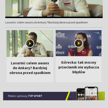
Lavarini: celem awans do Ankary? Bardziej obrona przed spadkiem
Górecka: tak mocny
Lavarini: celem awans
przeciwnik nie wybacza
do Ankary? Bardziej
błędów
obrona przed spadkiem
Pobierz aplikację
TVP SPORT