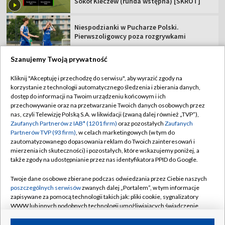
Sokół Kleczew (runda wstępna) [SKRÓT]
Niespodzianki w Pucharze Polski.
Pierwszoligowcy poza rozgrywkami
Szanujemy Twoją prywatność
Kliknij "Akceptuję i przechodzę do serwisu", aby wyrazić zgody na
korzystanie z technologii automatycznego śledzenia i zbierania danych,
TVP
dostęp do informacji na Twoim urządzeniu końcowym i ich
Abonament TVP
Regulamin TVP
przechowywanie oraz na przetwarzanie Twoich danych osobowych przez
nas, czyli Telewizję Polską S.A. w likwidacji (zwaną dalej również „TVP”),
Polityka prywatności
Sklep TVP
Zaufanych Partnerów z IAB* (1201 firm)
oraz pozostałych
Zaufanych
Partnerów TVP (93 firm)
, w celach marketingowych (w tym do
Biuro Reklamy
Moje zgody
zautomatyzowanego dopasowania reklam do Twoich zainteresowań i
mierzenia ich skuteczności) i pozostałych, które wskazujemy poniżej, a
Oferta Handlowa
Biuro reklamy
także zgody na udostępnianie przez nas identyfikatora PPID do Google.
Telegazeta ogłoszenia
Kontakt
Twoje dane osobowe zbierane podczas odwiedzania przez Ciebie naszych
Emisja w TVP
poszczególnych serwisów
zwanych dalej „Portalem”, w tym informacje
zapisywane za pomocą technologii takich jak: pliki cookie, sygnalizatory
Kanały
Rada Programowa
WWW lub innych podobnych technologii umożliwiających świadczenie
dopasowanych i bezpiecznych usług, personalizację treści oraz reklam,
Ogłoszenia przetargowe
udostępnianie funkcji mediów społecznościowych oraz analizowanie