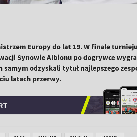
istrzem Europy do lat 19. W finale turniej
acji Synowie Albionu po dogrywce wygral
m samym odzyskali tytuł najlepszego zesp
iu latach przerwy.
RT