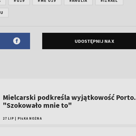
A
#U19
#ME U19
#ANGLIA
#IZRAEL
ZU
UDOSTĘPNIJ NA X
Mielcarski podkreśla wyjątkowość Porto.
"Szokowało mnie to"
27 LIP
|
PIŁKA NOŻNA