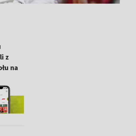
u
i z
ołu na