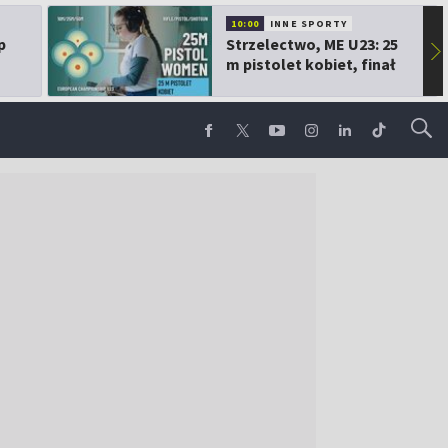
10:00
INNE SPORTY
p
Strzelectwo, ME U23: 25
▶
m pistolet kobiet, finał