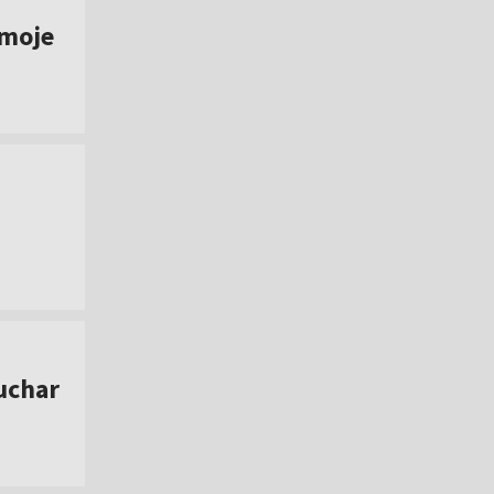
 moje
uchar