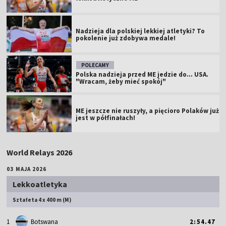
Nadzieja dla polskiej lekkiej atletyki? To
pokolenie już zdobywa medale!
POLECAMY
Polska nadzieja przed ME jedzie do... USA.
"Wracam, żeby mieć spokój"
ME jeszcze nie ruszyły, a pięcioro Polaków już
jest w półfinałach!
World Relays 2026
03 MAJA 2026
Lekkoatletyka
Sztafeta 4 x 400 m (M)
1
Botswana
2:54.47