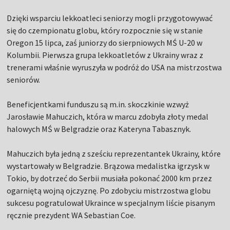
Dzięki wsparciu lekkoatleci seniorzy mogli przygotowywać
się do czempionatu globu, który rozpocznie się w stanie
Oregon 15 lipca, zaś juniorzy do sierpniowych MŚ U-20 w
Kolumbii. Pierwsza grupa lekkoatletów z Ukrainy wraz z
trenerami właśnie wyruszyła w podróż do USA na mistrzostwa
seniorów.
Beneficjentkami funduszu są m.in. skoczkinie wzwyż
Jarosławie Mahuczich, która w marcu zdobyła złoty medal
halowych MŚ w Belgradzie oraz Kateryna Tabasznyk.
Mahuczich była jedną z sześciu reprezentantek Ukrainy, które
wystartowały w Belgradzie. Brązowa medalistka igrzysk w
Tokio, by dotrzeć do Serbii musiała pokonać 2000 km przez
ogarniętą wojną ojczyznę. Po zdobyciu mistrzostwa globu
sukcesu pogratulował Ukraince w specjalnym liście pisanym
ręcznie prezydent WA Sebastian Coe.