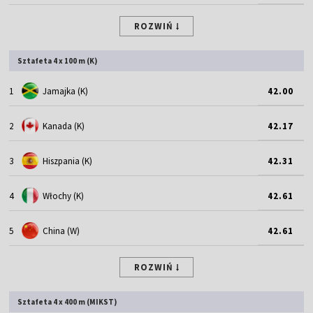
ROZWIŃ
Sztafeta 4 x 100 m (K)
1
Jamajka (K)
42.00
2
Kanada (K)
42.17
3
Hiszpania (K)
42.31
4
Włochy (K)
42.61
5
China (W)
42.61
ROZWIŃ
Sztafeta 4 x 400 m (MIKST)