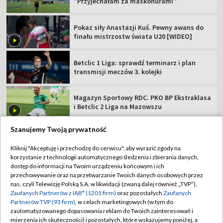
"Przyjechałam za maskonurami"
Pokaz siły Anastazji Kuś. Pewny awans do
finału mistrzostw świata U20 [WIDEO]
Betclic 1 Liga: sprawdź terminarz i plan
transmisji meczów 3. kolejki
Magazyn Sportowy RDC. PKO BP Ekstraklasa
i Betclic 2 Liga na Mazowszu
Szanujemy Twoją prywatność
Kliknij "Akceptuję i przechodzę do serwisu", aby wyrazić zgody na
korzystanie z technologii automatycznego śledzenia i zbierania danych,
TVP
dostęp do informacji na Twoim urządzeniu końcowym i ich
Abonament TVP
Regulamin TVP
przechowywanie oraz na przetwarzanie Twoich danych osobowych przez
nas, czyli Telewizję Polską S.A. w likwidacji (zwaną dalej również „TVP”),
Polityka prywatności
Sklep TVP
Zaufanych Partnerów z IAB* (1201 firm)
oraz pozostałych
Zaufanych
Partnerów TVP (93 firm)
, w celach marketingowych (w tym do
Biuro Reklamy
Moje zgody
zautomatyzowanego dopasowania reklam do Twoich zainteresowań i
mierzenia ich skuteczności) i pozostałych, które wskazujemy poniżej, a