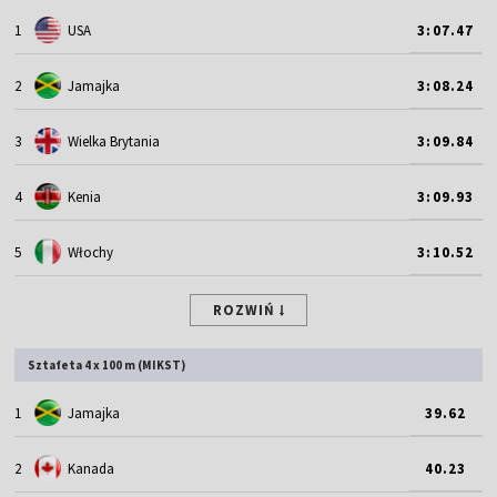
1
USA
3:07.47
2
Jamajka
3:08.24
3
Wielka Brytania
3:09.84
4
Kenia
3:09.93
5
Włochy
3:10.52
ROZWIŃ
Sztafeta 4 x 100 m (MIKST)
1
Jamajka
39.62
2
Kanada
40.23