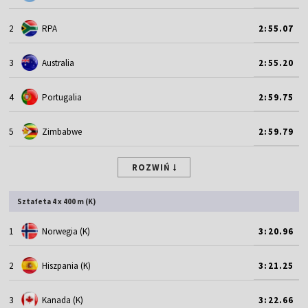
2
RPA
2:55.07
3
Australia
2:55.20
4
Portugalia
2:59.75
5
Zimbabwe
2:59.79
ROZWIŃ
Sztafeta 4 x 400 m (K)
1
Norwegia (K)
3:20.96
2
Hiszpania (K)
3:21.25
3
Kanada (K)
3:22.66