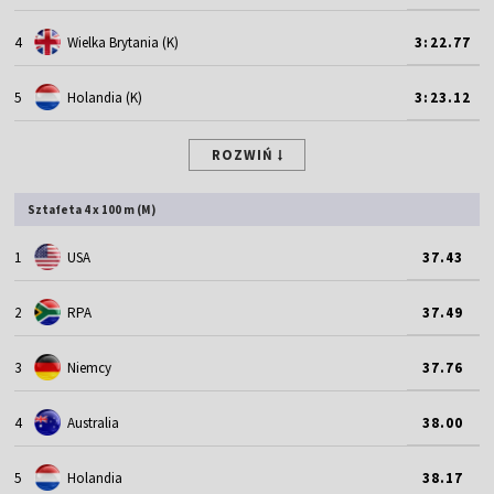
4
Wielka Brytania (K)
3:22.77
5
Holandia (K)
3:23.12
ROZWIŃ
Sztafeta 4 x 100 m (M)
1
USA
37.43
2
RPA
37.49
3
Niemcy
37.76
4
Australia
38.00
5
Holandia
38.17