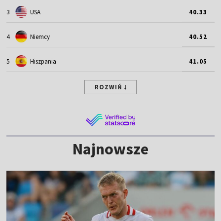
3
USA
40.33
4
Niemcy
40.52
5
Hiszpania
41.05
ROZWIŃ
Najnowsze