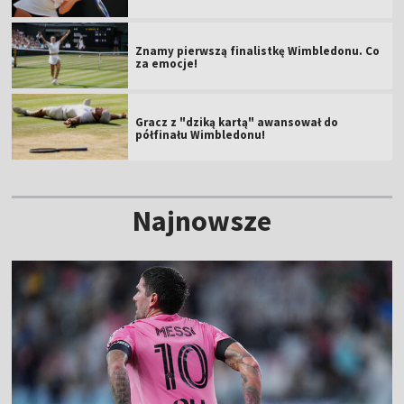
Znamy pierwszą finalistkę Wimbledonu. Co
za emocje!
Gracz z "dziką kartą" awansował do
półfinału Wimbledonu!
Najnowsze