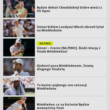
Będzie debiut Chwalińskiej! Dobre wieści z
US Open
Sinner królem Londynu! Włoch obronił tytuł
na Wimbledonie
NA ŻYWO
Sinner – Zverev [NA ŻYWO]. Śledź relację z
finału Wimbledonu!
Djoković poza Wimbledonem. Znamy
drugiego finalistę
To koniec pięknego snu sensacji
Wimbledonu
Wimbledon: co za historia! Będzie
wewnętrzny finał