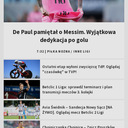
De Paul pamiętał o Messim. Wyjątkowa
dedykacja po golu
7:32
|
PIŁKA NOŻNA
/
INNE LIGI
Ostatni etap wyłoni zwycięzcę TdP. Oglądaj
"czasówkę" w TVP!
Betclic 1 Liga: sprawdź terminarz i plan
transmisji meczów 3. kolejki
Avia Świdnik – Sandecja Nowy Sącz [NA
ŻYWO]. Oglądaj mecz Betclic 2 Ligi
Chojniczanka Chojnice – Znicz Pruszków