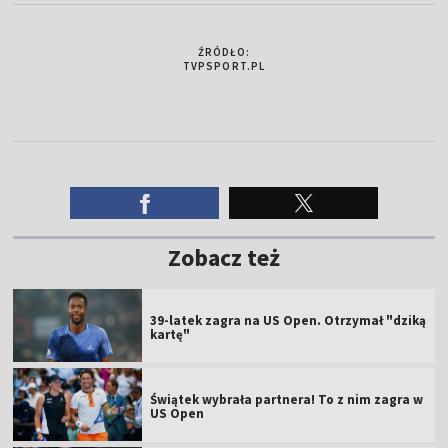
ŹRÓDŁO:
TVPSPORT.PL
Zobacz też
39-latek zagra na US Open. Otrzymał "dziką
kartę"
Świątek wybrała partnera! To z nim zagra w
US Open