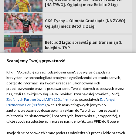
[NA ŻYWO]. Oglądaj mecz Betclic 2 Ligi
GKS Tychy – Olimpia Grudziądz [NA ŻYWO].
Oglądaj mecz Betclic 2 Ligi
Betclic 2 Liga: sprawdź plan transmisji 3.
kolejki w TVP
Szanujemy Twoją prywatność
Kliknij "Akceptuję i przechodzę do serwisu", aby wyrazić zgody na
korzystanie z technologii automatycznego śledzenia i zbierania danych,
TVP
dostęp do informacji na Twoim urządzeniu końcowym i ich
przechowywanie oraz na przetwarzanie Twoich danych osobowych przez
Abonament TVP
Regulamin TVP
nas, czyli Telewizję Polską S.A. w likwidacji (zwaną dalej również „TVP”),
Polityka prywatności
Sklep TVP
Zaufanych Partnerów z IAB* (1201 firm)
oraz pozostałych
Zaufanych
Partnerów TVP (93 firm)
, w celach marketingowych (w tym do
Biuro Reklamy
Moje zgody
zautomatyzowanego dopasowania reklam do Twoich zainteresowań i
mierzenia ich skuteczności) i pozostałych, które wskazujemy poniżej, a
Oferta Handlowa
Biuro reklamy
także zgody na udostępnianie przez nas identyfikatora PPID do Google.
Telegazeta ogłoszenia
Kontakt
Twoje dane osobowe zbierane podczas odwiedzania przez Ciebie naszych