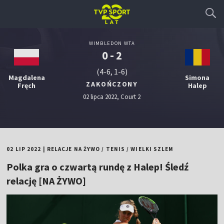
WIMBLEDON WTA
0 - 2
(4-6, 1-6)
Magdalena
Simona
ZAKOŃCZONY
Fręch
Halep
02 lipca 2022, Court 2
02 LIP 2022
|
RELACJE NA ŻYWO
/
TENIS
/
WIELKI SZLEM
Polka gra o czwartą rundę z Halep! Śledź
relację [NA ŻYWO]