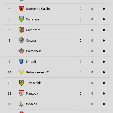
4
Benevento Calcio
0
0
0
5
Carrarese
0
0
0
6
Catanzaro
0
0
0
7
Cesena
0
0
0
8
Cremonese
0
0
0
9
Empoli
0
0
0
10
Hellas Verona FC
0
0
0
11
Juve Stabia
0
0
0
12
Mantova
0
0
0
13
Modena
0
0
0