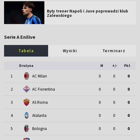
Były trener Napoli i Juve poprowadzi klub
Zalewskiego
Serie A Enilive
Tabela
Wyniki
Terminarz
Drużyna
M
+/-
Pkt
1
AC Milan
0
0
0
2
AC Fiorentina
0
0
0
3
AS Roma
0
0
0
4
Atalanta
0
0
0
5
Bologna
0
0
0