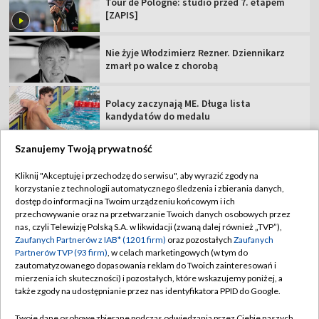
Tour de Pologne: studio przed 7. etapem
[ZAPIS]
Nie żyje Włodzimierz Rezner. Dziennikarz
zmarł po walce z chorobą
Polacy zaczynają ME. Długa lista
kandydatów do medalu
Szanujemy Twoją prywatność
Kliknij "Akceptuję i przechodzę do serwisu", aby wyrazić zgody na
korzystanie z technologii automatycznego śledzenia i zbierania danych,
TVP
dostęp do informacji na Twoim urządzeniu końcowym i ich
Abonament TVP
Regulamin TVP
przechowywanie oraz na przetwarzanie Twoich danych osobowych przez
nas, czyli Telewizję Polską S.A. w likwidacji (zwaną dalej również „TVP”),
Polityka prywatności
Sklep TVP
Zaufanych Partnerów z IAB* (1201 firm)
oraz pozostałych
Zaufanych
Partnerów TVP (93 firm)
, w celach marketingowych (w tym do
Biuro Reklamy
Moje zgody
zautomatyzowanego dopasowania reklam do Twoich zainteresowań i
mierzenia ich skuteczności) i pozostałych, które wskazujemy poniżej, a
Oferta Handlowa
Biuro reklamy
także zgody na udostępnianie przez nas identyfikatora PPID do Google.
Telegazeta ogłoszenia
Kontakt
Twoje dane osobowe zbierane podczas odwiedzania przez Ciebie naszych