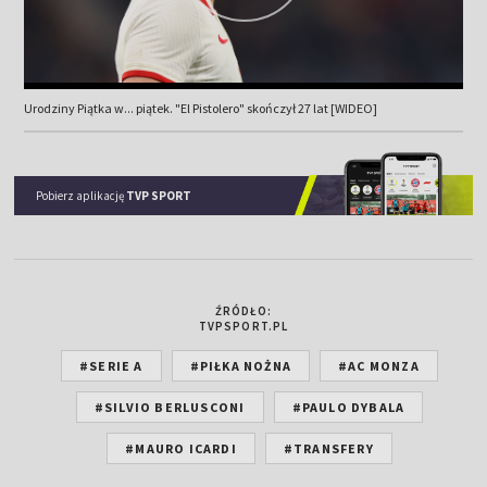
Urodziny Piątka w... piątek. "El Pistolero" skończył 27 lat [WIDEO]
Pobierz aplikację
TVP SPORT
ŹRÓDŁO:
TVPSPORT.PL
#SERIE A
#PIŁKA NOŻNA
#AC MONZA
#SILVIO BERLUSCONI
#PAULO DYBALA
#MAURO ICARDI
#TRANSFERY