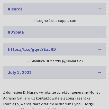
#Icardi
. Il sogno è una coppia con
#Dybala
https://t.co/gqecYEaJRD
— Gianluca Di Marzio (@DiMarzio)
July 1, 2022
Z doniesień Di Marzio wynika, że dyrektor generalny Monzy
Adriano Galliani już kontaktował się z żoną i agentką
Icardiego, Wandą Narą oraz menedżerem Dybali, Jorge