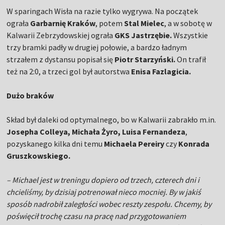
W sparingach Wisła na razie tylko wygrywa. Na początek
ograła
Garbarnię Kraków
, potem
Stal Mielec
, a w sobotę w
Kalwarii Zebrzydowskiej ograła
GKS Jastrzębie.
Wszystkie
trzy bramki padły w drugiej połowie, a bardzo ładnym
strzałem z dystansu popisał się
Piotr Starzyński.
On trafił
też na 2:0, a trzeci gol był autorstwa
Enisa Fazlagicia.
Dużo braków
Skład był daleki od optymalnego, bo w Kalwarii zabrakło m.in.
Josepha Colleya, Michała Żyro, Luisa Fernandeza
,
pozyskanego kilka dni temu
Michaela Pereiry
czy
Konrada
Gruszkowskiego.
– Michael jest w treningu dopiero od trzech, czterech dni i
chcieliśmy, by dzisiaj potrenował nieco mocniej. By w jakiś
sposób nadrobił zaległości wobec reszty zespołu. Chcemy, by
poświęcił trochę czasu na pracę nad przygotowaniem