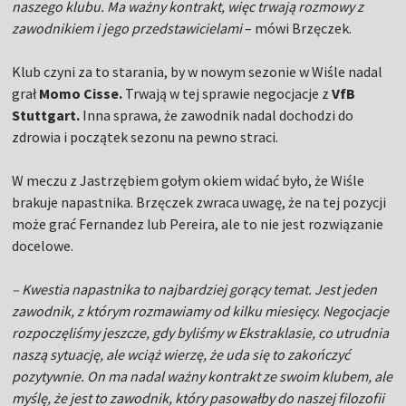
naszego klubu. Ma ważny kontrakt, więc trwają rozmowy z
zawodnikiem i jego przedstawicielami
– mówi Brzęczek.
Klub czyni za to starania, by w nowym sezonie w Wiśle nadal
grał
Momo Cisse.
Trwają w tej sprawie negocjacje z
VfB
Stuttgart.
Inna sprawa, że zawodnik nadal dochodzi do
zdrowia i początek sezonu na pewno straci.
W meczu z Jastrzębiem gołym okiem widać było, że Wiśle
brakuje napastnika. Brzęczek zwraca uwagę, że na tej pozycji
może grać Fernandez lub Pereira, ale to nie jest rozwiązanie
docelowe.
– Kwestia napastnika to najbardziej gorący temat. Jest jeden
zawodnik, z którym rozmawiamy od kilku miesięcy. Negocjacje
rozpoczęliśmy jeszcze, gdy byliśmy w Ekstraklasie, co utrudnia
naszą sytuację, ale wciąż wierzę, że uda się to zakończyć
pozytywnie. On ma nadal ważny kontrakt ze swoim klubem, ale
myślę, że jest to zawodnik, który pasowałby do naszej filozofii