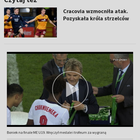
Cracovia wzmocniła atak.
Pozyskała króla strzelców
Boniek na finale ME U19. Wręczył medale i trofeum za wygraną