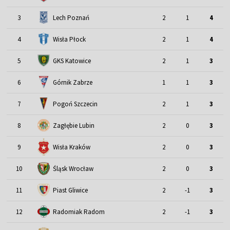
3
Lech Poznań
2
1
4
4
Wisła Płock
2
1
4
5
GKS Katowice
2
1
3
6
Górnik Zabrze
1
1
3
7
Pogoń Szczecin
2
1
3
8
Zagłębie Lubin
2
0
3
9
Wisła Kraków
2
0
3
Śląsk Wrocław
10
2
0
3
11
Piast Gliwice
2
-1
3
12
Radomiak Radom
2
-1
3