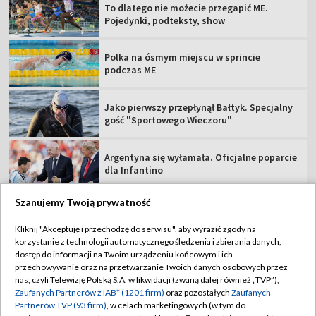
To dlatego nie możecie przegapić ME.
Pojedynki, podteksty, show
Polka na ósmym miejscu w sprincie
podczas ME
Jako pierwszy przepłynął Bałtyk. Specjalny
gość "Sportowego Wieczoru"
Argentyna się wyłamała. Oficjalne poparcie
dla Infantino
Szanujemy Twoją prywatność
Kliknij "Akceptuję i przechodzę do serwisu", aby wyrazić zgody na
korzystanie z technologii automatycznego śledzenia i zbierania danych,
TVP
dostęp do informacji na Twoim urządzeniu końcowym i ich
Abonament TVP
Regulamin TVP
przechowywanie oraz na przetwarzanie Twoich danych osobowych przez
nas, czyli Telewizję Polską S.A. w likwidacji (zwaną dalej również „TVP”),
Polityka prywatności
Sklep TVP
Zaufanych Partnerów z IAB* (1201 firm)
oraz pozostałych
Zaufanych
Partnerów TVP (93 firm)
, w celach marketingowych (w tym do
Biuro Reklamy
Moje zgody