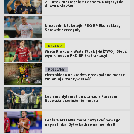
21-latek rozstał się z Lechem. Dołączył do
duetu Polaków
Niezbędnik 3. kolejki PKO BP Ekstraklasy.
Sprawdź szczegóły
NA ŻYWO
Wisła Kraków – Wisła Płock [NA ŻYWO]. Śledź
wynik meczu PKO BP Ekstraklasy!
POLECAMY
Ekstraklasa na kredyt. Przekładane mecze
zmieniają rzeczywistość
Lech ma dylemat po starciu z Farerami.
Rozważa przełożenie meczu
Legia Warszawa może pozyskać nowego
napastnika. Był w kadrze na mundial!