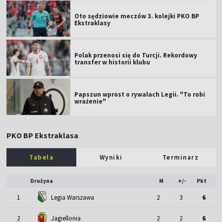
Oto sędziowie meczów 3. kolejki PKO BP
Ekstraklasy
Polak przenosi się do Turcji. Rekordowy
transfer w historii klubu
Papszun wprost o rywalach Legii. "To robi
wrażenie"
PKO BP Ekstraklasa
Tabela
Wyniki
Terminarz
Drużyna
M
+/-
Pkt
1
Legia Warszawa
2
3
6
2
Jagiellonia
2
2
6