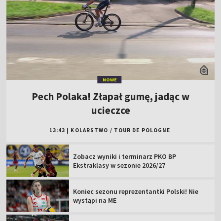
NOWE
Pech Polaka! Złapał gumę, jadąc w
ucieczce
13:43
|
KOLARSTWO
/
TOUR DE POLOGNE
Zobacz wyniki i terminarz PKO BP
Ekstraklasy w sezonie 2026/27
Koniec sezonu reprezentantki Polski! Nie
wystąpi na ME