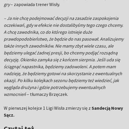
gry
– zapowiada trener Wisły.
– Ja nie chcę podejmować decyzji na zasadzie zaspokojenia
oczekiwań, gdy w efekcie nie dostalibyśmy tego czego chcemy.
A chcę zawodnika, co do którego istnieje duże
prawdopodobieństwo, że będzie do nas pasował. Analizujemy
także innych zawodników. Nie mamy zbyt wiele czasu, ale
będziemy ulegać żadnej presji, bo chcemy podjąć rozsądną
decyzję. Okienko zamyka się z końcem sierpnia. Jeśli uda się
ściągnąć napastnika, będziemy zadowoleni. A potem mam
nadzieję, że będziemy gotowi na skorzystanie z ewentualnych
okazji. Po kilku kolejkach sezonu będziemy też wiedzieć, jak
wygląda drużyna i gdzie potrzebujemy ewentualnych
wzmocnień
– tłumaczy Brzęczek.
W pierwszej kolejce 1 Ligi Wisła zmierzy się z
Sandecją Nowy
Sącz.
Czytaj też