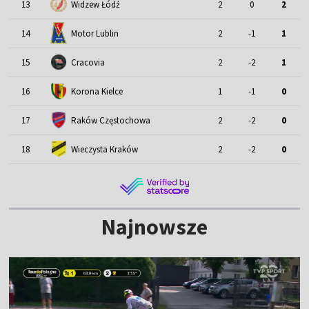
13
Widzew Łódź
2
0
2
Motor Lublin
14
2
-1
1
15
Cracovia
2
-2
1
16
Korona Kielce
1
-1
0
17
Raków Częstochowa
2
-2
0
18
Wieczysta Kraków
2
-2
0
Najnowsze