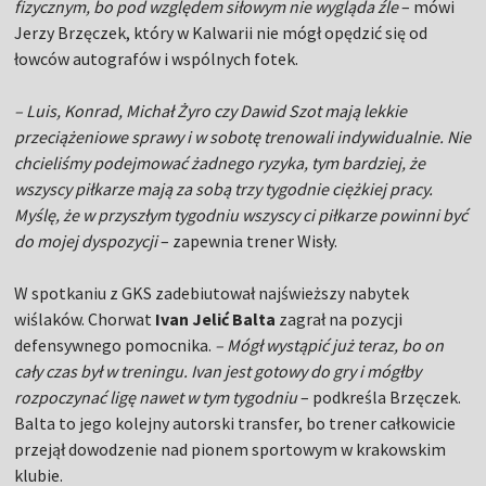
fizycznym, bo pod względem siłowym nie wygląda źle
– mówi
Jerzy Brzęczek, który w Kalwarii nie mógł opędzić się od
łowców autografów i wspólnych fotek.
– Luis, Konrad, Michał Żyro czy Dawid Szot mają lekkie
przeciążeniowe sprawy i w sobotę trenowali indywidualnie. Nie
chcieliśmy podejmować żadnego ryzyka, tym bardziej, że
wszyscy piłkarze mają za sobą trzy tygodnie ciężkiej pracy.
Myślę, że w przyszłym tygodniu wszyscy ci piłkarze powinni być
do mojej dyspozycji
– zapewnia trener Wisły.
W spotkaniu z GKS zadebiutował najświeższy nabytek
wiślaków. Chorwat
Ivan Jelić Balta
zagrał na pozycji
defensywnego pomocnika.
– Mógł wystąpić już teraz, bo on
cały czas był w treningu. Ivan jest gotowy do gry i mógłby
rozpoczynać ligę nawet w tym tygodniu
– podkreśla Brzęczek.
Balta to jego kolejny autorski transfer, bo trener całkowicie
przejął dowodzenie nad pionem sportowym w krakowskim
klubie.