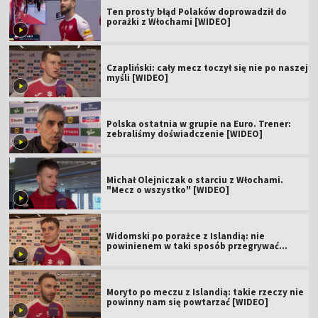
Ten prosty błąd Polaków doprowadził do
porażki z Włochami [WIDEO]
Czapliński: cały mecz toczył się nie po naszej
myśli [WIDEO]
Polska ostatnia w grupie na Euro. Trener:
zebraliśmy doświadczenie [WIDEO]
Michał Olejniczak o starciu z Włochami.
"Mecz o wszystko" [WIDEO]
Widomski po porażce z Islandią: nie
powinienem w taki sposób przegrywać
[WIDEO]
Moryto po meczu z Islandią: takie rzeczy nie
powinny nam się powtarzać [WIDEO]