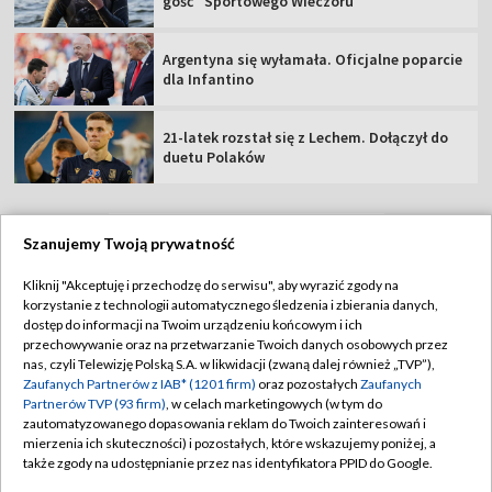
gość "Sportowego Wieczoru"
Argentyna się wyłamała. Oficjalne poparcie
dla Infantino
21-latek rozstał się z Lechem. Dołączył do
duetu Polaków
Szanujemy Twoją prywatność
TVP
Kliknij "Akceptuję i przechodzę do serwisu", aby wyrazić zgody na
korzystanie z technologii automatycznego śledzenia i zbierania danych,
Abonament TVP
Regulamin TVP
dostęp do informacji na Twoim urządzeniu końcowym i ich
Polityka prywatności
Sklep TVP
przechowywanie oraz na przetwarzanie Twoich danych osobowych przez
nas, czyli Telewizję Polską S.A. w likwidacji (zwaną dalej również „TVP”),
Biuro Reklamy
Moje zgody
Zaufanych Partnerów z IAB* (1201 firm)
oraz pozostałych
Zaufanych
Partnerów TVP (93 firm)
, w celach marketingowych (w tym do
Oferta Handlowa
Biuro reklamy
zautomatyzowanego dopasowania reklam do Twoich zainteresowań i
mierzenia ich skuteczności) i pozostałych, które wskazujemy poniżej, a
Telegazeta ogłoszenia
Kontakt
także zgody na udostępnianie przez nas identyfikatora PPID do Google.
Emisja w TVP