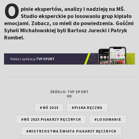
O
pinie ekspertów, analizy i nadzieję na MŚ.
Studio eksperckie po losowaniu grup kipiało
emocjami. Zobacz, co mieli do powiedzenia. Gośćmi
Sylwii Michałowskiej byli Bartosz Jurecki i Patryk
Rombel.
Pobierz aplikację
TVP SPORT
ŹRÓDŁO: TVP SPORT
HD
#MŚ 2023
#PIŁKA RĘCZNA
#MŚ 2023 PIŁKARZY RĘCZNYCH
#LOSOWANIE
#MISTRZOSTWA ŚWIATA PIŁKARZY RĘCZNYCH