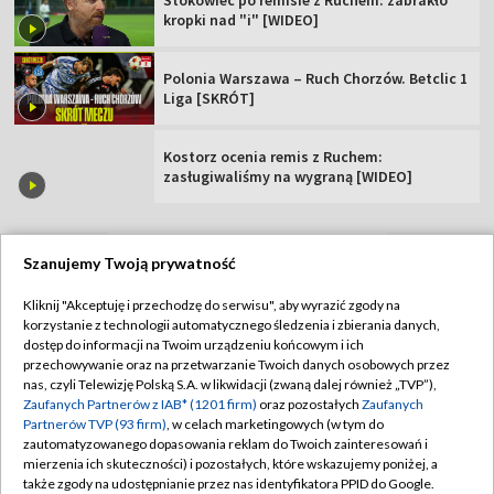
Stokowiec po remisie z Ruchem: zabrakło
kropki nad "i" [WIDEO]
Polonia Warszawa – Ruch Chorzów. Betclic 1
Liga [SKRÓT]
Kostorz ocenia remis z Ruchem:
zasługiwaliśmy na wygraną [WIDEO]
Szanujemy Twoją prywatność
TVP
Kliknij "Akceptuję i przechodzę do serwisu", aby wyrazić zgody na
korzystanie z technologii automatycznego śledzenia i zbierania danych,
Abonament TVP
Regulamin TVP
dostęp do informacji na Twoim urządzeniu końcowym i ich
Polityka prywatności
Sklep TVP
przechowywanie oraz na przetwarzanie Twoich danych osobowych przez
nas, czyli Telewizję Polską S.A. w likwidacji (zwaną dalej również „TVP”),
Biuro Reklamy
Moje zgody
Zaufanych Partnerów z IAB* (1201 firm)
oraz pozostałych
Zaufanych
Partnerów TVP (93 firm)
, w celach marketingowych (w tym do
Oferta Handlowa
Biuro reklamy
zautomatyzowanego dopasowania reklam do Twoich zainteresowań i
mierzenia ich skuteczności) i pozostałych, które wskazujemy poniżej, a
Telegazeta ogłoszenia
Kontakt
także zgody na udostępnianie przez nas identyfikatora PPID do Google.