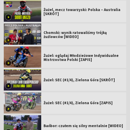
Żużel, mecz towarzyski: Polska – Australia
[SKRÓT]
Chomski: wynik ratowaliśmy trójką
żużlowców [WIDEO]
Żużel: oglądaj Młodzieżowe Indywidualne
Mistrzostwa Polski [ZAPIS]
Żużel: SEC (#1/4), Zielona Góra [SKRÓT]
Żużel: SEC (#1/4), Zielona Góra [ZAPIS]
Bańbor: czułem się silny mentalnie [WIDEO]