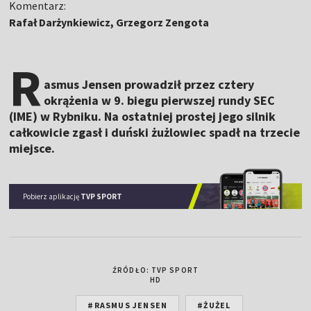
Komentarz:
Rafał Darżynkiewicz, Grzegorz Zengota
R
asmus Jensen prowadził przez cztery
okrążenia w 9. biegu pierwszej rundy SEC
(IME) w Rybniku. Na ostatniej prostej jego silnik
całkowicie zgasł i duński żużlowiec spadł na trzecie
miejsce.
Pobierz aplikację
TVP SPORT
ŹRÓDŁO: TVP SPORT
HD
#RASMUS JENSEN
#ŻUŻEL