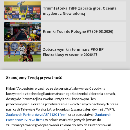
Triumfatorka TdFF zabrała głos. Oceniła
incydent z Niewiadomą
Kroniki Tour de Pologne #7 (09.08.2026)
Zobacz wyniki i terminarz PKO BP
Ekstraklasy w sezonie 2026/27
Szanujemy Twoją prywatność
TVP
Kliknij "Akceptuję i przechodzę do serwisu", aby wyrazić zgody na
korzystanie z technologii automatycznego śledzenia i zbierania danych,
Abonament TVP
Regulamin TVP
dostęp do informacji na Twoim urządzeniu końcowym i ich
Polityka prywatności
Sklep TVP
przechowywanie oraz na przetwarzanie Twoich danych osobowych przez
nas, czyli Telewizję Polską S.A. w likwidacji (zwaną dalej również „TVP”),
Biuro Reklamy
Moje zgody
Zaufanych Partnerów z IAB* (1201 firm)
oraz pozostałych
Zaufanych
Partnerów TVP (93 firm)
, w celach marketingowych (w tym do
Oferta Handlowa
Biuro reklamy
zautomatyzowanego dopasowania reklam do Twoich zainteresowań i