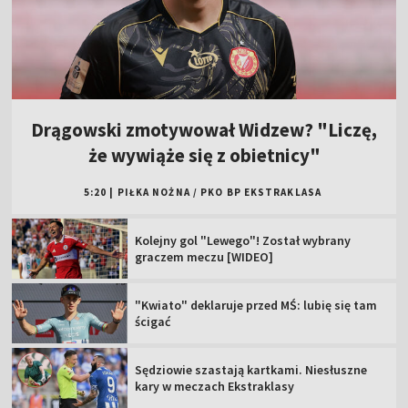
Drągowski zmotywował Widzew? "Liczę,
że wywiąże się z obietnicy"
5:20
|
PIŁKA NOŻNA
/
PKO BP EKSTRAKLASA
Kolejny gol "Lewego"! Został wybrany
graczem meczu [WIDEO]
"Kwiato" deklaruje przed MŚ: lubię się tam
ścigać
Sędziowie szastają kartkami. Niesłuszne
kary w meczach Ekstraklasy