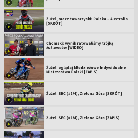
Żużel, mecz towarzyski: Polska – Australia
[SKRÓT]
Chomski: wynik ratowaliśmy trójką
żużlowców [WIDEO]
Żużel: oglądaj Młodzieżowe Indywidualne
Mistrzostwa Polski [ZAPIS]
Żużel: SEC (#1/4), Zielona Góra [SKRÓT]
Żużel: SEC (#1/4), Zielona Góra [ZAPIS]