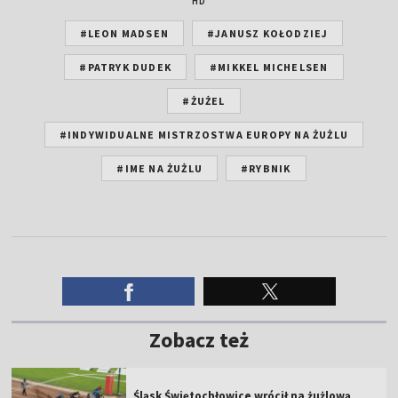
HD
#LEON MADSEN
#JANUSZ KOŁODZIEJ
#PATRYK DUDEK
#MIKKEL MICHELSEN
#ŻUŻEL
#INDYWIDUALNE MISTRZOSTWA EUROPY NA ŻUŻLU
#IME NA ŻUŻLU
#RYBNIK
Zobacz też
Śląsk Świętochłowice wrócił na żużlową