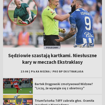
POLECAMY
Sędziowie szastają kartkami. Niesłuszne
kary w meczach Ekstraklasy
23:06
|
PIŁKA NOŻNA
/
PKO BP EKSTRAKLASA
Bartek Drągowski zmotywował Widzew?
"Liczę, że wywiąże się z obietnicy"
Triumfatorka TdFF zabrała głos. Oceniła
incydent z Niewiadomą