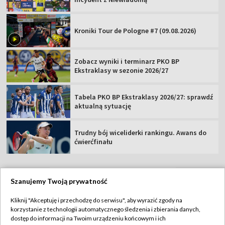
Kroniki Tour de Pologne #7 (09.08.2026)
Zobacz wyniki i terminarz PKO BP
Ekstraklasy w sezonie 2026/27
Tabela PKO BP Ekstraklasy 2026/27: sprawdź
aktualną sytuację
Trudny bój wiceliderki rankingu. Awans do
ćwierćfinału
Szanujemy Twoją prywatność
TVP
Kliknij "Akceptuję i przechodzę do serwisu", aby wyrazić zgody na
korzystanie z technologii automatycznego śledzenia i zbierania danych,
Abonament TVP
Regulamin TVP
dostęp do informacji na Twoim urządzeniu końcowym i ich