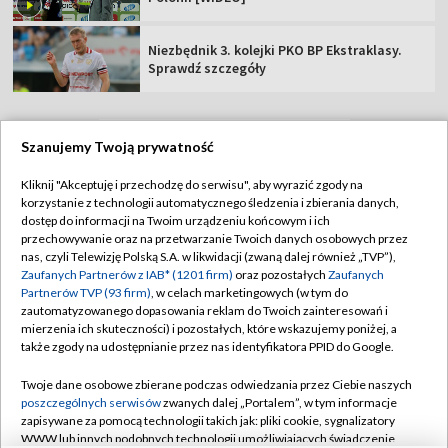
Niezbędnik 3. kolejki PKO BP Ekstraklasy.
Sprawdź szczegóły
Szanujemy Twoją prywatność
TVP
Kliknij "Akceptuję i przechodzę do serwisu", aby wyrazić zgody na
korzystanie z technologii automatycznego śledzenia i zbierania danych,
Abonament TVP
Regulamin TVP
dostęp do informacji na Twoim urządzeniu końcowym i ich
Polityka prywatności
Sklep TVP
przechowywanie oraz na przetwarzanie Twoich danych osobowych przez
nas, czyli Telewizję Polską S.A. w likwidacji (zwaną dalej również „TVP”),
Biuro Reklamy
Moje zgody
Zaufanych Partnerów z IAB* (1201 firm)
oraz pozostałych
Zaufanych
Partnerów TVP (93 firm)
, w celach marketingowych (w tym do
Oferta Handlowa
Biuro reklamy
zautomatyzowanego dopasowania reklam do Twoich zainteresowań i
mierzenia ich skuteczności) i pozostałych, które wskazujemy poniżej, a
Telegazeta ogłoszenia
Kontakt
także zgody na udostępnianie przez nas identyfikatora PPID do Google.
Emisja w TVP
Twoje dane osobowe zbierane podczas odwiedzania przez Ciebie naszych
Kanały
Rada Programowa
poszczególnych serwisów
zwanych dalej „Portalem”, w tym informacje
zapisywane za pomocą technologii takich jak: pliki cookie, sygnalizatory
Ogłoszenia przetargowe
WWW lub innych podobnych technologii umożliwiających świadczenie
©2026 Telewizja Polska Spółka Akcyjna w likwidacji