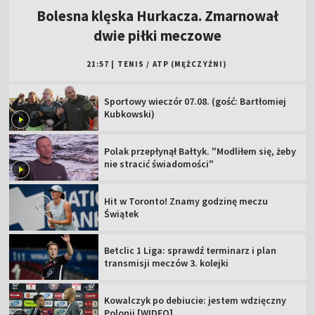
Bolesna klęska Hurkacza. Zmarnował
dwie piłki meczowe
21:57
|
TENIS
/
ATP (MĘŻCZYŹNI)
Sportowy wieczór 07.08. (gość: Bartłomiej
Kubkowski)
Polak przepłynął Bałtyk. "Modliłem się, żeby
nie stracić świadomości"
Hit w Toronto! Znamy godzinę meczu
Świątek
Betclic 1 Liga: sprawdź terminarz i plan
transmisji meczów 3. kolejki
Kowalczyk po debiucie: jestem wdzięczny
Polonii [WIDEO]