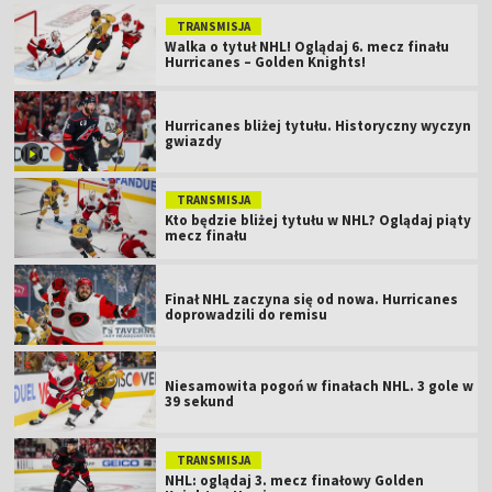
TRANSMISJA
Walka o tytuł NHL! Oglądaj 6. mecz finału
Hurricanes – Golden Knights!
Hurricanes bliżej tytułu. Historyczny wyczyn
gwiazdy
TRANSMISJA
Kto będzie bliżej tytułu w NHL? Oglądaj piąty
mecz finału
Finał NHL zaczyna się od nowa. Hurricanes
doprowadzili do remisu
Niesamowita pogoń w finałach NHL. 3 gole w
39 sekund
TRANSMISJA
NHL: oglądaj 3. mecz finałowy Golden