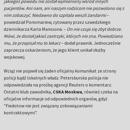
jakiegoś powodu nie został wymieniony wśród innych
pacjentów. Ani nam, ani naszym rodzicom nie pozwolono się z
nim zobaczyć. Niedawno do szpitala weszli żandarmi
–
powiedział Ponomariew, cytowany przez szwedzkiego
dziennikarza Karla Manssona. –
On nie czuje się zbyt dobrze.
Mówi, że dostał jakieś zastrzyki, których nie zna. Powiedziano
mu, że przepisał mu to lekarz
– dodał prawnik. Jednocześnie
zaprzecza oskarżeniom, że jego klient unikał służby
wojskowej.
Wciąż nie pojawił się żaden oficjalny komunikat ze strony
policji bądź lokalnych władz. Petersburska policja nie
odpowiedziała na prośbę agencji Reuters o komentarz.
Ostatni klub zawodnika,
CSKA
Moskwa
, również czeka na
oficjalne informacje od odpowiednich organów, gdyż
"Fiedotow nie jest związany zobowiązaniami
kontraktowymi".