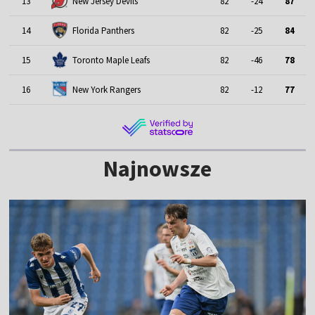
13
New Jersey Devils
82
-24
87
14
Florida Panthers
82
-25
84
15
Toronto Maple Leafs
82
-46
78
16
New York Rangers
82
-12
77
Najnowsze