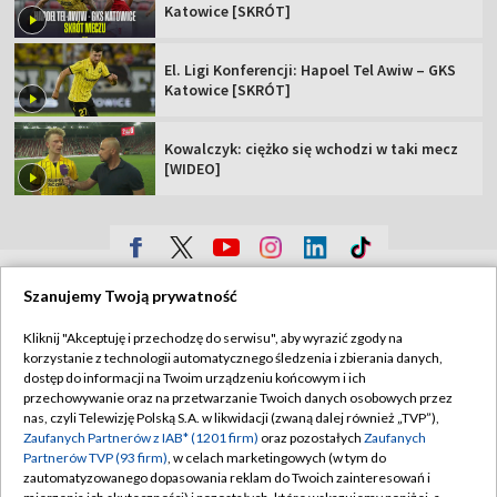
Katowice [SKRÓT]
El. Ligi Konferencji: Hapoel Tel Awiw – GKS
Katowice [SKRÓT]
Kowalczyk: ciężko się wchodzi w taki mecz
[WIDEO]
TVP
Szanujemy Twoją prywatność
Abonament TVP
Regulamin TVP
Kliknij "Akceptuję i przechodzę do serwisu", aby wyrazić zgody na
Polityka prywatności
Sklep TVP
korzystanie z technologii automatycznego śledzenia i zbierania danych,
dostęp do informacji na Twoim urządzeniu końcowym i ich
Biuro Reklamy
Moje zgody
przechowywanie oraz na przetwarzanie Twoich danych osobowych przez
nas, czyli Telewizję Polską S.A. w likwidacji (zwaną dalej również „TVP”),
Oferta Handlowa
Biuro reklamy
Zaufanych Partnerów z IAB* (1201 firm)
oraz pozostałych
Zaufanych
Partnerów TVP (93 firm)
, w celach marketingowych (w tym do
Telegazeta ogłoszenia
Kontakt
zautomatyzowanego dopasowania reklam do Twoich zainteresowań i