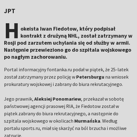
JPT
H
okeista Iwan Fiedotow, który podpisał
kontrakt z drużyną NHL, został zatrzymany w
Rosji pod zarzutem uchylania się od służby w armii.
Następnie przewieziono go do szpitala wojskowego
po nagłym zachorowaniu.
Portal informacyjny fontanka.ru podał w piątek, że 25-latek
został zatrzymany przez policję w
Petersburgu
na wniosek
prokuratury wojskowej i zabrany do biura rekrutacyjnego.
Jego prawnik,
Aleksiej
Ponomariew
, przekazał w sobotę
państwowej agencji prasowej RIA, że Fiedotow został w
piątek zabrany do biura rekrutacyjnego, a następnie do
szpitala wojskowego w okolicach
Murmańska
. Według
portalu sports.ru, miał się skarżyć na ból brzucha i możliwe
zatrucie.