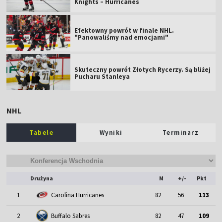
Knights – Hurricanes
Efektowny powrót w finale NHL.
"Panowaliśmy nad emocjami"
Skuteczny powrót Złotych Rycerzy. Są bliżej
Pucharu Stanleya
NHL
Tabele
Wyniki
Terminarz
Drużyna
M
+/-
Pkt
1
Carolina Hurricanes
82
56
113
2
Buffalo Sabres
82
47
109