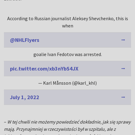
According to Russian journalist Aleksey Shevchenko, this is
when
@NHLFlyers
goalie Ivan Fedotov was arrested.
pic.twitter.com/xb3nYbS4JX
— Karl Månsson (@karl_khl)
July 1, 2022
–
W tej chwili nie możemy powiedzieć dokładnie, jak się sprawy
mają. Przynajmniej w rzeczywistości był w szpitalu, ale z