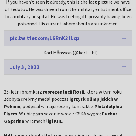
If you haven't seen it already, this is the last picture we have
of Fedotov. He was driven from the military enlistment office
to a military hospital. He was feeling ill, possibly having been
poisoned. His current whereabouts are unknown.
pic.twitter.com/1SRnK3tLcp
— Karl Månsson (@karl_khl)
July 3, 2022
25-letni bramkarz
reprezentacji Rosji
, która w tym roku
zdobyła srebrny medal podczas
igrzysk olimpijskich w
Pekinie
, podpisał w maju roczny kontrakt z
Philadelphia
Flyers
. W ubiegłym sezonie wraz z CSKA wygrał
Puchar
Gagarina
w ramach ligi
KHL
.
NHL
zerwała kontakty biznesowe z Rosją, ale nie zawiesiła