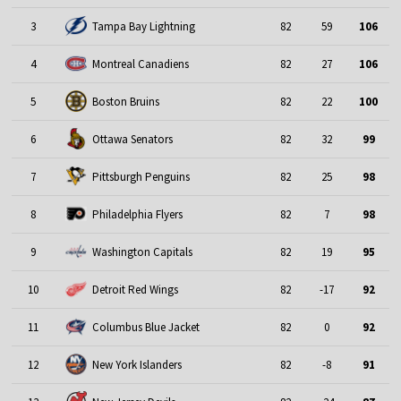
3
Tampa Bay Lightning
82
59
106
4
Montreal Canadiens
82
27
106
5
Boston Bruins
82
22
100
6
Ottawa Senators
82
32
99
7
Pittsburgh Penguins
82
25
98
8
Philadelphia Flyers
82
7
98
9
Washington Capitals
82
19
95
10
Detroit Red Wings
82
-17
92
11
Columbus Blue Jacket
82
0
92
12
New York Islanders
82
-8
91