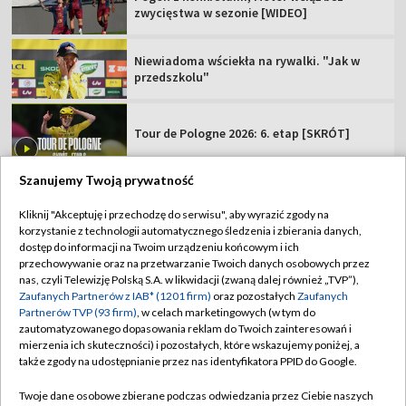
zwycięstwa w sezonie [WIDEO]
Niewiadoma wściekła na rywalki. "Jak w
przedszkolu"
Tour de Pologne 2026: 6. etap [SKRÓT]
Szanujemy Twoją prywatność
Kliknij "Akceptuję i przechodzę do serwisu", aby wyrazić zgody na
korzystanie z technologii automatycznego śledzenia i zbierania danych,
TVP
dostęp do informacji na Twoim urządzeniu końcowym i ich
przechowywanie oraz na przetwarzanie Twoich danych osobowych przez
Abonament TVP
Regulamin TVP
nas, czyli Telewizję Polską S.A. w likwidacji (zwaną dalej również „TVP”),
Polityka prywatności
Sklep TVP
Zaufanych Partnerów z IAB* (1201 firm)
oraz pozostałych
Zaufanych
Partnerów TVP (93 firm)
, w celach marketingowych (w tym do
Biuro Reklamy
Moje zgody
zautomatyzowanego dopasowania reklam do Twoich zainteresowań i
mierzenia ich skuteczności) i pozostałych, które wskazujemy poniżej, a
Oferta Handlowa
Biuro reklamy
także zgody na udostępnianie przez nas identyfikatora PPID do Google.
Telegazeta ogłoszenia
Kontakt
Twoje dane osobowe zbierane podczas odwiedzania przez Ciebie naszych