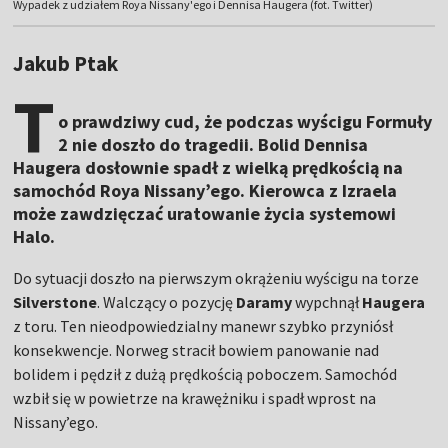
Wypadek z udziałem Roya Nissany'ego i Dennisa Haugera (fot. Twitter)
Jakub Ptak
T
o prawdziwy cud, że podczas wyścigu Formuły
2 nie doszło do tragedii. Bolid Dennisa
Haugera dosłownie spadł z wielką prędkością na
samochód Roya Nissany’ego. Kierowca z Izraela
może zawdzięczać uratowanie życia systemowi
Halo.
Do sytuacji doszło na pierwszym okrążeniu wyścigu na torze
Silverstone
. Walczący o pozycję
Daramy
wypchnął
Haugera
z toru. Ten nieodpowiedzialny manewr szybko przyniósł
konsekwencje. Norweg stracił bowiem panowanie nad
bolidem i pędził z dużą prędkością poboczem. Samochód
wzbił się w powietrze na krawężniku i spadł wprost na
Nissany’ego.