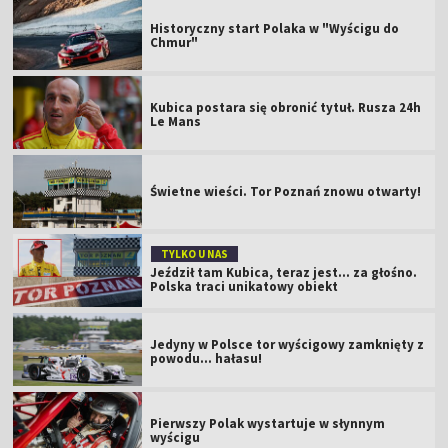
Historyczny start Polaka w "Wyścigu do
Chmur"
Kubica postara się obronić tytuł. Rusza 24h
Le Mans
Świetne wieści. Tor Poznań znowu otwarty!
TYLKO U NAS
Jeździł tam Kubica, teraz jest… za głośno.
Polska traci unikatowy obiekt
Jedyny w Polsce tor wyścigowy zamknięty z
powodu... hałasu!
Pierwszy Polak wystartuje w słynnym
wyścigu