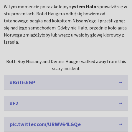
W tym momencie po raz kolejny
system Halo
sprawdził się w
stu procentach. Bolid Haugera odbił się bowiem od
tytanowego pałąka nad kokpitem Nissany’ego i prześlizgnął
się nad jego samochodem. Gdyby nie Halo, przednie koło auta
Norwega zmiażdżyłoby lub wręcz urwałoby głowę kierowcy z
Izraela.
Both Roy Nissany and Dennis Hauger walked away from this
scary incident
#BritishGP
#F2
pic.twitter.com/URWV64LGQe