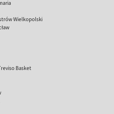
naria
strów Wielkopolski
cław
Treviso Basket
w
t