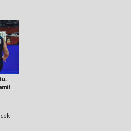
iu.
ami!
acek