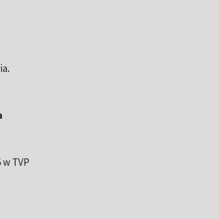
ia.
a
5 w TVP