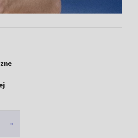
czne
ej