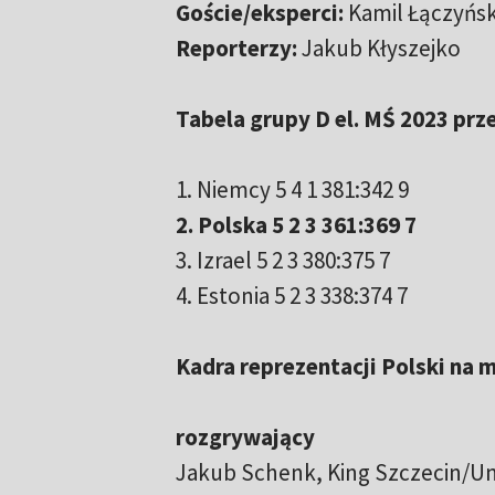
Goście/eksperci:
Kamil Łączyński
Reporterzy:
Jakub Kłyszejko
Tabela grupy D el. MŚ 2023 prz
1. Niemcy 5 4 1 381:342 9
2. Polska 5 2 3 361:369 7
3. Izrael 5 2 3 380:375 7
4. Estonia 5 2 3 338:374 7
Kadra reprezentacji Polski na 
rozgrywający
Jakub Schenk, King Szczecin/U