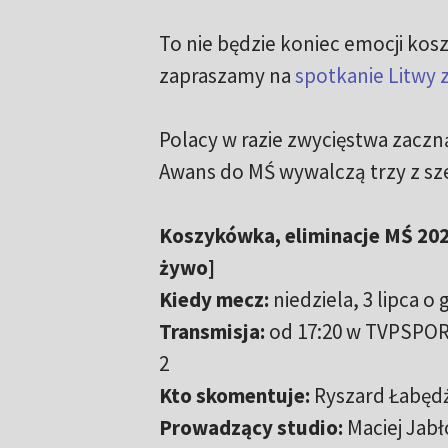
To nie będzie koniec emocji kos
zapraszamy na
spotkanie Litwy 
Polacy w razie zwycięstwa zaczną
Awans do MŚ wywalczą trzy z sze
Koszykówka, eliminacje MŚ 2023
żywo]
Kiedy mecz:
niedziela, 3 lipca o 
Transmisja:
od 17:20 w TVPSPOR
2
Kto skomentuje:
Ryszard Łabędź
Prowadzący studio:
Maciej Jabł