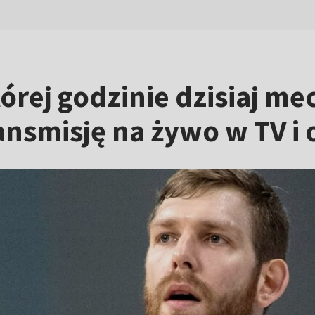
órej godzinie dzisiaj me
ansmisję na żywo w TV i 