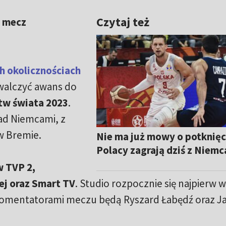
Czytaj też
ć mecz
 okolicznościach
walczyć awans do
tw świata 2023
.
ad Niemcami, z
 w Bremie.
Nie ma już mowy o potknięc
Polacy zagrają dziś z Niemc
w TVP 2,
ej oraz Smart TV
. Studio rozpocznie się najpierw w
. Komentatorami meczu będą Ryszard Łabędź oraz J