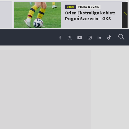
08:25
PIŁKA NOŻNA
Orlen Ekstraliga kobiet:
▶
Pogoń Szczecin – GKS
Górnik Łęczna