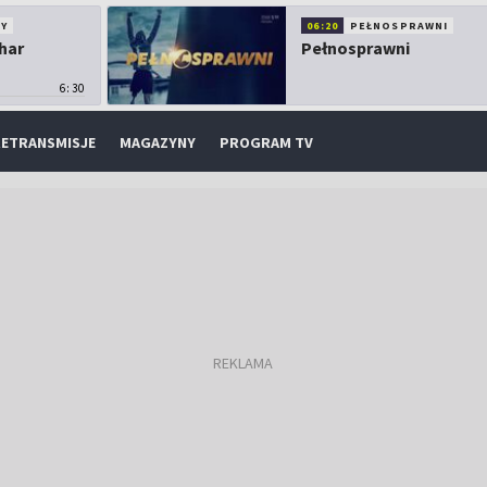
Y
06:20
PEŁNOSPRAWNI
har
Pełnosprawni
6:30
ETRANSMISJE
MAGAZYNY
PROGRAM TV