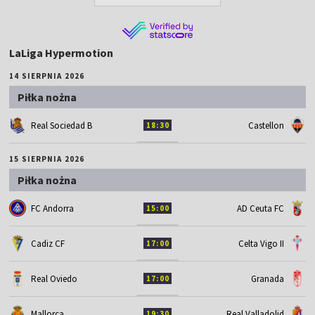
LaLiga Hypermotion
14 SIERPNIA 2026
Piłka nożna
Real Sociedad B
Castellon
18:30
15 SIERPNIA 2026
Piłka nożna
FC Andorra
AD Ceuta FC
15:00
Cadiz CF
Celta Vigo II
17:00
Real Oviedo
Granada
17:00
Mallorca
Real Valladolid
19:30