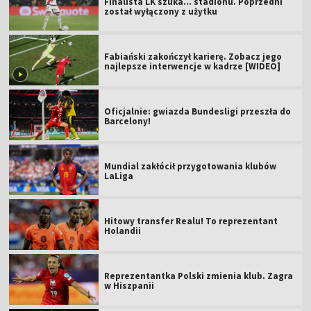
Finalista LK szuka... stadionu. Poprzedni
został wyłączony z użytku
Fabiański zakończył karierę. Zobacz jego
najlepsze interwencje w kadrze [WIDEO]
Oficjalnie: gwiazda Bundesligi przeszła do
Barcelony!
Mundial zakłócił przygotowania klubów
LaLiga
Hitowy transfer Realu! To reprezentant
Holandii
Reprezentantka Polski zmienia klub. Zagra
w Hiszpanii