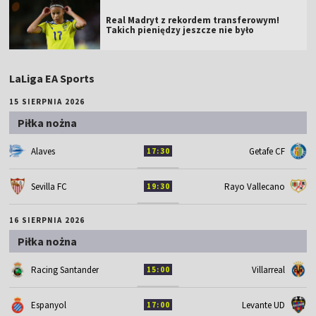
Real Madryt z rekordem transferowym!
Takich pieniędzy jeszcze nie było
LaLiga EA Sports
15 SIERPNIA 2026
Piłka nożna
Alaves
Getafe CF
17:30
Sevilla FC
Rayo Vallecano
19:30
16 SIERPNIA 2026
Piłka nożna
Racing Santander
Villarreal
15:00
Espanyol
Levante UD
17:00