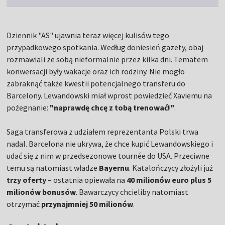
Dziennik "AS" ujawnia teraz więcej kulisów tego
przypadkowego spotkania. Według doniesień gazety, obaj
rozmawiali ze sobą nieformalnie przez kilka dni. Tematem
konwersacji były wakacje oraz ich rodziny. Nie mogło
zabraknąć także kwestii potencjalnego transferu do
Barcelony. Lewandowski miał wprost powiedzieć Xaviemu na
pożegnanie:
"naprawdę chcę z tobą trenować!"
.
Saga transferowa z udziałem reprezentanta Polski trwa
nadal. Barcelona nie ukrywa, że chce kupić Lewandowskiego i
udać się z nim w przedsezonowe tournée do USA. Przeciwne
temu są natomiast władze
Bayernu
. Katalończycy złożyli już
trzy oferty
– ostatnia opiewała na
40 milionów euro plus 5
milionów bonusów
. Bawarczycy chcieliby natomiast
otrzymać
przynajmniej 50 milionów
.