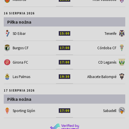
16 SIERPNIA 2026
Piłka nożna
SD Eibar
Tenerife
15:00
Burgos CF
Córdoba CF
17:00
Girona FC
CD Leganés
17:00
Las Palmas
Albacete Balompié
19:30
17 SIERPNIA 2026
Piłka nożna
Sporting Gijón
Sabadell
17:00