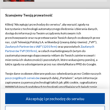
Szanujemy Twoją prywatność
TVP
Kliknij "Akceptuję i przechodzę do serwisu", aby wyrazić zgody na
korzystanie z technologii automatycznego śledzenia i zbierania danych,
Abonament TVP
Regulamin TVP
dostęp do informacji na Twoim urządzeniu końcowym i ich
Polityka prywatności
Sklep TVP
przechowywanie oraz na przetwarzanie Twoich danych osobowych przez
nas, czyli Telewizję Polską S.A. w likwidacji (zwaną dalej również „TVP”),
Biuro Reklamy
Moje zgody
Zaufanych Partnerów z IAB* (1201 firm)
oraz pozostałych
Zaufanych
Partnerów TVP (93 firm)
, w celach marketingowych (w tym do
Oferta Handlowa
Biuro reklamy
zautomatyzowanego dopasowania reklam do Twoich zainteresowań i
mierzenia ich skuteczności) i pozostałych, które wskazujemy poniżej, a
Telegazeta ogłoszenia
Kontakt
także zgody na udostępnianie przez nas identyfikatora PPID do Google.
Emisja w TVP
Twoje dane osobowe zbierane podczas odwiedzania przez Ciebie naszych
Kanały
Rada Programowa
poszczególnych serwisów
zwanych dalej „Portalem”, w tym informacje
zapisywane za pomocą technologii takich jak: pliki cookie, sygnalizatory
Ogłoszenia przetargowe
WWW lub innych podobnych technologii umożliwiających świadczenie
©2026 Telewizja Polska Spółka Akcyjna w likwidacji
dopasowanych i bezpiecznych usług, personalizację treści oraz reklam,
Akademia Telewizyjna
udostępnianie funkcji mediów społecznościowych oraz analizowanie
Akceptuję i przechodzę do serwisu
Informacje o nadawcy
ruchu w Internecie.
Centrum informacji TVP
Twoje dane osobowe zbierane podczas odwiedzania przez Ciebie