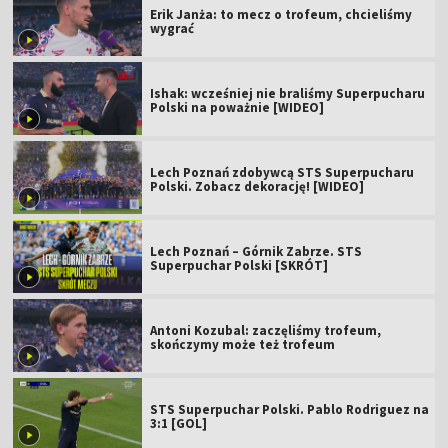
Erik Janża: to mecz o trofeum, chcieliśmy
wygrać
Ishak: wcześniej nie braliśmy Superpucharu
Polski na poważnie [WIDEO]
Lech Poznań zdobywcą STS Superpucharu
Polski. Zobacz dekorację! [WIDEO]
Lech Poznań – Górnik Zabrze. STS
Superpuchar Polski [SKRÓT]
Antoni Kozubal: zaczęliśmy trofeum,
skończymy może też trofeum
STS Superpuchar Polski. Pablo Rodriguez na
3:1 [GOL]