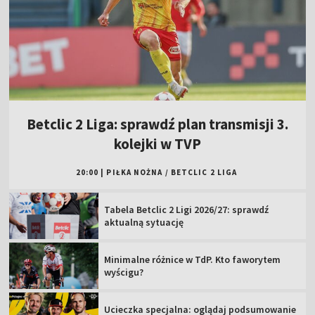
Betclic 2 Liga: sprawdź plan transmisji 3.
kolejki w TVP
20:00
|
PIŁKA NOŻNA
/
BETCLIC 2 LIGA
Tabela Betclic 2 Ligi 2026/27: sprawdź
aktualną sytuację
Minimalne różnice w TdP. Kto faworytem
wyścigu?
Ucieczka specjalna: oglądaj podsumowanie