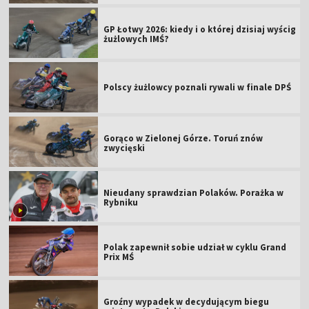
GP Łotwy 2026: kiedy i o której dzisiaj wyścig
żużlowych IMŚ?
Polscy żużlowcy poznali rywali w finale DPŚ
Gorąco w Zielonej Górze. Toruń znów
zwycięski
Nieudany sprawdzian Polaków. Porażka w
Rybniku
Polak zapewnił sobie udział w cyklu Grand
Prix MŚ
Groźny wypadek w decydującym biegu