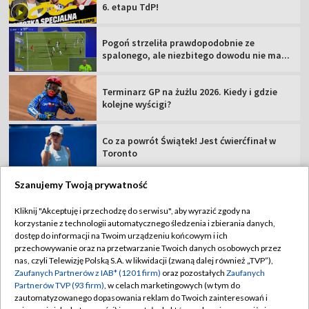
6. etapu TdP!
Pogoń strzeliła prawdopodobnie ze
spalonego, ale niezbitego dowodu nie ma...
Terminarz GP na żużlu 2026. Kiedy i gdzie
kolejne wyścigi?
Co za powrót Świątek! Jest ćwierćfinał w
Toronto
Szanujemy Twoją prywatność
Kliknij "Akceptuję i przechodzę do serwisu", aby wyrazić zgody na
korzystanie z technologii automatycznego śledzenia i zbierania danych,
TVP
dostęp do informacji na Twoim urządzeniu końcowym i ich
Abonament TVP
Regulamin TVP
przechowywanie oraz na przetwarzanie Twoich danych osobowych przez
nas, czyli Telewizję Polską S.A. w likwidacji (zwaną dalej również „TVP”),
Polityka prywatności
Sklep TVP
Zaufanych Partnerów z IAB* (1201 firm)
oraz pozostałych
Zaufanych
Partnerów TVP (93 firm)
, w celach marketingowych (w tym do
Biuro Reklamy
Moje zgody
zautomatyzowanego dopasowania reklam do Twoich zainteresowań i