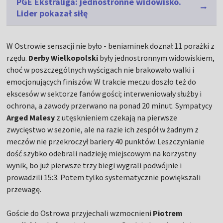
PGE Ekstraliga: jednostronne widowisko.
Lider pokazał siłę
W Ostrowie sensacji nie było - beniaminek doznał 11 porażki z
rzędu.
Derby Wielkopolski
były jednostronnym widowiskiem,
choć w poszczególnych wyścigach nie brakowało walki i
emocjonujących finiszów. W trakcie meczu doszło też do
ekscesów w sektorze fanów gości; interweniowały służby i
ochrona, a zawody przerwano na ponad 20 minut. Sympatycy
Arged Malesy
z utęsknieniem czekają na pierwsze
zwycięstwo w sezonie, ale na razie ich zespół w żadnym z
meczów nie przekroczył bariery 40 punktów. Leszczynianie
dość szybko odebrali nadzieję miejscowym na korzystny
wynik, bo już pierwsze trzy biegi wygrali podwójnie i
prowadzili 15:3. Potem tylko systematycznie powiększali
przewagę.
Goście do Ostrowa przyjechali wzmocnieni
Piotrem