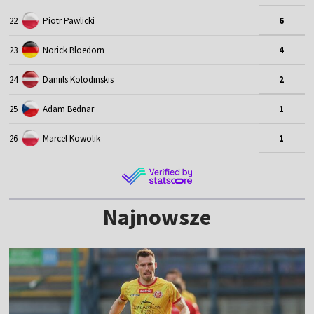
22
Piotr Pawlicki
6
23
Norick Bloedorn
4
24
Daniils Kolodinskis
2
25
Adam Bednar
1
26
Marcel Kowolik
1
Najnowsze