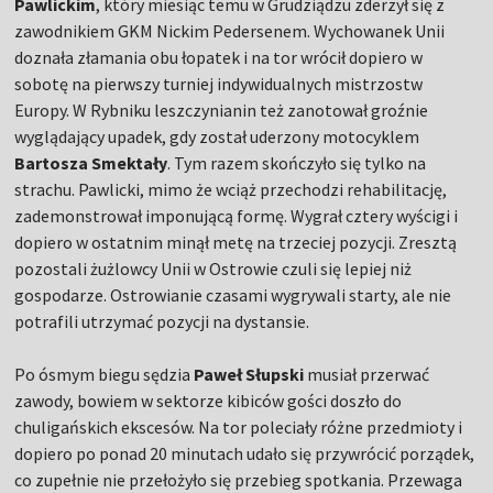
Pawlickim
, który miesiąc temu w Grudziądzu zderzył się z
zawodnikiem GKM Nickim Pedersenem. Wychowanek Unii
doznała złamania obu łopatek i na tor wrócił dopiero w
sobotę na pierwszy turniej indywidualnych mistrzostw
Europy. W Rybniku leszczynianin też zanotował groźnie
wyglądający upadek, gdy został uderzony motocyklem
Bartosza Smektały
. Tym razem skończyło się tylko na
strachu. Pawlicki, mimo że wciąż przechodzi rehabilitację,
zademonstrował imponującą formę. Wygrał cztery wyścigi i
dopiero w ostatnim minął metę na trzeciej pozycji. Zresztą
pozostali żużlowcy Unii w Ostrowie czuli się lepiej niż
gospodarze. Ostrowianie czasami wygrywali starty, ale nie
potrafili utrzymać pozycji na dystansie.
Po ósmym biegu sędzia
Paweł Słupski
musiał przerwać
zawody, bowiem w sektorze kibiców gości doszło do
chuligańskich ekscesów. Na tor poleciały różne przedmioty i
dopiero po ponad 20 minutach udało się przywrócić porządek,
co zupełnie nie przełożyło się przebieg spotkania. Przewaga