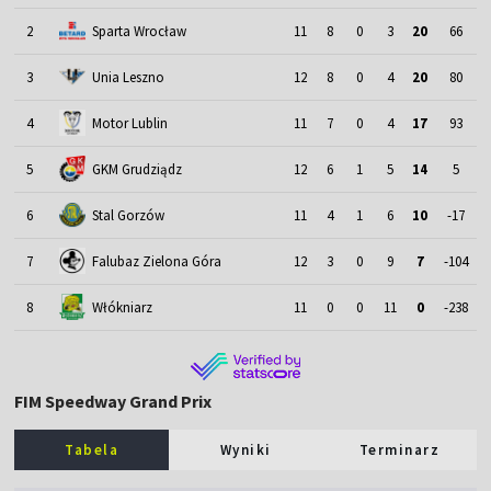
2
Sparta Wrocław
11
8
0
3
20
66
3
Unia Leszno
12
8
0
4
20
80
4
Motor Lublin
11
7
0
4
17
93
5
GKM Grudziądz
12
6
1
5
14
5
6
Stal Gorzów
11
4
1
6
10
-17
7
Falubaz Zielona Góra
12
3
0
9
7
-104
8
Włókniarz
11
0
0
11
0
-238
FIM Speedway Grand Prix
Tabela
Wyniki
Terminarz