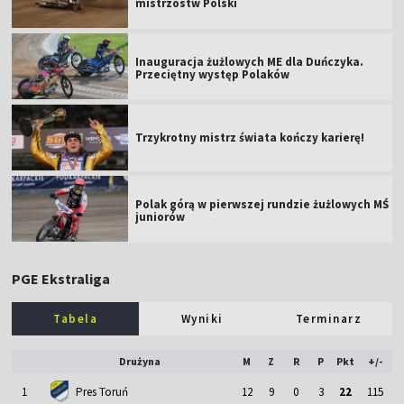
mistrzostw Polski
Inauguracja żużlowych ME dla Duńczyka.
Przeciętny występ Polaków
Trzykrotny mistrz świata kończy karierę!
Polak górą w pierwszej rundzie żużlowych MŚ
juniorów
PGE Ekstraliga
Tabela
Wyniki
Terminarz
Drużyna
M
Z
R
P
Pkt
+/-
1
Pres Toruń
12
9
0
3
22
115