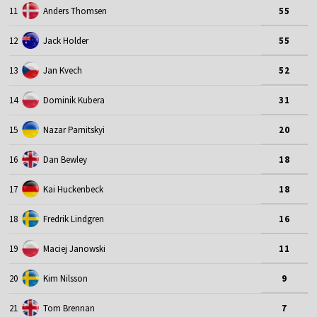
11
Anders Thomsen
55
12
Jack Holder
55
13
Jan Kvech
52
14
Dominik Kubera
31
15
Nazar Parnitskyi
20
16
Dan Bewley
18
17
Kai Huckenbeck
18
18
Fredrik Lindgren
16
19
Maciej Janowski
11
20
Kim Nilsson
9
21
Tom Brennan
7