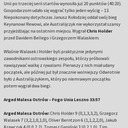
Unii po trzeciej serii startów wynosiła już 20 punktów (40:20).
Gospodarzom udało się wygrać tylko jeden wyścig – 13.
Niepokonany dotychczas Janusz Kołodziej oddał swój bieg
Keynanowi Rewowi, ale Australijczyk nie wykorzystał szansy
przyjeżdżając na ostatnim miejscu. Wygrał
Chris Holder
przed Davidem Bellego i Grzegorzem Walaskiem.
Właśnie Walasek i Holder byli praktycznie jedynymi
zawodnikami ostrowskiego zespołu, którzy próbowali
nawiązywać walkę z rywalami. Pierwszy z nich miał udany
początek, ale później już był znacznie wolniejszy. Odwrotnie
było z Australijczykiem, który po niemrawym początku
potem wygrał dwa biegi.
Arged Malesa Ostrów – Fogo Unia Leszno 33:57
Arged Malesa Ostrów:
Chris Holder 9 (0,1,3,3,2), Grzegorz
Walasek 7 (3,2,1,0,1,0), Oliver Berntzon 6 (1,1,2,2,0), Jakub
Krawczyk 4 (0,0,2,2), Tomasz Gapiński 3 (0,2,1,0), Tim