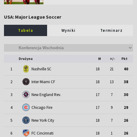
USA: Major League Soccer
Tabela
Wyniki
Terminarz
Drużyna
M
+/-
Pkt
1
Nashville SC
18
21
40
2
Inter Miami CF
18
13
38
3
New England Rev.
17
7
30
4
Chicago Fire
17
9
29
5
New York City
18
7
26
6
FC Cincinnati
18
1
26