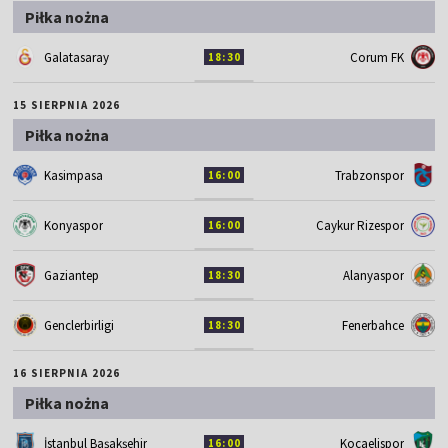
Piłka nożna
Galatasaray
Corum FK
18:30
15 SIERPNIA 2026
Piłka nożna
Kasimpasa
Trabzonspor
16:00
Konyaspor
Caykur Rizespor
16:00
Gaziantep
Alanyaspor
18:30
Genclerbirligi
Fenerbahce
18:30
16 SIERPNIA 2026
Piłka nożna
İstanbul Başakşehir
Kocaelispor
16:00