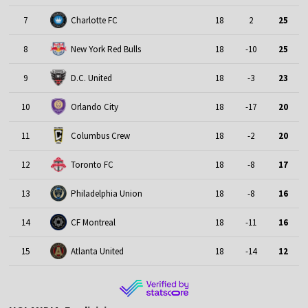
7
Charlotte FC
18
2
25
8
New York Red Bulls
18
-10
25
9
D.C. United
18
-3
23
10
Orlando City
18
-17
20
11
Columbus Crew
18
-2
20
12
Toronto FC
18
-8
17
13
Philadelphia Union
18
-8
16
14
CF Montreal
18
-11
16
15
Atlanta United
18
-14
12