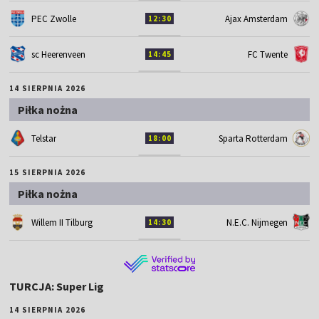
PEC Zwolle
Ajax Amsterdam
12:30
sc Heerenveen
FC Twente
14:45
14 SIERPNIA 2026
Piłka nożna
Telstar
Sparta Rotterdam
18:00
15 SIERPNIA 2026
Piłka nożna
Willem II Tilburg
N.E.C. Nijmegen
14:30
TURCJA: Super Lig
14 SIERPNIA 2026