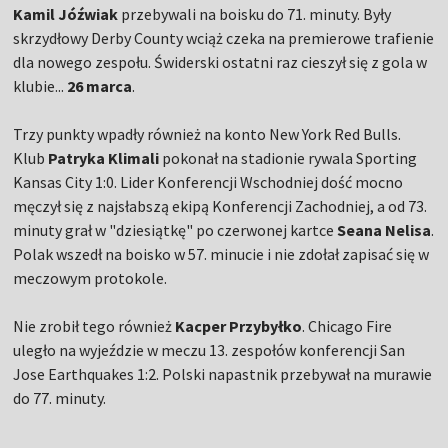
Kamil Jóźwiak
przebywali na boisku do 71. minuty. Były
skrzydłowy Derby County wciąż czeka na premierowe trafienie
dla nowego zespołu. Świderski ostatni raz cieszył się z gola w
klubie...
26 marca
.
Trzy punkty wpadły również na konto New York Red Bulls.
Klub
Patryka Klimali
pokonał na stadionie rywala Sporting
Kansas City 1:0. Lider Konferencji Wschodniej dość mocno
męczył się z najsłabszą ekipą Konferencji Zachodniej, a od 73.
minuty grał w "dziesiątkę" po czerwonej kartce
Seana Nelisa
.
Polak wszedł na boisko w 57. minucie i nie zdołał zapisać się w
meczowym protokole.
Nie zrobił tego również
Kacper Przybyłko
. Chicago Fire
uległo na wyjeździe w meczu 13. zespołów konferencji San
Jose Earthquakes 1:2. Polski napastnik przebywał na murawie
do 77. minuty.