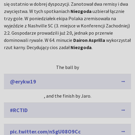
się ostatnio w dobrej dyspozycji. Zanotował dwa remisy i dwa
zwycięstwa. W tych spotkaniach
Niezgoda
uzbierał łącznie
trzy gole. W poniedziałek ekipa Polaka zremisowała na
wyjeździe z Nashville SC (3. miejsce w Konferencji Zachodniej)
2:2. Gospodarze prowadzili już 2:0, jednak po przerwie
dominowali rywale. W 64. minucie
Dairon Asprilla
wykorzystał
rzut karny. Decydujący cios zadał
Niezgoda
.
The ball by
@erykw19
, and the finish by Jaro.
#RCTID
pic.twitter.com/nSgU08O9Cc