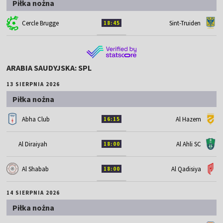
Piłka nożna
Cercle Brugge
Sint-Truiden
18:45
ARABIA SAUDYJSKA: SPL
13 SIERPNIA 2026
Piłka nożna
Abha Club
Al Hazem
16:15
Al Diraiyah
Al Ahli SC
18:00
Al Shabab
Al Qadisiya
18:00
14 SIERPNIA 2026
Piłka nożna