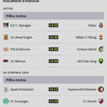
HOLANDIA: Eredivisie
JUTRO
Piłka nożna
N.E.C. Nijmegen
Telstar
14:30
Go Ahead Eagles
Willem II Tilburg
16:45
PSV Eindhoven
Fortuna Sittard
18:00
AZ Alkmaar
ADO Den Haag
19:00
09 SIERPNIA 2026
Piłka nożna
Sparta Rotterdam
Feyenoord Rotterdam
10:15
FC Groningen
FC Utrecht
12:30