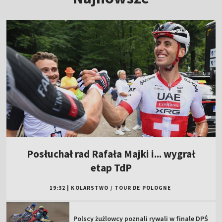
Posłuchał rad Rafała Majki i... wygrał
etap TdP
19:32
|
KOLARSTWO
/
TOUR DE POLOGNE
Polscy żużlowcy poznali rywali w finale DPŚ