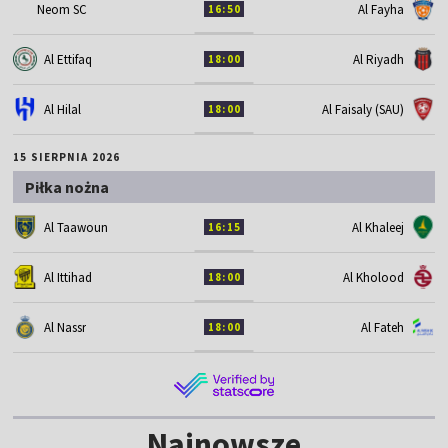
Neom SC
Al Fayha
16:50
Al Ettifaq
Al Riyadh
18:00
Al Hilal
Al Faisaly (SAU)
18:00
15 SIERPNIA 2026
Piłka nożna
Al Taawoun
Al Khaleej
16:15
Al Ittihad
Al Kholood
18:00
Al Nassr
Al Fateh
18:00
Najnowsze