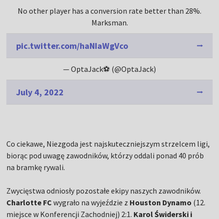
No other player has a conversion rate better than 28%.
Marksman.
pic.twitter.com/haNIaWgVco
— OptaJack⚽️ (@OptaJack)
July 4, 2022
Co ciekawe, Niezgoda jest najskuteczniejszym strzelcem ligi,
biorąc pod uwagę zawodników, którzy oddali ponad 40 prób
na bramkę rywali.
Zwycięstwa odniosły pozostałe ekipy naszych zawodników.
Charlotte FC
wygrało na wyjeździe z
Houston Dynamo
(12.
miejsce w Konferencji Zachodniej) 2:1.
Karol Świderski i