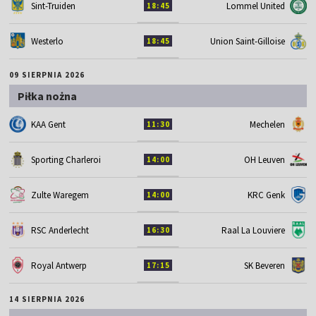
Sint-Truiden
Lommel United
18:45
Westerlo
Union Saint-Gilloise
18:45
09 SIERPNIA 2026
Piłka nożna
KAA Gent
Mechelen
11:30
Sporting Charleroi
OH Leuven
14:00
Zulte Waregem
KRC Genk
14:00
RSC Anderlecht
Raal La Louviere
16:30
Royal Antwerp
SK Beveren
17:15
14 SIERPNIA 2026