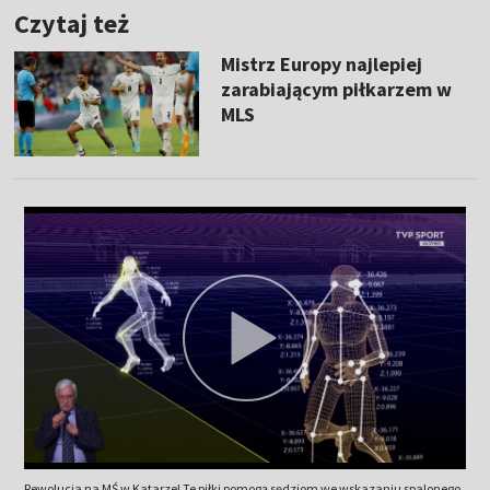
Czytaj też
Mistrz Europy najlepiej
zarabiającym piłkarzem w
MLS
Rewolucja na MŚ w Katarze! Te piłki pomogą sędziom we wskazaniu spalonego