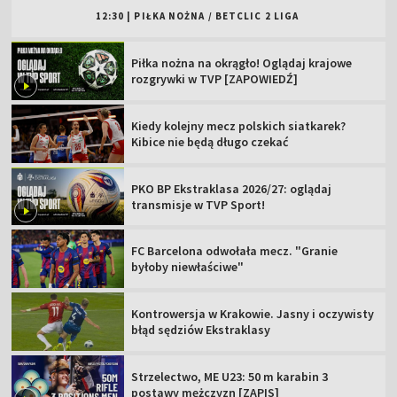
12:30
|
PIŁKA NOŻNA
/
BETCLIC 2 LIGA
Piłka nożna na okrągło! Oglądaj krajowe
rozgrywki w TVP [ZAPOWIEDŹ]
Kiedy kolejny mecz polskich siatkarek?
Kibice nie będą długo czekać
PKO BP Ekstraklasa 2026/27: oglądaj
transmisje w TVP Sport!
FC Barcelona odwołała mecz. "Granie
byłoby niewłaściwe"
Kontrowersja w Krakowie. Jasny i oczywisty
błąd sędziów Ekstraklasy
Strzelectwo, ME U23: 50 m karabin 3
postawy mężczyzn [ZAPIS]