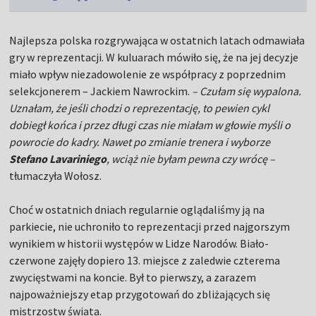
Najlepsza polska rozgrywająca w ostatnich latach odmawiała
gry w reprezentacji. W kuluarach mówiło się, że na jej decyzje
miało wpływ niezadowolenie ze współpracy z poprzednim
selekcjonerem – Jackiem Nawrockim.
– Czułam się wypalona.
Uznałam, że jeśli chodzi o reprezentację, to pewien cykl
dobiegł końca i przez długi czas nie miałam w głowie myśli o
powrocie do kadry. Nawet po zmianie trenera i wyborze
Stefano Lavariniego
, wciąż nie byłam pewna czy wrócę –
tłumaczyła Wołosz.
Choć w ostatnich dniach regularnie oglądaliśmy ją na
parkiecie, nie uchroniło to reprezentacji przed najgorszym
wynikiem w historii występów w Lidze Narodów. Biało-
czerwone zajęły dopiero 13. miejsce z zaledwie czterema
zwycięstwami na koncie. Był to pierwszy, a zarazem
najpoważniejszy etap przygotowań do zbliżających się
mistrzostw świata.