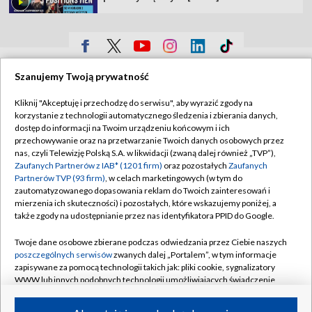
TVP
Szanujemy Twoją prywatność
Abonament TVP
Regulamin TVP
Kliknij "Akceptuję i przechodzę do serwisu", aby wyrazić zgody na
Polityka prywatności
Sklep TVP
korzystanie z technologii automatycznego śledzenia i zbierania danych,
dostęp do informacji na Twoim urządzeniu końcowym i ich
Biuro Reklamy
Moje zgody
przechowywanie oraz na przetwarzanie Twoich danych osobowych przez
nas, czyli Telewizję Polską S.A. w likwidacji (zwaną dalej również „TVP”),
Oferta Handlowa
Biuro reklamy
Zaufanych Partnerów z IAB* (1201 firm)
oraz pozostałych
Zaufanych
Partnerów TVP (93 firm)
, w celach marketingowych (w tym do
Telegazeta ogłoszenia
Kontakt
zautomatyzowanego dopasowania reklam do Twoich zainteresowań i
Emisja w TVP
mierzenia ich skuteczności) i pozostałych, które wskazujemy poniżej, a
także zgody na udostępnianie przez nas identyfikatora PPID do Google.
Kanały
Rada Programowa
Twoje dane osobowe zbierane podczas odwiedzania przez Ciebie naszych
Ogłoszenia przetargowe
poszczególnych serwisów
zwanych dalej „Portalem”, w tym informacje
©2026 Telewizja Polska Spółka Akcyjna w likwidacji
zapisywane za pomocą technologii takich jak: pliki cookie, sygnalizatory
Akademia Telewizyjna
WWW lub innych podobnych technologii umożliwiających świadczenie
Informacje o nadawcy
dopasowanych i bezpiecznych usług, personalizację treści oraz reklam,
udostępnianie funkcji mediów społecznościowych oraz analizowanie