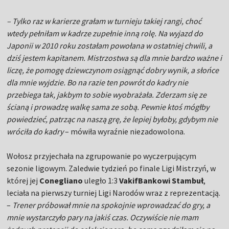
– Tylko raz w karierze grałam w turnieju takiej rangi, choć
wtedy pełniłam w kadrze zupełnie inną rolę. Na wyjazd do
Japonii w 2010 roku zostałam powołana w ostatniej chwili, a
dziś jestem kapitanem. Mistrzostwa są dla mnie bardzo ważne i
liczę, że pomogę dziewczynom osiągnąć dobry wynik, a słońce
dla mnie wyjdzie. Bo na razie ten powrót do kadry nie
przebiega tak, jakbym to sobie wyobrażała. Zderzam się ze
ścianą i prowadzę walkę sama ze sobą. Pewnie ktoś mógłby
powiedzieć, patrząc na naszą grę, że lepiej byłoby, gdybym nie
wróciła do kadry
– mówiła wyraźnie niezadowolona.
Wołosz przyjechała na zgrupowanie po wyczerpującym
sezonie ligowym. Zaledwie tydzień po finale Ligi Mistrzyń, w
której jej
Conegliano
uległo 1:3
VakifBankowi Stambuł
,
leciała na pierwszy turniej Ligi Narodów wraz z reprezentacją.
–
Trener próbował mnie na spokojnie wprowadzać do gry, a
mnie wystarczyło pary na jakiś czas. Oczywiście nie mam