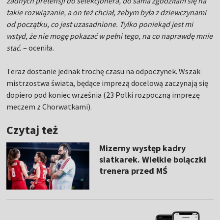
żadnych pretensji do selekcjonera, bo sama zgodziłam się na
takie rozwiązanie, a on też chciał, żebym była z dziewczynami
od początku, co jest uzasadnione. Tylko poniekąd jest mi
wstyd, że nie mogę pokazać w pełni tego, na co naprawdę mnie
stać.
– oceniła.
Teraz dostanie jednak trochę czasu na odpoczynek. Wszak
mistrzostwa świata, będące imprezą docelową zaczynają się
dopiero pod koniec września (23 Polki rozpoczną imprezę
meczem z Chorwatkami).
Czytaj też
Mizerny występ kadry
siatkarek. Wielkie bolączki
trenera przed MŚ