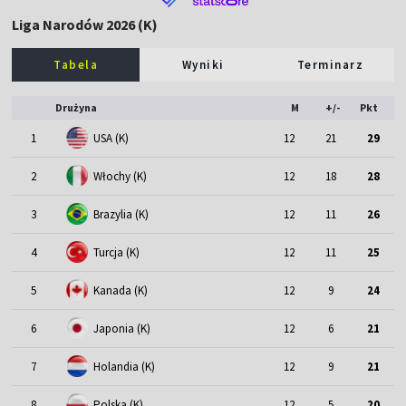
Liga Narodów 2026 (K)
Tabela
Wyniki
Terminarz
Drużyna
M
+/-
Pkt
1
USA (K)
12
21
29
2
Włochy (K)
12
18
28
3
Brazylia (K)
12
11
26
4
Turcja (K)
12
11
25
5
Kanada (K)
12
9
24
6
Japonia (K)
12
6
21
7
Holandia (K)
12
9
21
8
Polska (K)
12
5
20