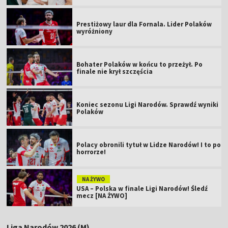
Prestiżowy laur dla Fornala. Lider Polaków
wyróżniony
Bohater Polaków w końcu to przeżył. Po
finale nie krył szczęścia
Koniec sezonu Ligi Narodów. Sprawdź wyniki
Polaków
Polacy obronili tytuł w Lidze Narodów! I to po
horrorze!
NA ŻYWO
USA – Polska w finale Ligi Narodów! Śledź
mecz [NA ŻYWO]
Liga Narodów 2026 (M)