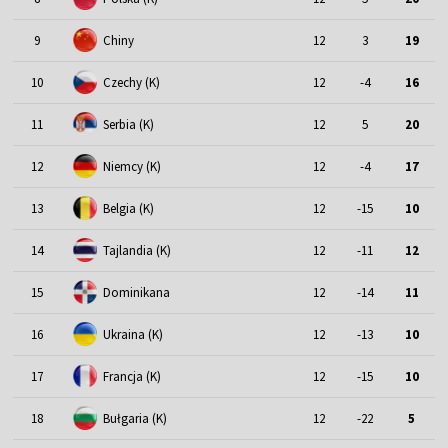
9
Chiny
12
3
19
10
Czechy (K)
12
-4
16
11
Serbia (K)
12
5
20
12
Niemcy (K)
12
-4
17
13
Belgia (K)
12
-15
10
14
Tajlandia (K)
12
-11
12
15
Dominikana
12
-14
11
16
Ukraina (K)
12
-13
10
17
Francja (K)
12
-15
10
18
Bułgaria (K)
12
-22
5