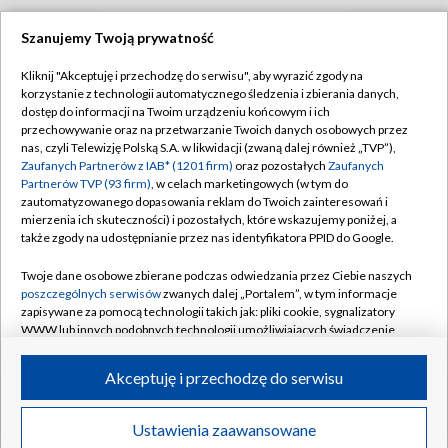
Szanujemy Twoją prywatność
TVP
Kliknij "Akceptuję i przechodzę do serwisu", aby wyrazić zgody na
korzystanie z technologii automatycznego śledzenia i zbierania danych,
Abonament TVP
Regulamin TVP
dostęp do informacji na Twoim urządzeniu końcowym i ich
Polityka prywatności
Sklep TVP
przechowywanie oraz na przetwarzanie Twoich danych osobowych przez
nas, czyli Telewizję Polską S.A. w likwidacji (zwaną dalej również „TVP”),
Biuro Reklamy
Moje zgody
Zaufanych Partnerów z IAB* (1201 firm)
oraz pozostałych
Zaufanych
Partnerów TVP (93 firm)
, w celach marketingowych (w tym do
Oferta Handlowa
Biuro reklamy
zautomatyzowanego dopasowania reklam do Twoich zainteresowań i
mierzenia ich skuteczności) i pozostałych, które wskazujemy poniżej, a
Telegazeta ogłoszenia
Kontakt
także zgody na udostępnianie przez nas identyfikatora PPID do Google.
Emisja w TVP
Twoje dane osobowe zbierane podczas odwiedzania przez Ciebie naszych
Kanały
Rada Programowa
poszczególnych serwisów
zwanych dalej „Portalem”, w tym informacje
zapisywane za pomocą technologii takich jak: pliki cookie, sygnalizatory
Ogłoszenia przetargowe
WWW lub innych podobnych technologii umożliwiających świadczenie
©2026 Telewizja Polska Spółka Akcyjna w likwidacji
dopasowanych i bezpiecznych usług, personalizację treści oraz reklam,
Akademia Telewizyjna
udostępnianie funkcji mediów społecznościowych oraz analizowanie
Akceptuję i przechodzę do serwisu
Informacje o nadawcy
ruchu w Internecie.
Centrum informacji TVP
Twoje dane osobowe zbierane podczas odwiedzania przez Ciebie
Ustawienia zaawansowane
News
Transmisje
Wideo
Więcej
poszczególnych serwisów
na Portalu, takie jak adresy IP, identyfikatory