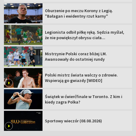
Oburzenie po meczu Korony z Legią.
"Bałagan i ewidentny rzut karny"
Legionista odbił piłkę ręką. Sędzia myślał,
że nie powiększył obrysu ciała...
Mistrzynie Polski coraz bliżej LM.
Awansowały do ostatniej rundy
Polski mistrz świata walczy o zdrowie.
Wspierają go gwiazdy [WIDEO]
Świątek w ćwierćfinale w Toronto. Z kim i
kiedy zagra Polka?
Sportowy wieczór (08.08.2026)