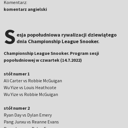
Komentarz:
komentarz angielski
S
esja popołudniowa rywalizacji dziewiątego
dnia Championship League Snooker.
Championship League Snooker. Program sesji
popołudniowej w czwartek (14.7.2022)
stół numer 1
Ali Carter vs Robbie McGuigan
Wu Yize vs Louis Heathcote
Wu Yize vs Robbie McGuigan
stół numer 2
Ryan Day vs Dylan Emery
Pang Junxu vs Reanne Evans