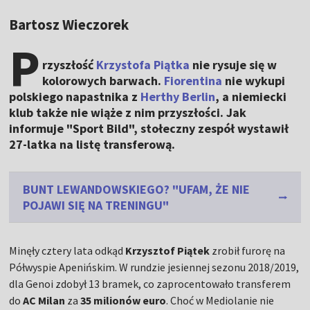
Bartosz Wieczorek
P
rzyszłość
Krzystofa Piątka
nie rysuje się w
kolorowych barwach.
Fiorentina
nie wykupi
polskiego napastnika z
Herthy Berlin
, a niemiecki
klub także nie wiąże z nim przyszłości. Jak
informuje "Sport Bild", stołeczny zespół wystawił
27-latka na listę transferową.
BUNT LEWANDOWSKIEGO? "UFAM, ŻE NIE
POJAWI SIĘ NA TRENINGU"
Minęły cztery lata odkąd
Krzysztof Piątek
zrobił furorę na
Półwyspie Apenińskim. W rundzie jesiennej sezonu 2018/2019,
dla Genoi zdobył 13 bramek, co zaprocentowało transferem
do
AC Milan
za
35 milionów euro
. Choć w Mediolanie nie