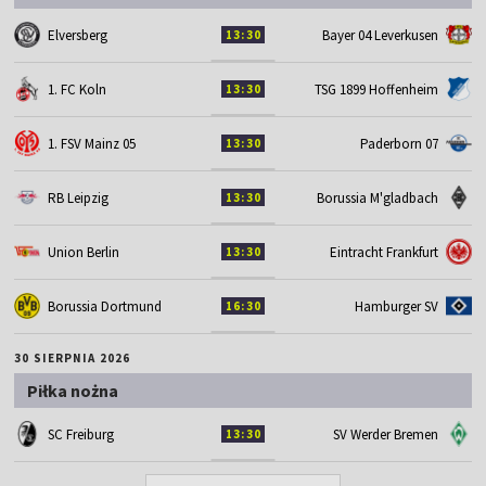
Elversberg
Bayer 04 Leverkusen
13:30
1. FC Koln
TSG 1899 Hoffenheim
13:30
1. FSV Mainz 05
Paderborn 07
13:30
RB Leipzig
Borussia M'gladbach
13:30
Union Berlin
Eintracht Frankfurt
13:30
Borussia Dortmund
Hamburger SV
16:30
30 SIERPNIA 2026
Piłka nożna
SC Freiburg
SV Werder Bremen
13:30