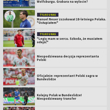
Wolfsburgu. Grabara na wylocie?
TYLKO U NAS
Manuel Neuer zszokował 18-letniego Polaka.
"Osłupiałem"
TYLKO U NAS
"Legię mam w sercu. Szkoda, że musiałem
odejść"
Niespodziewana decyzja reprezentanta
Polski
Oficjalnie: reprezentant Polski zagra w
Bundeslidze
Kolejny Polak w Bundeslidze!
Niespodziewany transfer