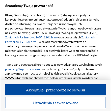
Szanujemy Twoją prywatność
Kliknij "Akceptuję i przechodzę do serwisu", aby wyrazić zgody na
korzystanie z technologii automatycznego śledzenia i zbierania danych,
TVP
dostęp do informacji na Twoim urządzeniu końcowym i ich
Abonament TVP
Regulamin TVP
przechowywanie oraz na przetwarzanie Twoich danych osobowych przez
nas, czyli Telewizję Polską S.A. w likwidacji (zwaną dalej również „TVP”),
Polityka prywatności
Sklep TVP
Zaufanych Partnerów z IAB* (1201 firm)
oraz pozostałych
Zaufanych
Partnerów TVP (93 firm)
, w celach marketingowych (w tym do
Biuro Reklamy
Moje zgody
zautomatyzowanego dopasowania reklam do Twoich zainteresowań i
mierzenia ich skuteczności) i pozostałych, które wskazujemy poniżej, a
Oferta Handlowa
Biuro reklamy
także zgody na udostępnianie przez nas identyfikatora PPID do Google.
Telegazeta ogłoszenia
Kontakt
Twoje dane osobowe zbierane podczas odwiedzania przez Ciebie naszych
Emisja w TVP
poszczególnych serwisów
zwanych dalej „Portalem”, w tym informacje
zapisywane za pomocą technologii takich jak: pliki cookie, sygnalizatory
Kanały
Rada Programowa
WWW lub innych podobnych technologii umożliwiających świadczenie
dopasowanych i bezpiecznych usług, personalizację treści oraz reklam,
Ogłoszenia przetargowe
udostępnianie funkcji mediów społecznościowych oraz analizowanie
©2026 Telewizja Polska Spółka Akcyjna w likwidacji
Akceptuję i przechodzę do serwisu
ruchu w Internecie.
Akademia Telewizyjna
Informacje o nadawcy
Twoje dane osobowe zbierane podczas odwiedzania przez Ciebie
Ustawienia zaawansowane
News
Transmisje
Wideo
Więcej
poszczególnych serwisów
na Portalu, takie jak adresy IP, identyfikatory
Centrum informacji TVP
Twoich urządzeń końcowych i identyfikatory plików cookie, informacje o