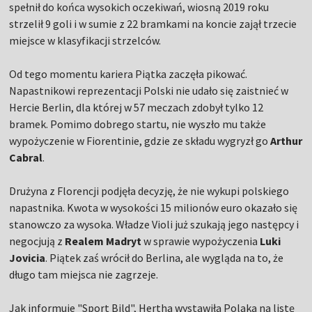
spełnił do końca wysokich oczekiwań, wiosną 2019 roku
strzelił 9 goli i w sumie z 22 bramkami na koncie zajął trzecie
miejsce w klasyfikacji strzelców.
Od tego momentu kariera Piątka zaczęła pikować.
Napastnikowi reprezentacji Polski nie udało się zaistnieć w
Hercie Berlin, dla której w 57 meczach zdobył tylko 12
bramek. Pomimo dobrego startu, nie wyszło mu także
wypożyczenie w Fiorentinie, gdzie ze składu wygryzł go
Arthur
Cabral
.
Drużyna z Florencji podjęła decyzję, że nie wykupi polskiego
napastnika. Kwota w wysokości 15 milionów euro okazało się
stanowczo za wysoka. Władze Violi już szukają jego następcy i
negocjują z
Realem Madryt
w sprawie wypożyczenia
Luki
Jovicia
. Piątek zaś wrócił do Berlina, ale wygląda na to, że
długo tam miejsca nie zagrzeje.
Jak informuje "Sport Bild", Hertha wystawiła Polaka na listę