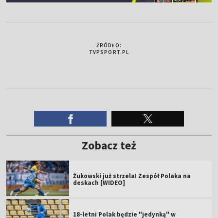
ŹRÓDŁO:
TVPSPORT.PL
Zobacz też
Żukowski już strzela! Zespół Polaka na
deskach [WIDEO]
18-letni Polak będzie "jedynką" w