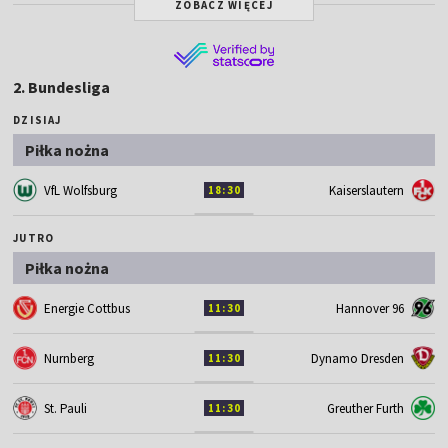
ZOBACZ WIĘCEJ
2. Bundesliga
DZISIAJ
Piłka nożna
VfL Wolfsburg
Kaiserslautern
18:30
JUTRO
Piłka nożna
Energie Cottbus
Hannover 96
11:30
Nurnberg
Dynamo Dresden
11:30
St. Pauli
Greuther Furth
11:30