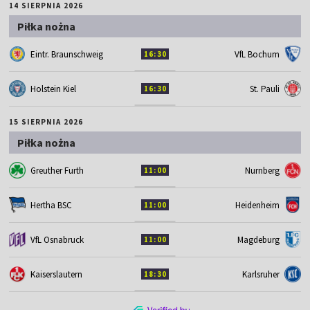
14 SIERPNIA 2026
Piłka nożna
Eintr. Braunschweig
VfL Bochum
16:30
Holstein Kiel
St. Pauli
16:30
15 SIERPNIA 2026
Piłka nożna
Greuther Furth
Nurnberg
11:00
Hertha BSC
Heidenheim
11:00
VfL Osnabruck
Magdeburg
11:00
Kaiserslautern
Karlsruher
18:30