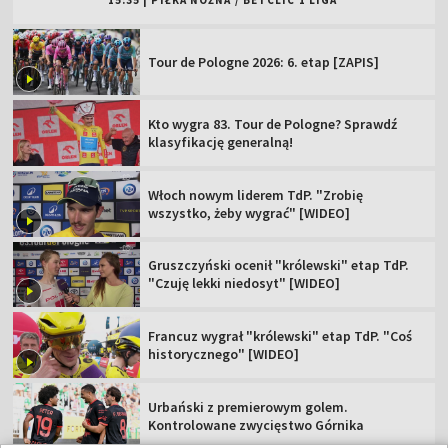
15:35
|
PIŁKA NOŻNA
/
BETCLIC 1 LIGA
Tour de Pologne 2026: 6. etap [ZAPIS]
Kto wygra 83. Tour de Pologne? Sprawdź
klasyfikację generalną!
Włoch nowym liderem TdP. "Zrobię
wszystko, żeby wygrać" [WIDEO]
Gruszczyński ocenił "królewski" etap TdP.
"Czuję lekki niedosyt" [WIDEO]
Francuz wygrał "królewski" etap TdP. "Coś
historycznego" [WIDEO]
Urbański z premierowym golem.
Kontrolowane zwycięstwo Górnika