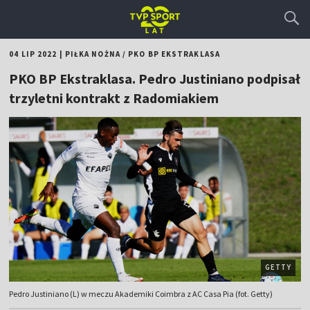
04 LIP 2022
|
PIŁKA NOŻNA
/
PKO BP EKSTRAKLASA
PKO BP Ekstraklasa. Pedro Justiniano podpisał
trzyletni kontrakt z Radomiakiem
GETTY
Pedro Justiniano (L) w meczu Akademiki Coimbra z AC Casa Pia (fot. Getty)