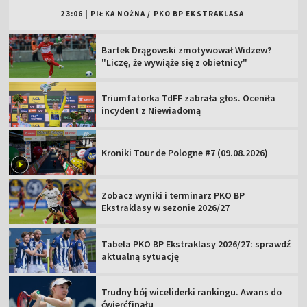
23:06
|
PIŁKA NOŻNA
/
PKO BP EKSTRAKLASA
Bartek Drągowski zmotywował Widzew?
"Liczę, że wywiąże się z obietnicy"
Triumfatorka TdFF zabrała głos. Oceniła
incydent z Niewiadomą
Kroniki Tour de Pologne #7 (09.08.2026)
Zobacz wyniki i terminarz PKO BP
Ekstraklasy w sezonie 2026/27
Tabela PKO BP Ekstraklasy 2026/27: sprawdź
aktualną sytuację
Trudny bój wiceliderki rankingu. Awans do
ćwierćfinału