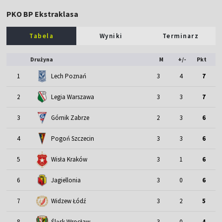
PKO BP Ekstraklasa
Tabela
Wyniki
Terminarz
Drużyna
M
+/-
Pkt
1
Lech Poznań
3
4
7
2
Legia Warszawa
3
3
7
3
Górnik Zabrze
2
3
6
4
Pogoń Szczecin
3
3
6
5
Wisła Kraków
3
1
6
6
Jagiellonia
3
0
6
7
Widzew Łódź
3
2
5
Śląsk Wrocław
8
3
0
4