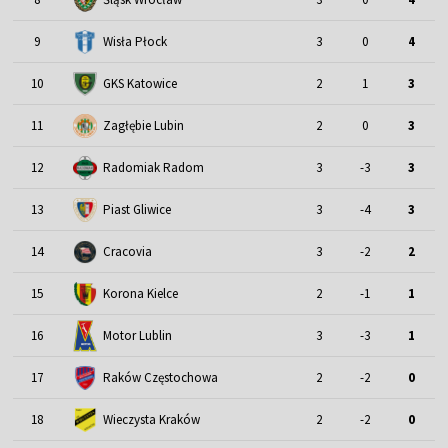
9
Wisła Płock
3
0
4
10
GKS Katowice
2
1
3
11
Zagłębie Lubin
2
0
3
12
Radomiak Radom
3
-3
3
13
Piast Gliwice
3
-4
3
14
Cracovia
3
-2
2
15
Korona Kielce
2
-1
1
Motor Lublin
16
3
-3
1
17
Raków Częstochowa
2
-2
0
18
Wieczysta Kraków
2
-2
0