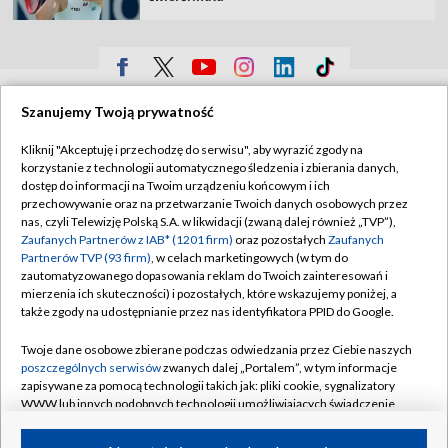
TVP
Szanujemy Twoją prywatność
Abonament TVP
Regulamin TVP
Kliknij "Akceptuję i przechodzę do serwisu", aby wyrazić zgody na
Polityka prywatności
Sklep TVP
korzystanie z technologii automatycznego śledzenia i zbierania danych,
dostęp do informacji na Twoim urządzeniu końcowym i ich
Biuro Reklamy
Moje zgody
przechowywanie oraz na przetwarzanie Twoich danych osobowych przez
nas, czyli Telewizję Polską S.A. w likwidacji (zwaną dalej również „TVP”),
Oferta Handlowa
Biuro reklamy
Zaufanych Partnerów z IAB* (1201 firm)
oraz pozostałych
Zaufanych
Partnerów TVP (93 firm)
, w celach marketingowych (w tym do
Telegazeta ogłoszenia
Kontakt
zautomatyzowanego dopasowania reklam do Twoich zainteresowań i
Emisja w TVP
mierzenia ich skuteczności) i pozostałych, które wskazujemy poniżej, a
także zgody na udostępnianie przez nas identyfikatora PPID do Google.
Kanały
Rada Programowa
Twoje dane osobowe zbierane podczas odwiedzania przez Ciebie naszych
Ogłoszenia przetargowe
poszczególnych serwisów
zwanych dalej „Portalem”, w tym informacje
©2026 Telewizja Polska Spółka Akcyjna w likwidacji
zapisywane za pomocą technologii takich jak: pliki cookie, sygnalizatory
Akademia Telewizyjna
WWW lub innych podobnych technologii umożliwiających świadczenie
Informacje o nadawcy
dopasowanych i bezpiecznych usług, personalizację treści oraz reklam,
udostępnianie funkcji mediów społecznościowych oraz analizowanie