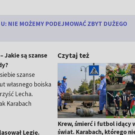
HU: NIE MOŻEMY PODEJMOWAĆ ZBYT DUŻEGO
Czytaj też
– Jakie są szanse
dy?
siebie szanse
tut własnego boiska
orzyść Lecha.
ak Karabach
Krew, śmierć i futbol idący 
świat. Karabach, którego ni
lasował Legię.