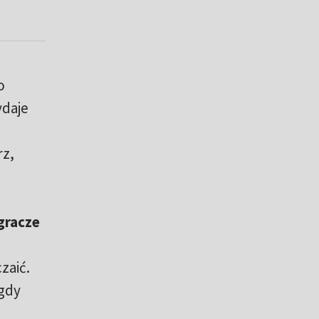
o
ydaje
rz,
gracze
zaić.
 gdy