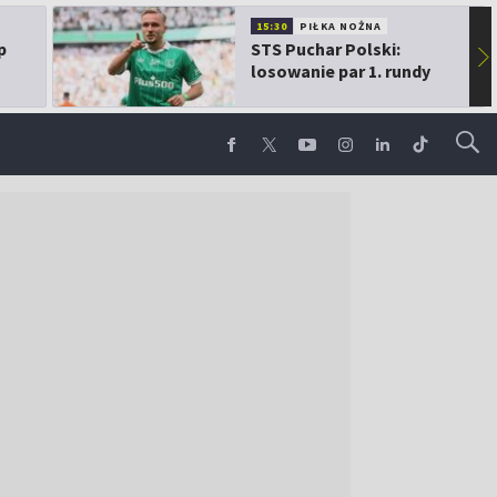
15:30
PIŁKA NOŻNA
p
STS Puchar Polski:
▶
losowanie par 1. rundy