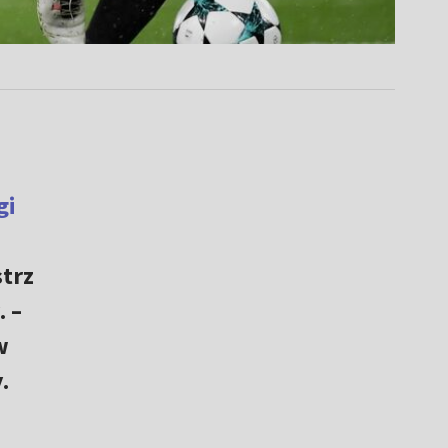
gi
trz
. –
w
.