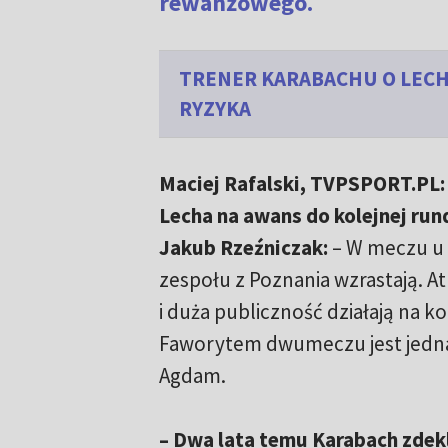
rewanżowego.
TRENER KARABACHU O LEC
RYZYKA
Maciej Rafalski, TVPSPORT.PL: 
Lecha na awans do kolejnej run
Jakub Rzeźniczak:
– W meczu u 
zespołu z Poznania wzrastają. A
i duża publiczność działają na k
Faworytem dwumeczu jest jedn
Agdam.
– Dwa lata temu Karabach zdek