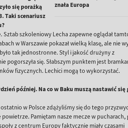
znała Europa
yło się porażką
. Taki scenariusz
u?
ie. Sztab szkoleniowy Lecha zapewne oglądał tamt
rabach w Warszawie pokazał wielką klasę, ale nie w
 było tak jednostronne. Styl i jakość drużyny z
nie pogorszyła się. Słabszym punktem jest bramka
nków fizycznych. Lechici mogą to wykorzystać.
dzień później. Na co w Baku muszą nastawić się 
 ostatnio w Polsce zdążyliśmy się do tego przyzwyc
nne powietrze. Pamiętam nasze mecze w pucharach,
poły z centrum Europy faktycznie miały czasami