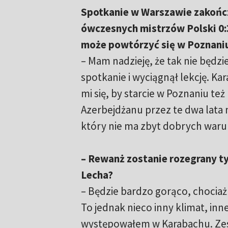
Spotkanie w Warszawie zakończ
ówczesnych mistrzów Polski 0:3
może powtórzyć się w Poznani
– Mam nadzieję, że tak nie będz
spotkanie i wyciągnął lekcję. Ka
mi się, by starcie w Poznaniu też
Azerbejdżanu przez te dwa lata 
który nie ma zbyt dobrych waru
– Rewanż zostanie rozegrany ty
Lecha?
– Będzie bardzo gorąco, chociaż
To jednak nieco inny klimat, i
występowałem w Karabachu. Zes