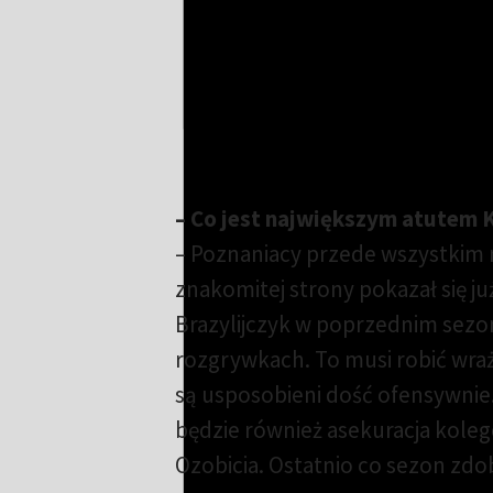
Nieudany debiut van den Broma. Lech pr
– Co jest największym atutem 
– Poznaniacy przede wszystkim 
znakomitej strony pokazał się j
Brazylijczyk w poprzednim sezonie
rozgrywkach. To musi robić wra
są usposobieni dość ofensywnie.
będzie również asekuracja koleg
Ozobicia. Ostatnio co sezon zd