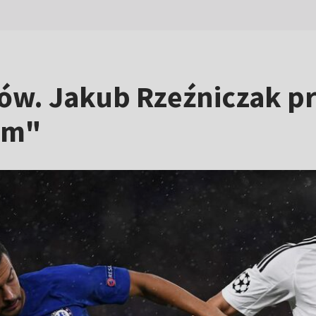
rzów. Jakub Rzeźniczak p
em"