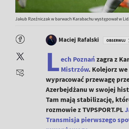
Jakub Rzeźniczak w barwach Karabachu występował w Lidz
Maciej Rafalski
OBSERWUJ
L
ech Poznań
zagra z Ka
Mistrzów
. Kolejorz w
wypracować przewagę przed
Azerbejdżanu w swojej histo
Tam mają stabilizację, któ
rozmowie z TVPSPORT.PL
J
Transmisja pierwszego spo