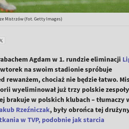
e Mistrzów (fot. Getty Images)
rabachem Agdam w 1. rundzie eliminacji
Li
e wtorek na swoim stadionie spróbuje
 rewanżem, chociaż nie będzie łatwo. Mis
rii wyeliminował już trzy polskie zespoły
rej brakuje w polskich klubach – tłumaczy 
akub Rzeźniczak
, były obrońca tej drużyny
tkania w TVP,
podobnie jak starcia