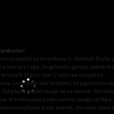
zegrał z Pogonią [SKRÓT]
Karabachu?
muszą uważać na skrzydłowych. Abdellah Zoubir 
uż w meczu z Legią. Drugi bardzo groźny zawodnik t
 strzelił 20 goli i miał 17 asyst we wszystkich
żenie. Lech może mieć problem, bo jego boczni o
 Tutaj będą musieli skupić się na obronie. Potrzeb
ów. W środku pola trzeba zwrócić uwagę na Filipa
obywa dwucyfrową liczbę bramek, ma także sporo a