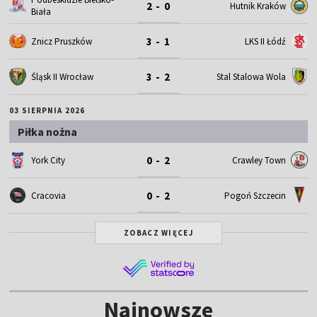
2 - 0
Hutnik Kraków
Biała
3 - 1
Znicz Pruszków
LKS II Łódź
3 - 2
Śląsk II Wrocław
Stal Stalowa Wola
03 SIERPNIA 2026
Piłka nożna
0 - 2
York City
Crawley Town
0 - 2
Cracovia
Pogoń Szczecin
ZOBACZ WIĘCEJ
Najnowsze