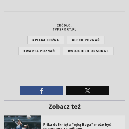
ŹRÓDŁO:
TVPSPORT.PL
#PIŁKA NOŻNA
#LECH POZNAŃ
#WARTA POZNAŃ
#WOJCIECH ONSORGE
Zobacz też
Piłka dotknięta "ręką Boga" może być
sprzedana za miliony