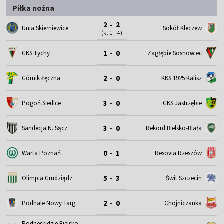
Piłka nożna
2 - 2
Unia Skierniewice
Sokół Kleczew
(k. 1 - 4)
1 - 0
GKS Tychy
Zagłębie Sosnowiec
2 - 0
Górnik Łęczna
KKS 1925 Kalisz
3 - 0
Pogoń Siedlce
GKS Jastrzębie
3 - 0
Sandecja N. Sącz
Rekord Bielsko-Biała
0 - 1
Warta Poznań
Resovia Rzeszów
5 - 3
Olimpia Grudziądz
Świt Szczecin
2 - 0
Podhale Nowy Targ
Chojniczanka
Podbeskidzie Bielsko-