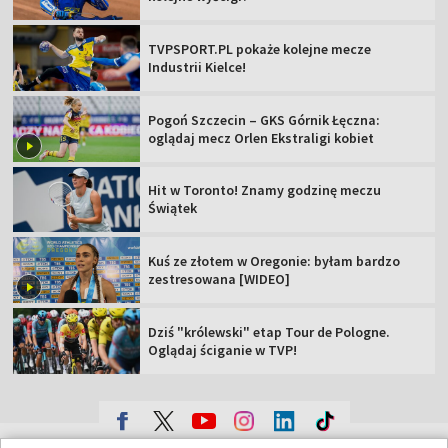
TVPSPORT.PL pokaże kolejne mecze
Industrii Kielce!
Pogoń Szczecin – GKS Górnik Łęczna:
oglądaj mecz Orlen Ekstraligi kobiet
Hit w Toronto! Znamy godzinę meczu
Świątek
Kuś ze złotem w Oregonie: byłam bardzo
zestresowana [WIDEO]
Dziś "królewski" etap Tour de Pologne.
Oglądaj ściganie w TVP!