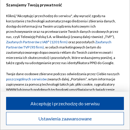
TVP
Szanujemy Twoją prywatność
Abonament TVP
Regulamin TVP
Kliknij "Akceptuję i przechodzę do serwisu", aby wyrazić zgody na
Polityka prywatności
Sklep TVP
korzystanie z technologii automatycznego śledzenia i zbierania danych,
dostęp do informacji na Twoim urządzeniu końcowym i ich
Biuro Reklamy
Moje zgody
przechowywanie oraz na przetwarzanie Twoich danych osobowych przez
nas, czyli Telewizję Polską S.A. w likwidacji (zwaną dalej również „TVP”),
Oferta Handlowa
Biuro reklamy
Zaufanych Partnerów z IAB* (1201 firm)
oraz pozostałych
Zaufanych
Partnerów TVP (93 firm)
, w celach marketingowych (w tym do
Telegazeta ogłoszenia
Kontakt
zautomatyzowanego dopasowania reklam do Twoich zainteresowań i
Emisja w TVP
mierzenia ich skuteczności) i pozostałych, które wskazujemy poniżej, a
także zgody na udostępnianie przez nas identyfikatora PPID do Google.
Kanały
Rada Programowa
Twoje dane osobowe zbierane podczas odwiedzania przez Ciebie naszych
Ogłoszenia przetargowe
poszczególnych serwisów
zwanych dalej „Portalem”, w tym informacje
©2026 Telewizja Polska Spółka Akcyjna w likwidacji
zapisywane za pomocą technologii takich jak: pliki cookie, sygnalizatory
Akademia Telewizyjna
WWW lub innych podobnych technologii umożliwiających świadczenie
Informacje o nadawcy
dopasowanych i bezpiecznych usług, personalizację treści oraz reklam,
udostępnianie funkcji mediów społecznościowych oraz analizowanie
Akceptuję i przechodzę do serwisu
Centrum informacji TVP
ruchu w Internecie.
System NOS
Twoje dane osobowe zbierane podczas odwiedzania przez Ciebie
Ustawienia zaawansowane
News
Transmisje
Wideo
Więcej
poszczególnych serwisów
na Portalu, takie jak adresy IP, identyfikatory
Zgłoś program (ROPAT)
Twoich urządzeń końcowych i identyfikatory plików cookie, informacje o