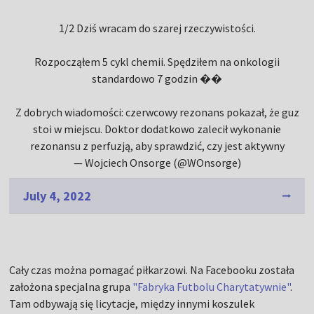
1/2 Dziś wracam do szarej rzeczywistości.
Rozpocząłem 5 cykl chemii. Spędziłem na onkologii
standardowo 7 godzin ��
Z dobrych wiadomości: czerwcowy rezonans pokazał, że guz
stoi w miejscu. Doktor dodatkowo zalecił wykonanie
rezonansu z perfuzją, aby sprawdzić, czy jest aktywny
— Wojciech Onsorge (@WOnsorge)
July 4, 2022
Cały czas można pomagać piłkarzowi. Na Facebooku została
założona specjalna grupa
"Fabryka Futbolu Charytatywnie"
.
Tam odbywają się licytacje, między innymi koszulek