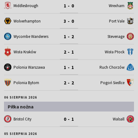
1 - 0
Middlesbrough
Wrexham
3 - 0
Wolverhampton
Port Vale
1 - 2
Wycombe Wanderers
Stevenage
2 - 1
Wisła Kraków
Wisła Płock
1 - 1
Polonia Warszawa
Ruch Chorzów
2 - 2
Polonia Bytom
Pogoń Siedlce
06 SIERPNIA 2026
Piłka nożna
0 - 1
Bristol City
Walsall
05 SIERPNIA 2026