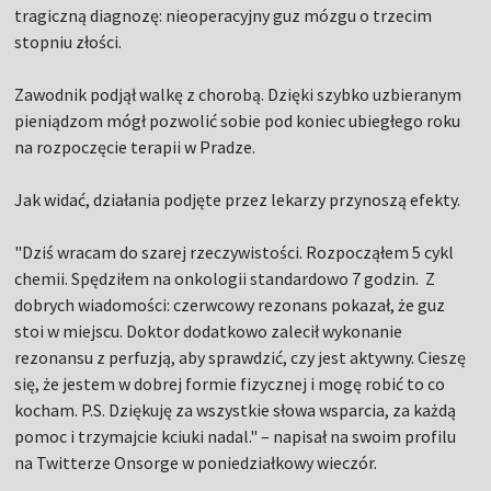
tragiczną diagnozę: nieoperacyjny guz mózgu o trzecim
stopniu złości.
Zawodnik podjął walkę z chorobą. Dzięki szybko uzbieranym
pieniądzom mógł pozwolić sobie pod koniec ubiegłego roku
na rozpoczęcie terapii w Pradze.
Jak widać, działania podjęte przez lekarzy przynoszą efekty.
"Dziś wracam do szarej rzeczywistości. Rozpocząłem 5 cykl
chemii. Spędziłem na onkologii standardowo 7 godzin. Z
dobrych wiadomości: czerwcowy rezonans pokazał, że guz
stoi w miejscu. Doktor dodatkowo zalecił wykonanie
rezonansu z perfuzją, aby sprawdzić, czy jest aktywny. Cieszę
się, że jestem w dobrej formie fizycznej i mogę robić to co
kocham. P.S. Dziękuję za wszystkie słowa wsparcia, za każdą
pomoc i trzymajcie kciuki nadal." – napisał na swoim profilu
na Twitterze Onsorge w poniedziałkowy wieczór.