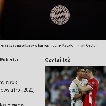
raz czas na sukcesy w barwach Dumy Katalonii (fot. Getty).
Czytaj też
 Roberta
dnym roku
wski (rok 2021) –
krajowiec w