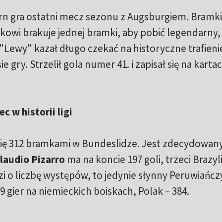
rn gra ostatni mecz sezonu z Augsburgiem. Bramki
ikowi brakuje jednej bramki, aby pobić legendarny,
 "Lewy" kazał długo czekać na historyczne trafieni
gry. Strzelił gola numer 41. i zapisał się na karta
 w historii ligi
ię 312 bramkami w Bundeslidze. Jest zdecydowa
laudio Pizarro
ma na koncie 197 goli, trzeci Brazyl
zi o liczbę występów, to jedynie słynny Peruwiańcz
89 gier na niemieckich boiskach, Polak – 384.