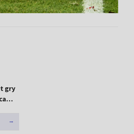
t gry
ąca…