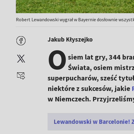
Robert Lewandowski wygrał w Bayernie dosłownie wszystko.
Jakub Kłyszejko
O
siem lat gry, 344 br
Świata, osiem mistrz
superpucharów, sześć tytu
niektóre z sukcesów, jakie
w Niemczech. Przyjrzeliśm
Lewandowski w Barcelonie! Za