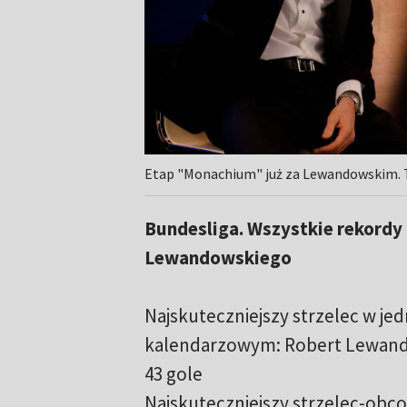
Etap "Monachium" już za Lewandowskim. Te
Bundesliga. Wszystkie rekordy
Lewandowskiego
Najskuteczniejszy strzelec w je
kalendarzowym: Robert Lewando
43 gole
Najskuteczniejszy strzelec-obco