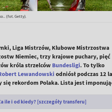
.. (fot. Getty).
amki, Liga Mistrzów, Klubowe Mistrzostwa
ostw Niemiec, trzy krajowe puchary, pięć
łów króla strzelców
Bundesligi
. To tylko
Robert Lewandowski
odniósł podczas 12 la
y się rekordom Polaka. Lista jest imponuj
 ile i od kiedy? [szczegóły transferu]