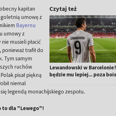
Czytaj też
obecny kapitan
ugoletnią umowę z
nikiem
Bayernu
niu umowy z
 nie musieli płacić
ponieważ trafił do
k. Tym samym
pszych ruchów
Lewandowski w Barcelonie
będzie mu lepiej... poza bo
 Polak pisał piękną
Pobił niemal
ł się legendą monachijskiego zespołu.
o to dla "Lewego"!