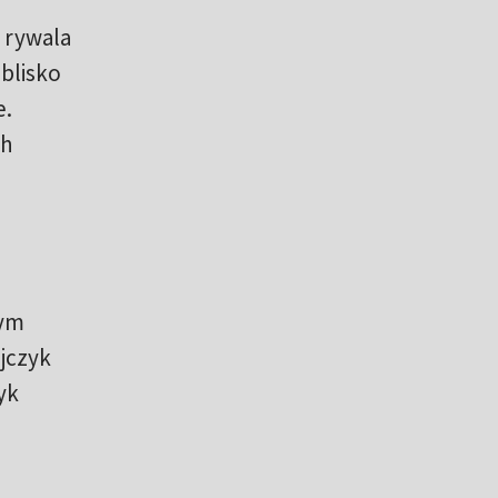
 rywala
 blisko
e.
ch
nym
ijczyk
yk