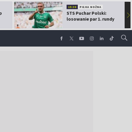
15:30
PIŁKA NOŻNA
p
STS Puchar Polski:
▶
losowanie par 1. rundy