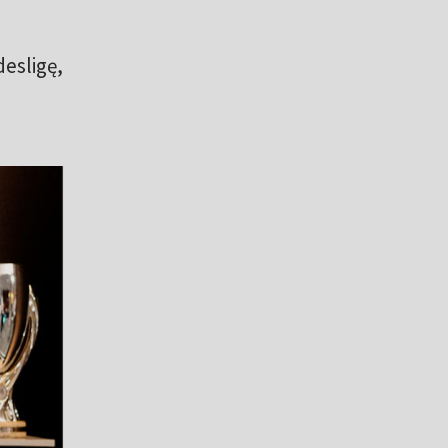
esligę,