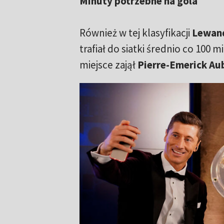
Minuty potrzebne na gola
Również w tej klasyfikacji
Lewan
trafiał do siatki średnio co 100 m
miejsce zajął
Pierre-Emerick A