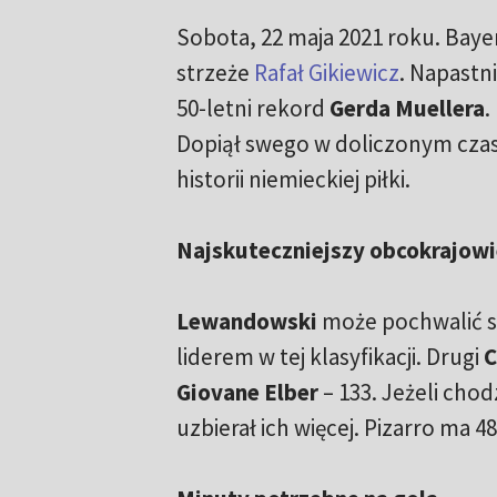
Sobota, 22 maja 2021 roku. Baye
strzeże
Rafał Gikiewicz
. Napastn
50-letni rekord
Gerda Muellera
.
Dopiął swego w doliczonym czasie 
historii niemieckiej piłki.
Najskuteczniejszy obcokrajowiec
Lewandowski
może pochwalić s
liderem w tej klasyfikacji. Drugi
C
Giovane Elber
– 133. Jeżeli chod
uzbierał ich więcej. Pizarro ma 4