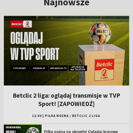
Najnowsze
Betclic 2 liga: oglądaj transmisje w TVP
Sport! [ZAPOWIEDŹ]
12:30
|
PIŁKA NOŻNA
/
BETCLIC 2 LIGA
Piłka nożna na okrągło! Oglądaj krajowe