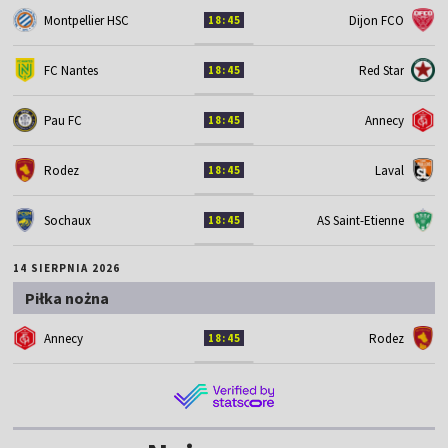
Montpellier HSC
Dijon FCO
18:45
FC Nantes
Red Star
18:45
Pau FC
Annecy
18:45
Rodez
Laval
18:45
Sochaux
AS Saint-Etienne
18:45
14 SIERPNIA 2026
Piłka nożna
Annecy
Rodez
18:45