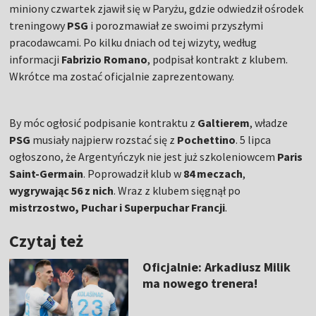
miniony czwartek zjawił się w Paryżu, gdzie odwiedził ośrodek
treningowy
PSG
i porozmawiał ze swoimi przyszłymi
pracodawcami. Po kilku dniach od tej wizyty, według
informacji
Fabrizio Romano
, podpisał kontrakt z klubem.
Wkrótce ma zostać oficjalnie zaprezentowany.
By móc ogłosić podpisanie kontraktu z
Galtierem
, władze
PSG
musiały najpierw rozstać się z
Pochettino
. 5 lipca
ogłoszono, że Argentyńczyk nie jest już szkoleniowcem
Paris
Saint-Germain
. Poprowadził klub w
84 meczach
,
wygrywając 56 z nich
. Wraz z klubem sięgnął po
mistrzostwo, Puchar i Superpuchar Francji
.
Czytaj też
Oficjalnie: Arkadiusz Milik
ma nowego trenera!