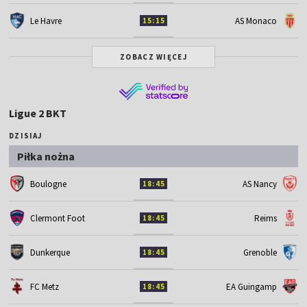
Le Havre
AS Monaco
15:15
ZOBACZ WIĘCEJ
Ligue 2 BKT
DZISIAJ
Piłka nożna
Boulogne
AS Nancy
18:45
Clermont Foot
Reims
18:45
Dunkerque
Grenoble
18:45
FC Metz
EA Guingamp
18:45