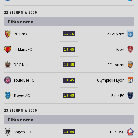
22 SIERPNIA 2026
Piłka nożna
RC Lens
AJ Auxerre
15:15
Le Mans FC
Brest
18:45
OGC Nice
FC Lorient
18:45
Toulouse FC
Olympique Lyon
18:45
Troyes AC
Paris FC
18:45
23 SIERPNIA 2026
Piłka nożna
Angers SCO
Lille OSC
13:00