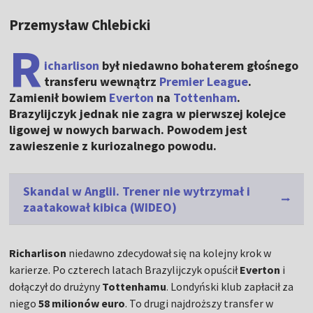
Przemysław Chlebicki
R
icharlison
był niedawno bohaterem głośnego
transferu wewnątrz
Premier League
.
Zamienił bowiem
Everton
na
Tottenham
.
Brazylijczyk jednak nie zagra w pierwszej kolejce
ligowej w nowych barwach. Powodem jest
zawieszenie z kuriozalnego powodu.
Skandal w Anglii. Trener nie wytrzymał i
zaatakował kibica (WIDEO)
Richarlison
niedawno zdecydował się na kolejny krok w
karierze. Po czterech latach Brazylijczyk opuścił
Everton
i
dołączył do drużyny
Tottenhamu
. Londyński klub zapłacił za
niego
58 milionów euro
. To drugi najdroższy transfer w