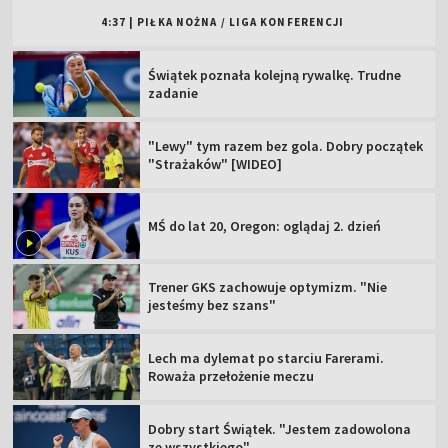
4:37
|
PIŁKA NOŻNA
/
LIGA KONFERENCJI
Świątek poznała kolejną rywalkę. Trudne
zadanie
"Lewy" tym razem bez gola. Dobry początek
"Strażaków" [WIDEO]
MŚ do lat 20, Oregon: oglądaj 2. dzień
Trener GKS zachowuje optymizm. "Nie
jesteśmy bez szans"
Lech ma dylemat po starciu Farerami.
Roważa przełożenie meczu
Dobry start Świątek. "Jestem zadowolona
ze wszystkiego"