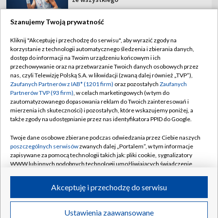
Szanujemy Twoją prywatność
Kliknij "Akceptuję i przechodzę do serwisu", aby wyrazić zgody na
korzystanie z technologii automatycznego śledzenia i zbierania danych,
TVP
dostęp do informacji na Twoim urządzeniu końcowym i ich
Abonament TVP
Regulamin TVP
przechowywanie oraz na przetwarzanie Twoich danych osobowych przez
nas, czyli Telewizję Polską S.A. w likwidacji (zwaną dalej również „TVP”),
Polityka prywatności
Sklep TVP
Zaufanych Partnerów z IAB* (1201 firm)
oraz pozostałych
Zaufanych
Partnerów TVP (93 firm)
, w celach marketingowych (w tym do
Biuro Reklamy
Moje zgody
zautomatyzowanego dopasowania reklam do Twoich zainteresowań i
mierzenia ich skuteczności) i pozostałych, które wskazujemy poniżej, a
Oferta Handlowa
Biuro reklamy
także zgody na udostępnianie przez nas identyfikatora PPID do Google.
Telegazeta ogłoszenia
Kontakt
Twoje dane osobowe zbierane podczas odwiedzania przez Ciebie naszych
Emisja w TVP
poszczególnych serwisów
zwanych dalej „Portalem”, w tym informacje
zapisywane za pomocą technologii takich jak: pliki cookie, sygnalizatory
Kanały
Rada Programowa
WWW lub innych podobnych technologii umożliwiających świadczenie
dopasowanych i bezpiecznych usług, personalizację treści oraz reklam,
Ogłoszenia przetargowe
udostępnianie funkcji mediów społecznościowych oraz analizowanie
©2026 Telewizja Polska Spółka Akcyjna w likwidacji
Akceptuję i przechodzę do serwisu
ruchu w Internecie.
Akademia Telewizyjna
Informacje o nadawcy
Twoje dane osobowe zbierane podczas odwiedzania przez Ciebie
Ustawienia zaawansowane
News
Transmisje
Wideo
Więcej
poszczególnych serwisów
na Portalu, takie jak adresy IP, identyfikatory