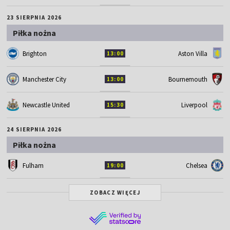
23 SIERPNIA 2026
Piłka nożna
Brighton
Aston Villa
13:00
Manchester City
Bournemouth
13:00
Newcastle United
Liverpool
15:30
24 SIERPNIA 2026
Piłka nożna
Fulham
Chelsea
19:00
ZOBACZ WIĘCEJ