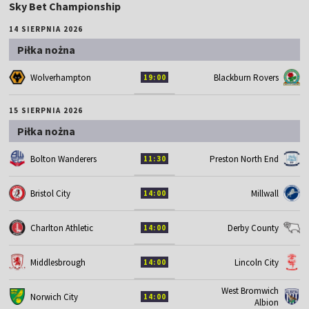
Sky Bet Championship
14 SIERPNIA 2026
Piłka nożna
Wolverhampton
Blackburn Rovers
19:00
15 SIERPNIA 2026
Piłka nożna
Bolton Wanderers
Preston North End
11:30
Bristol City
Millwall
14:00
Charlton Athletic
Derby County
14:00
Middlesbrough
Lincoln City
14:00
West Bromwich
Norwich City
14:00
Albion