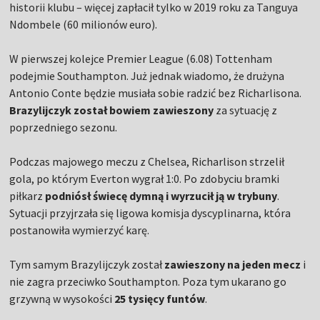
historii klubu – więcej zapłacił tylko w 2019 roku za Tanguya
Ndombele (60 milionów euro).
W pierwszej kolejce Premier League (6.08) Tottenham
podejmie Southampton. Już jednak wiadomo, że drużyna
Antonio Conte będzie musiała sobie radzić bez Richarlisona.
Brazylijczyk został bowiem zawieszony
za sytuację z
poprzedniego sezonu.
Podczas majowego meczu z Chelsea, Richarlison strzelił
gola, po którym Everton wygrał 1:0. Po zdobyciu bramki
piłkarz
podniósł świecę dymną i wyrzucił ją w trybuny
.
Sytuacji przyjrzała się ligowa komisja dyscyplinarna, która
postanowiła wymierzyć karę.
Tym samym Brazylijczyk został
zawieszony na jeden mecz
i
nie zagra przeciwko Southampton. Poza tym ukarano go
grzywną w wysokości
25 tysięcy funtów
.