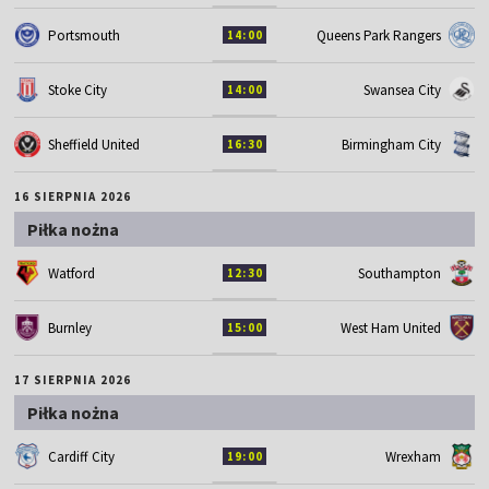
Portsmouth
Queens Park Rangers
14:00
Stoke City
Swansea City
14:00
Sheffield United
Birmingham City
16:30
16 SIERPNIA 2026
Piłka nożna
Watford
Southampton
12:30
Burnley
West Ham United
15:00
17 SIERPNIA 2026
Piłka nożna
Cardiff City
Wrexham
19:00