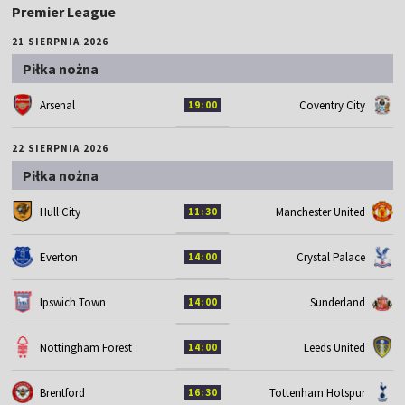
Premier League
21 SIERPNIA 2026
Piłka nożna
Arsenal
Coventry City
19:00
22 SIERPNIA 2026
Piłka nożna
Hull City
Manchester United
11:30
Everton
Crystal Palace
14:00
Ipswich Town
Sunderland
14:00
Nottingham Forest
Leeds United
14:00
Brentford
Tottenham Hotspur
16:30