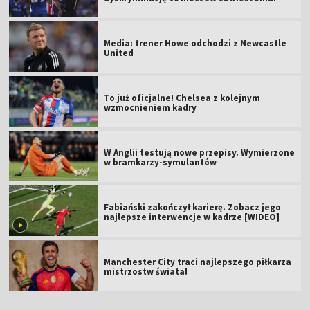
Media: trener Howe odchodzi z Newcastle
United
To już oficjalne! Chelsea z kolejnym
wzmocnieniem kadry
W Anglii testują nowe przepisy. Wymierzone
w bramkarzy-symulantów
Fabiański zakończył karierę. Zobacz jego
najlepsze interwencje w kadrze [WIDEO]
Manchester City traci najlepszego piłkarza
mistrzostw świata!