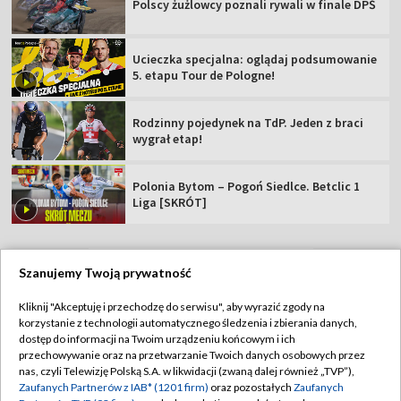
Polscy żużlowcy poznali rywali w finale DPŚ
Ucieczka specjalna: oglądaj podsumowanie
5. etapu Tour de Pologne!
Rodzinny pojedynek na TdP. Jeden z braci
wygrał etap!
Polonia Bytom – Pogoń Siedlce. Betclic 1
Liga [SKRÓT]
Szanujemy Twoją prywatność
TVP
Kliknij "Akceptuję i przechodzę do serwisu", aby wyrazić zgody na
korzystanie z technologii automatycznego śledzenia i zbierania danych,
Abonament TVP
Regulamin TVP
dostęp do informacji na Twoim urządzeniu końcowym i ich
Polityka prywatności
Sklep TVP
przechowywanie oraz na przetwarzanie Twoich danych osobowych przez
nas, czyli Telewizję Polską S.A. w likwidacji (zwaną dalej również „TVP”),
Biuro Reklamy
Moje zgody
Zaufanych Partnerów z IAB* (1201 firm)
oraz pozostałych
Zaufanych