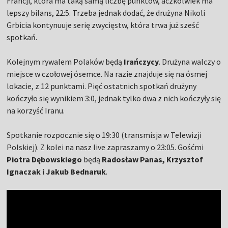
Francji, która ma taką samą liczbę punktów, aczkolwiek ma
lepszy bilans, 22:5. Trzeba jednak dodać, że drużyna Nikoli
Grbicia kontynuuje serię zwycięstw, która trwa już sześć
spotkań.
Kolejnym rywalem Polaków będą
Irańczycy
. Drużyna walczy o
miejsce w czołowej ósemce. Na razie znajduje się na ósmej
lokacie, z 12 punktami. Pięć ostatnich spotkań drużyny
kończyło się wynikiem 3:0, jednak tylko dwa z nich kończyły się
na korzyść Iranu.
Spotkanie rozpocznie się o 19:30 (transmisja w Telewizji
Polskiej). Z kolei na nasz live zapraszamy o 23:05. Gośćmi
Piotra Dębowskiego
będą
Radosław Panas, Krzysztof
Ignaczak i Jakub Bednaruk
.