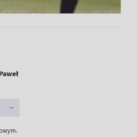
 Paweł
erowym.