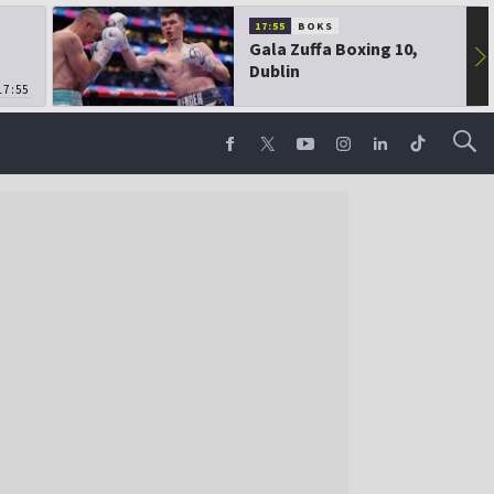
17:55
BOKS
Gala Zuffa Boxing 10,
▶
Dublin
17:55