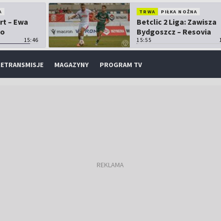
A
TRWA
PIŁKA NOŻNA
rt – Ewa
Betclic 2 Liga: Zawisza
 o
Bydgoszcz – Resovia
15:46
15:55
ETRANSMISJE
MAGAZYNY
PROGRAM TV