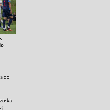
e.
do
a do
szołka
ki