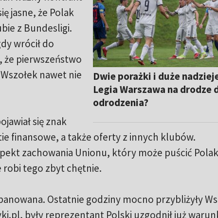
ię jasne, że Polak
bie z Bundesligi.
dy wrócił do
o, że pierwszeństwo
k Wszołek nawet nie
Dwie porażki i duże nadziej
Legia Warszawa na drodze 
odrodzenia?
ojawiał się znak
ie finansowe, a także oferty z innych klubów.
kt zachowania Unionu, który może puścić Polak
 robi tego zbyt chętnie.
 opanowana. Ostatnie godziny mocno przybliżyły W
i.pl, były reprezentant Polski uzgodnił już warun