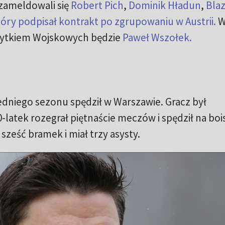
 zameldowali się
Robert Pich
,
Dominik Hładun
,
Bla
óry podpisał kontrakt po zgrupowaniu w Austrii.
W
abytkiem Wojskowych będzie
Paweł Wszołek.
niego sezonu spędził w Warszawie. Gracz był
-latek rozegrał piętnaście meczów i spędził na boi
sześć bramek i miał trzy asysty.