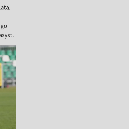
ata.
ego
asyst.