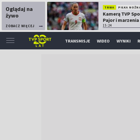
Oglądaj na
TRWA
PIŁKA NOŻN
Kamerą TVP Spo
żywo
Pajor i marzenia
Mundialu
15:24
ZOBACZ WIĘCEJ
TRANSMISJE
WIDEO
WYNIKI
R