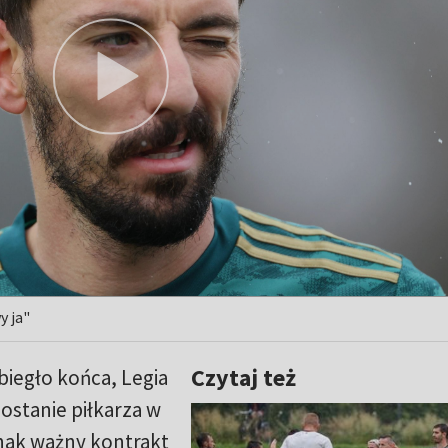
y ja"
Czytaj też
iegło końca, Legia
zostanie piłkarza w
nak ważny kontrakt