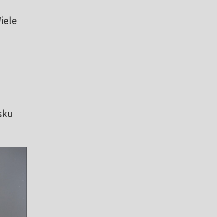
z
iele
sku