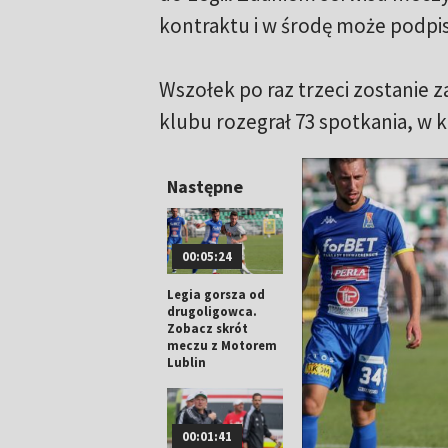
kontraktu i w środę może podpis
Wszołek po raz trzeci zostanie 
klubu rozegrał 73 spotkania, w kt
Następne
00:05:24
Legia gorsza od
drugoligowca.
Zobacz skrót
meczu z Motorem
Lublin
00:01:41