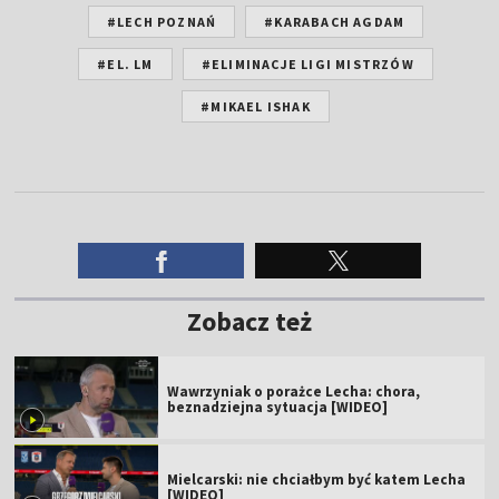
#LECH POZNAŃ
#KARABACH AGDAM
#EL. LM
#ELIMINACJE LIGI MISTRZÓW
#MIKAEL ISHAK
Zobacz też
Wawrzyniak o porażce Lecha: chora,
beznadziejna sytuacja [WIDEO]
Mielcarski: nie chciałbym być katem Lecha
[WIDEO]