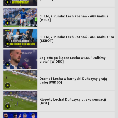
El. LM, 2. runda: Lech Poznań – AGF Aarhus
[MECZ]
El. LM, 2. runda: Lech Poznań – AGF Aarhus 1:4
[SKRÓT]
Jagiełło po klęsce Lecha w LM. "Daliśmy
ciała" [WIDEO]
Dramat Lecha w karnych! Duńczycy grają
dalej [WIDEO]
Kłopoty Lecha! Duńczycy blisko sensacji
[GOL]