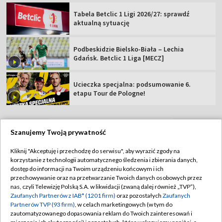
Tabela Betclic 1 Ligi 2026/27: sprawdź
aktualną sytuację
Podbeskidzie Bielsko-Biała – Lechia
Gdańsk. Betclic 1 Liga [MECZ]
Ucieczka specjalna: podsumowanie 6.
etapu Tour de Pologne!
Szanujemy Twoją prywatność
TVP
Kliknij "Akceptuję i przechodzę do serwisu", aby wyrazić zgody na
korzystanie z technologii automatycznego śledzenia i zbierania danych,
Abonament TVP
Regulamin TVP
dostęp do informacji na Twoim urządzeniu końcowym i ich
Polityka prywatności
Sklep TVP
przechowywanie oraz na przetwarzanie Twoich danych osobowych przez
nas, czyli Telewizję Polską S.A. w likwidacji (zwaną dalej również „TVP”),
Biuro Reklamy
Moje zgody
Zaufanych Partnerów z IAB* (1201 firm)
oraz pozostałych
Zaufanych
Partnerów TVP (93 firm)
, w celach marketingowych (w tym do
Oferta Handlowa
Biuro reklamy
zautomatyzowanego dopasowania reklam do Twoich zainteresowań i