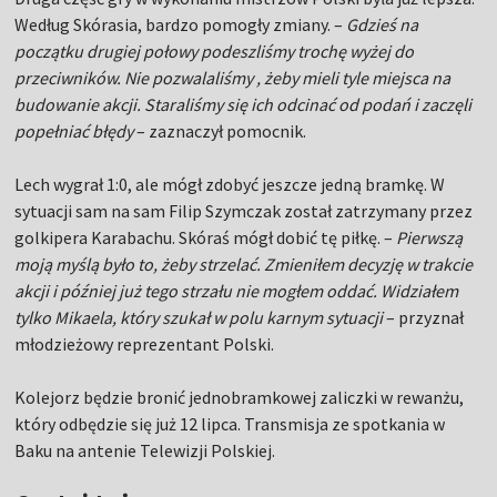
Według Skórasia, bardzo pomogły zmiany. –
Gdzieś na
początku drugiej połowy podeszliśmy trochę wyżej do
przeciwników. Nie pozwalaliśmy , żeby mieli tyle miejsca na
budowanie akcji. Staraliśmy się ich odcinać od podań i zaczęli
popełniać błędy
– zaznaczył pomocnik.
Lech wygrał 1:0, ale mógł zdobyć jeszcze jedną bramkę. W
sytuacji sam na sam Filip Szymczak został zatrzymany przez
golkipera Karabachu. Skóraś mógł dobić tę piłkę. –
Pierwszą
moją myślą było to, żeby strzelać. Zmieniłem decyzję w trakcie
akcji i później już tego strzału nie mogłem oddać. Widziałem
tylko Mikaela, który szukał w polu karnym sytuacji
– przyznał
młodzieżowy reprezentant Polski.
Kolejorz będzie bronić jednobramkowej zaliczki w rewanżu,
który odbędzie się już 12 lipca. Transmisja ze spotkania w
Baku na antenie Telewizji Polskiej.