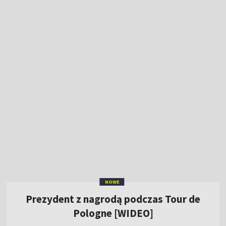
NOWE
Prezydent z nagrodą podczas Tour de
Pologne [WIDEO]
15:21
|
KOLARSTWO
/
TOUR DE POLOGNE
Tour de Pologne za nami! Zobacz dekoracje
zwycięzców [WIDEO]
Tour de Pologne 2026: 7. etap [ZAPIS]