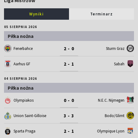
Liga Mistrzów
Wyniki
Terminarz
05 SIERPNIA 2026
Piłka nożna
2 - 0
Fenerbahce
Sturm Graz
2 - 1
Aarhus GF
Sabah
04 SIERPNIA 2026
Piłka nożna
0 - 0
Olympiakos
N.E.C. Nijmegen
3 - 3
Union Saint-Gilloise
Bodo/Glimt
2 - 1
Sparta Praga
Olympique Lyon