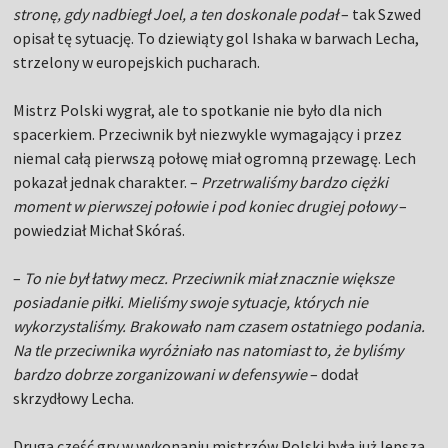
stronę, gdy nadbiegł Joel, a ten doskonale podał
– tak Szwed
opisał tę sytuację. To dziewiąty gol Ishaka w barwach Lecha,
strzelony w europejskich pucharach.
Mistrz Polski wygrał, ale to spotkanie nie było dla nich
spacerkiem. Przeciwnik był niezwykle wymagający i przez
niemal całą pierwszą połowę miał ogromną przewagę. Lech
pokazał jednak charakter. –
Przetrwaliśmy bardzo ciężki
moment w pierwszej połowie i pod koniec drugiej połowy
–
powiedział Michał Skóraś.
–
To nie był łatwy mecz. Przeciwnik miał znacznie większe
posiadanie piłki. Mieliśmy swoje sytuacje, których nie
wykorzystaliśmy. Brakowało nam czasem ostatniego podania.
Na tle przeciwnika wyróżniało nas natomiast to, że byliśmy
bardzo dobrze zorganizowani w defensywie
– dodał
skrzydłowy Lecha.
Druga część gry w wykonaniu mistrzów Polski była już lepsza.