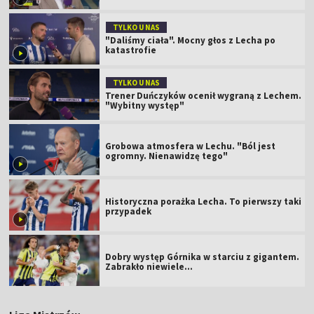
TYLKO U NAS
"Daliśmy ciała". Mocny głos z Lecha po
katastrofie
TYLKO U NAS
Trener Duńczyków ocenił wygraną z Lechem.
"Wybitny występ"
Grobowa atmosfera w Lechu. "Ból jest
ogromny. Nienawidzę tego"
Historyczna porażka Lecha. To pierwszy taki
przypadek
Dobry występ Górnika w starciu z gigantem.
Zabrakło niewiele...