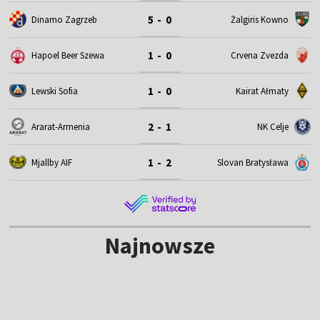
5 - 0
Dinamo Zagrzeb
Żalgiris Kowno
1 - 0
Hapoel Beer Szewa
Crvena Zvezda
1 - 0
Lewski Sofia
Kairat Ałmaty
2 - 1
Ararat-Armenia
NK Celje
1 - 2
Mjallby AIF
Slovan Bratysława
Najnowsze