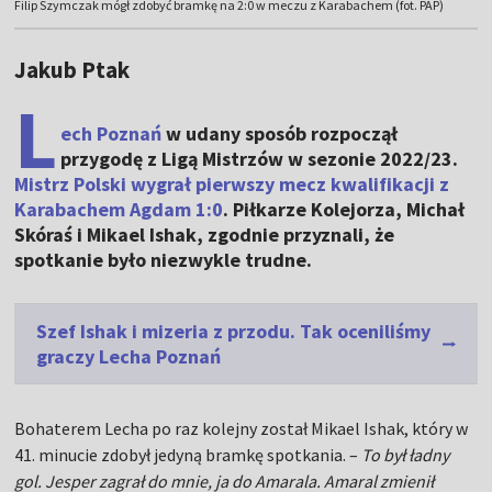
Filip Szymczak mógł zdobyć bramkę na 2:0 w meczu z Karabachem (fot. PAP)
Jakub Ptak
L
ech Poznań
w udany sposób rozpoczął
przygodę z Ligą Mistrzów w sezonie 2022/23.
Mistrz Polski wygrał pierwszy mecz kwalifikacji z
Karabachem Agdam 1:0
. Piłkarze Kolejorza, Michał
Skóraś i Mikael Ishak, zgodnie przyznali, że
spotkanie było niezwykle trudne.
Szef Ishak i mizeria z przodu. Tak oceniliśmy
graczy Lecha Poznań
Bohaterem Lecha po raz kolejny został Mikael Ishak, który w
41. minucie zdobył jedyną bramkę spotkania. –
To był ładny
gol. Jesper zagrał do mnie, ja do Amarala. Amaral zmienił