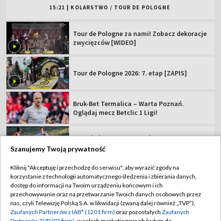
Bruk-Bet Termalica – Warta Poznań.
Oglądaj mecz Betclic 1 Ligi!
ŁKS Łódź – Chrobry Głogów. Betclic 1 Liga
[MECZ]
Wrocławska nuda. Trwa fatalna seria
Cracovii...
Strzelectwo, ME U23: trap kobiet [ZAPIS]
Szanujemy Twoją prywatność
Kliknij "Akceptuję i przechodzę do serwisu", aby wyrazić zgody na
korzystanie z technologii automatycznego śledzenia i zbierania danych,
TVP
dostęp do informacji na Twoim urządzeniu końcowym i ich
Abonament TVP
Regulamin TVP
przechowywanie oraz na przetwarzanie Twoich danych osobowych przez
nas, czyli Telewizję Polską S.A. w likwidacji (zwaną dalej również „TVP”),
Polityka prywatności
Sklep TVP
Zaufanych Partnerów z IAB* (1201 firm)
oraz pozostałych
Zaufanych
Partnerów TVP (93 firm)
, w celach marketingowych (w tym do