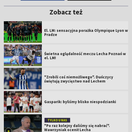
Zobacz też
El. LM: sensacyjna porażka Olympique Lyon w
Pradze
Świetna oglądalność meczu Lecha Poznań w
el. LM!
"Zrobili coś niemożliwego". Duńczycy
świętują zwycięstwo nad Lechem
Gasparik: byliśmy blisko niespodzianki
TYLKO U NAS
"Po raz kolejny daliśmy się nabrać".
Wawrzyniak ocenił Lecha