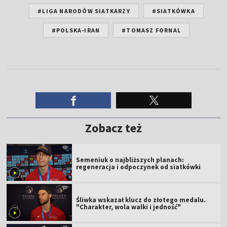
#LIGA NARODÓW SIATKARZY
#SIATKÓWKA
#POLSKA-IRAN
#TOMASZ FORNAL
Zobacz też
Semeniuk o najbliższych planach:
regeneracja i odpoczynek od siatkówki
Śliwka wskazał klucz do złotego medalu.
"Charakter, wola walki i jedność"