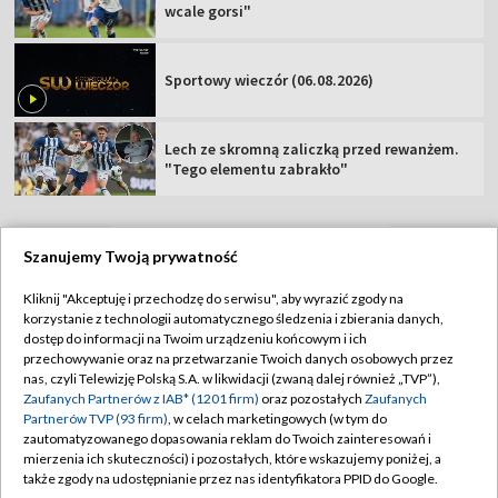
wcale gorsi"
Sportowy wieczór (06.08.2026)
Lech ze skromną zaliczką przed rewanżem.
"Tego elementu zabrakło"
Szanujemy Twoją prywatność
TVP
Kliknij "Akceptuję i przechodzę do serwisu", aby wyrazić zgody na
korzystanie z technologii automatycznego śledzenia i zbierania danych,
Abonament TVP
Regulamin TVP
dostęp do informacji na Twoim urządzeniu końcowym i ich
Polityka prywatności
Sklep TVP
przechowywanie oraz na przetwarzanie Twoich danych osobowych przez
nas, czyli Telewizję Polską S.A. w likwidacji (zwaną dalej również „TVP”),
Biuro Reklamy
Moje zgody
Zaufanych Partnerów z IAB* (1201 firm)
oraz pozostałych
Zaufanych
Partnerów TVP (93 firm)
, w celach marketingowych (w tym do
Oferta Handlowa
Biuro reklamy
zautomatyzowanego dopasowania reklam do Twoich zainteresowań i
mierzenia ich skuteczności) i pozostałych, które wskazujemy poniżej, a
Telegazeta ogłoszenia
Kontakt
także zgody na udostępnianie przez nas identyfikatora PPID do Google.