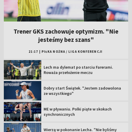
Trener GKS zachowuje optymizm. "Nie
jesteśmy bez szans"
21:17
|
PIŁKA NOŻNA
/
LIGA KONFERENCJI
Lech ma dylemat po starciu Farerami.
Roważa przełożenie meczu
Dobry start Świątek. "Jestem zadowolona
ze wszystkiego"
ME w pływaniu. Polki piąte w skokach
synchronicznych
Wierzą w pokonanie Lecha. "Nie byliśmy