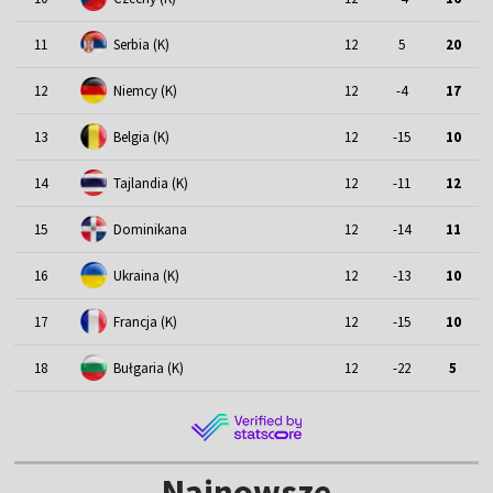
11
Serbia (K)
12
5
20
12
Niemcy (K)
12
-4
17
13
Belgia (K)
12
-15
10
14
Tajlandia (K)
12
-11
12
15
Dominikana
12
-14
11
16
Ukraina (K)
12
-13
10
17
Francja (K)
12
-15
10
18
Bułgaria (K)
12
-22
5
Najnowsze