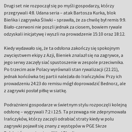
Drugi set nie rozpoczął się po myśli gospodarzy, którzy
przegrywali 4:8. Udana seria – atak Bartosza Kurka, blok
Bieńka i zagrywka Śliwki – sprawiła, że za chwilę był remis 9:9.
Biało-czerwoni nie poszli jednak za ciosem, bowiem rywale
odzyskali inicjatywę i wyszli na prowadzenie 15:10 oraz 18:12.
Kiedy wydawało się, że ta odsłona zakończy się spokojnym
zwycięstwem ekipy z Azji, Bieniek znalazł się na zagrywce, a
jego serwy zaczęły siać spustoszenie w zespole przeciwnika.
Po trzecim asie Polacy wyrównali stan rywalizacji (21:21),
jednak końcówka tej partii należała do Irańczyków. Przy ich
prowadzeniu 24:23 do remisu mógł doprowadzić Bednorz, ale
z zagrywki posłał piłkę w siatkę.
Podrażnieni gospodarze w świetnym stylu rozpoczęli kolejną
odsłonę – wygrywali 7:2 i 12:5. Ta przewaga nie zdeprymowała
Irańczyków, którzy zaczęli odrabiać straty kiedy w polu
zagrywki pojawił się znany z występów w PGE Skrze