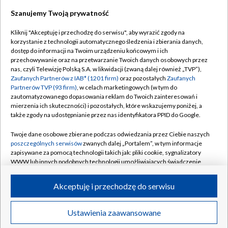
TVP
Szanujemy Twoją prywatność
Abonament TVP
Regulamin TVP
Kliknij "Akceptuję i przechodzę do serwisu", aby wyrazić zgody na
Polityka prywatności
Sklep TVP
korzystanie z technologii automatycznego śledzenia i zbierania danych,
dostęp do informacji na Twoim urządzeniu końcowym i ich
Biuro Reklamy
Moje zgody
przechowywanie oraz na przetwarzanie Twoich danych osobowych przez
nas, czyli Telewizję Polską S.A. w likwidacji (zwaną dalej również „TVP”),
Oferta Handlowa
Biuro reklamy
Zaufanych Partnerów z IAB* (1201 firm)
oraz pozostałych
Zaufanych
Partnerów TVP (93 firm)
, w celach marketingowych (w tym do
Telegazeta ogłoszenia
Kontakt
zautomatyzowanego dopasowania reklam do Twoich zainteresowań i
Emisja w TVP
mierzenia ich skuteczności) i pozostałych, które wskazujemy poniżej, a
także zgody na udostępnianie przez nas identyfikatora PPID do Google.
Kanały
Rada Programowa
Twoje dane osobowe zbierane podczas odwiedzania przez Ciebie naszych
Ogłoszenia przetargowe
poszczególnych serwisów
zwanych dalej „Portalem”, w tym informacje
©2026 Telewizja Polska Spółka Akcyjna w likwidacji
zapisywane za pomocą technologii takich jak: pliki cookie, sygnalizatory
Akademia Telewizyjna
WWW lub innych podobnych technologii umożliwiających świadczenie
Informacje o nadawcy
dopasowanych i bezpiecznych usług, personalizację treści oraz reklam,
udostępnianie funkcji mediów społecznościowych oraz analizowanie
Akceptuję i przechodzę do serwisu
Centrum informacji TVP
ruchu w Internecie.
System NOS
Twoje dane osobowe zbierane podczas odwiedzania przez Ciebie
Ustawienia zaawansowane
News
Transmisje
Wideo
Więcej
poszczególnych serwisów
na Portalu, takie jak adresy IP, identyfikatory
Zgłoś program (ROPAT)
Twoich urządzeń końcowych i identyfikatory plików cookie, informacje o