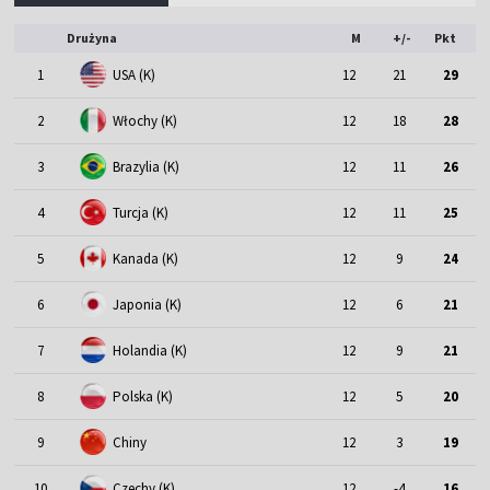
Drużyna
M
+/-
Pkt
1
USA (K)
12
21
29
2
Włochy (K)
12
18
28
3
Brazylia (K)
12
11
26
4
Turcja (K)
12
11
25
5
Kanada (K)
12
9
24
6
Japonia (K)
12
6
21
7
Holandia (K)
12
9
21
8
Polska (K)
12
5
20
9
Chiny
12
3
19
10
Czechy (K)
12
-4
16