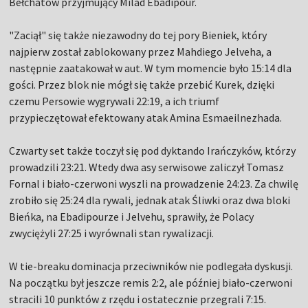
Bełchatów przyjmujący Milad Ebadipour.
"Zaciął" się także niezawodny do tej pory Bieniek, który
najpierw został zablokowany przez Mahdiego Jelveha, a
następnie zaatakował w aut. W tym momencie było 15:14 dla
gości. Przez blok nie mógł się także przebić Kurek, dzięki
czemu Persowie wygrywali 22:19, a ich triumf
przypieczętował efektowany atak Amina Esmaeilnezhada.
Czwarty set także toczył się pod dyktando Irańczyków, którzy
prowadzili 23:21. Wtedy dwa asy serwisowe zaliczył Tomasz
Fornal i biało-czerwoni wyszli na prowadzenie 24:23. Za chwilę
zrobiło się 25:24 dla rywali, jednak atak Śliwki oraz dwa bloki
Bieńka, na Ebadipourze i Jelvehu, sprawiły, że Polacy
zwyciężyli 27:25 i wyrównali stan rywalizacji.
W tie-breaku dominacja przeciwników nie podlegała dyskusji.
Na początku był jeszcze remis 2:2, ale później biało-czerwoni
stracili 10 punktów z rzędu i ostatecznie przegrali 7:15.