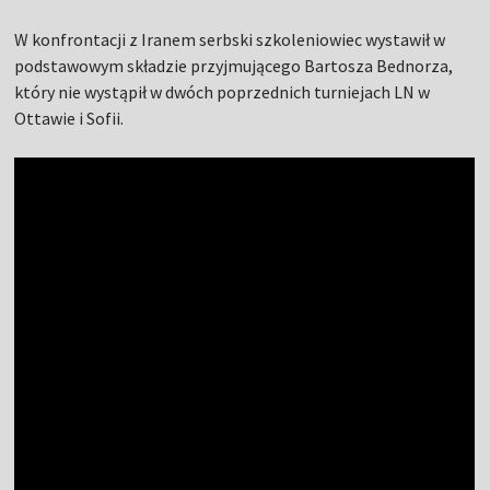
W konfrontacji z Iranem serbski szkoleniowiec wystawił w
podstawowym składzie przyjmującego Bartosza Bednorza,
który nie wystąpił w dwóch poprzednich turniejach LN w
Ottawie i Sofii.