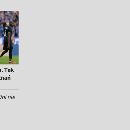
u. Tak
znań
ni nie