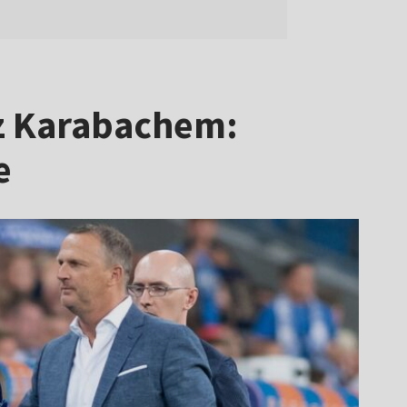
 z Karabachem:
e