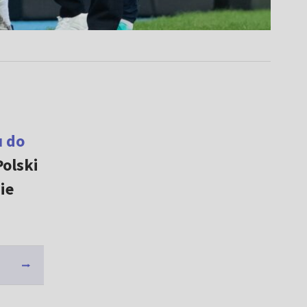
u do
Polski
ie