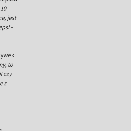
 10
e, jest
epsi
–
grywek
y, to
i czy
e z
m