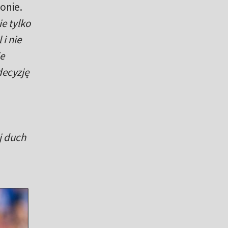
onie.
ie tylko
 i nie
ie
decyzję
j duch