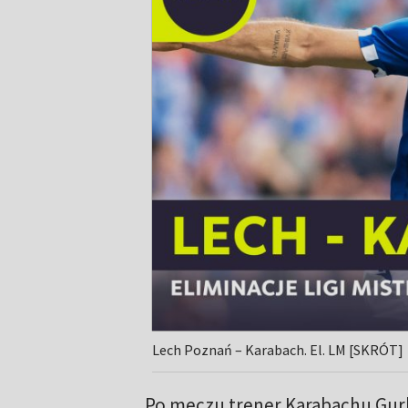
Lech Poznań – Karabach. El. LM [SKRÓT]
Po meczu trener Karabachu Gurb