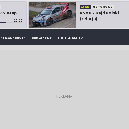
O
15:25
MOTOROWE
 5. etap
RSMP – Rajd Polski
(relacja)
15:15
ETRANSMISJE
MAGAZYNY
PROGRAM TV