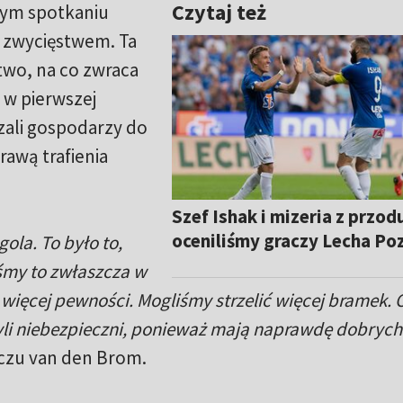
Czytaj też
nym spotkaniu
 zwycięstwem. Ta
two, na co zwraca
 w pierwszej
ali gospodarzy do
prawą trafienia
Szef Ishak i mizeria z przod
oceniliśmy graczy Lecha Po
ola. To było to,
śmy to zwłaszcza w
więcej pewności. Mogliśmy strzelić więcej bramek. O
 byli niebezpieczni, ponieważ mają naprawdę dobrych
czu van den Brom.