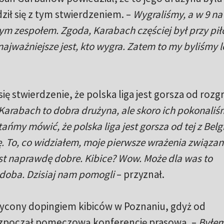
ził się z tym stwierdzeniem. –
Wygraliśmy, a w 9 na
m zespołem. Zgoda, Karabach częściej był przy piłc
ajważniejsze jest, kto wygra. Zatem to my byliśmy l
ę stwierdzenie, że polska liga jest gorsza od roz
Karabach to dobra drużyna, ale skoro ich pokonaliśm
ańmy mówić, że polska liga jest gorsza od tej z Belgi
ę. To, co widziałem, moje pierwsze wrażenia związan
st naprawdę dobre. Kibice? Wow. Może dla was to
odoba. Dzisiaj nam pomogli
– przyznał.
ycony dopingiem kibiców w Poznaniu, gdyż od
zpoczął pomeczową konferencję prasową. –
Byłe