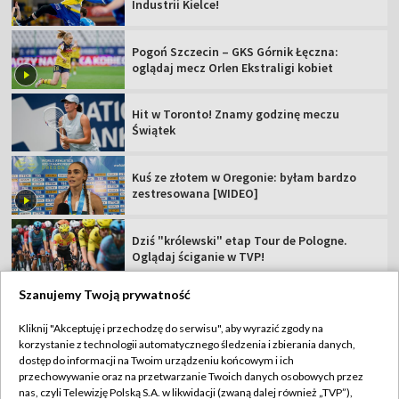
Industrii Kielce!
Pogoń Szczecin – GKS Górnik Łęczna:
oglądaj mecz Orlen Ekstraligi kobiet
Hit w Toronto! Znamy godzinę meczu
Świątek
Kuś ze złotem w Oregonie: byłam bardzo
zestresowana [WIDEO]
Dziś "królewski" etap Tour de Pologne.
Oglądaj ściganie w TVP!
Szanujemy Twoją prywatność
Kliknij "Akceptuję i przechodzę do serwisu", aby wyrazić zgody na
korzystanie z technologii automatycznego śledzenia i zbierania danych,
TVP
dostęp do informacji na Twoim urządzeniu końcowym i ich
przechowywanie oraz na przetwarzanie Twoich danych osobowych przez
Abonament TVP
Regulamin TVP
nas, czyli Telewizję Polską S.A. w likwidacji (zwaną dalej również „TVP”),