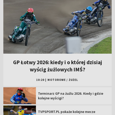
GP Łotwy 2026: kiedy i o której dzisiaj
wyścig żużlowych IMŚ?
10:20
|
MOTOROWE
/
ŻUŻEL
Terminarz GP na żużlu 2026. Kiedy i gdzie
kolejne wyścigi?
TVPSPORT.PL pokaże kolejne mecze