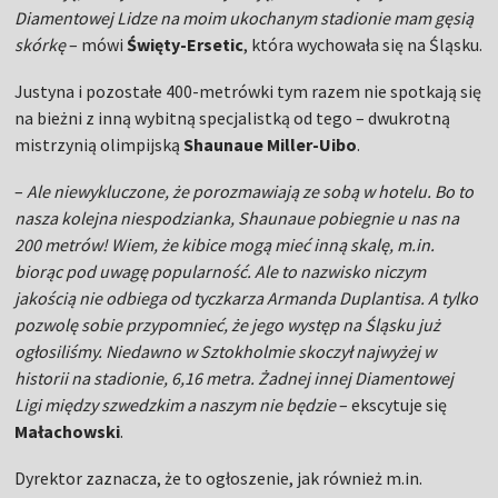
Diamentowej Lidze na moim ukochanym stadionie mam gęsią
skórkę
– mówi
Święty-Ersetic
, która wychowała się na Śląsku.
Justyna i pozostałe 400-metrówki tym razem nie spotkają się
na bieżni z inną wybitną specjalistką od tego – dwukrotną
mistrzynią olimpijską
Shaunaue Miller-Uibo
.
–
Ale niewykluczone, że porozmawiają ze sobą w hotelu. Bo to
nasza kolejna niespodzianka, Shaunaue pobiegnie u nas na
200 metrów! Wiem, że kibice mogą mieć inną skalę, m.in.
biorąc pod uwagę popularność. Ale to nazwisko niczym
jakością nie odbiega od tyczkarza Armanda Duplantisa. A tylko
pozwolę sobie przypomnieć, że jego występ na Śląsku już
ogłosiliśmy. Niedawno w Sztokholmie skoczył najwyżej w
historii na stadionie, 6,16 metra. Żadnej innej Diamentowej
Ligi między szwedzkim a naszym nie będzie
– ekscytuje się
Małachowski
.
Dyrektor zaznacza, że to ogłoszenie, jak również m.in.