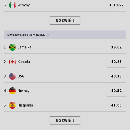
5
Włochy
3:10.52
ROZWIŃ
Sztafeta 4 x 100 m (MIKST)
1
Jamajka
39.62
2
Kanada
40.23
3
USA
40.33
4
Niemcy
40.52
5
Hiszpania
41.05
ROZWIŃ