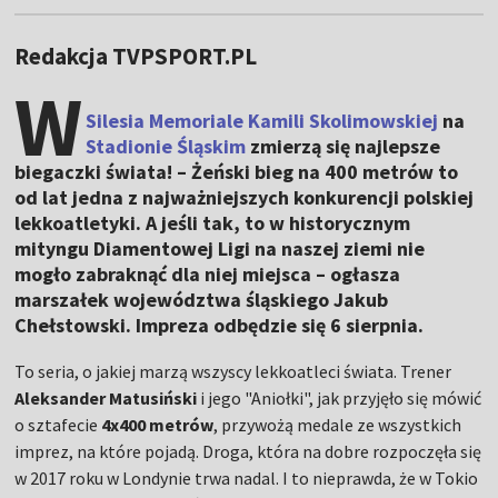
Redakcja TVPSPORT.PL
W
Silesia Memoriale Kamili Skolimowskiej
na
Stadionie Śląskim
zmierzą się najlepsze
biegaczki świata! – Żeński bieg na 400 metrów to
od lat jedna z najważniejszych konkurencji polskiej
lekkoatletyki. A jeśli tak, to w historycznym
mityngu Diamentowej Ligi na naszej ziemi nie
mogło zabraknąć dla niej miejsca – ogłasza
marszałek województwa śląskiego Jakub
Chełstowski. Impreza odbędzie się 6 sierpnia.
To seria, o jakiej marzą wszyscy lekkoatleci świata. Trener
Aleksander Matusiński
i jego "Aniołki", jak przyjęło się mówić
o sztafecie
4x400 metrów
, przywożą medale ze wszystkich
imprez, na które pojadą. Droga, która na dobre rozpoczęła się
w 2017 roku w Londynie trwa nadal. I to nieprawda, że w Tokio