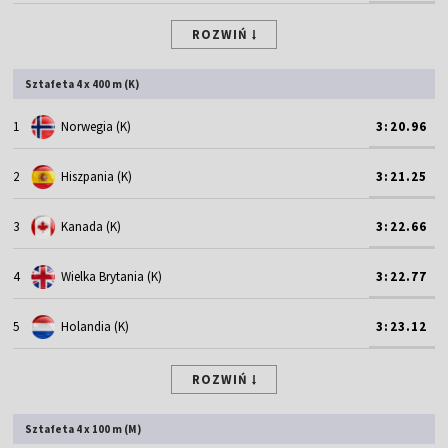
ROZWIŃ
Sztafeta 4 x 400 m (K)
1
Norwegia (K)
3:20.96
2
Hiszpania (K)
3:21.25
3
Kanada (K)
3:22.66
4
Wielka Brytania (K)
3:22.77
5
Holandia (K)
3:23.12
ROZWIŃ
Sztafeta 4 x 100 m (M)