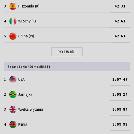
3
Hiszpania (K)
42.31
4
Włochy (K)
42.61
5
China (W)
42.61
ROZWIŃ
Sztafeta 4 x 400 m (MIKST)
1
USA
3:07.47
2
Jamajka
3:08.24
3
Wielka Brytania
3:09.84
4
Kenia
3:09.93