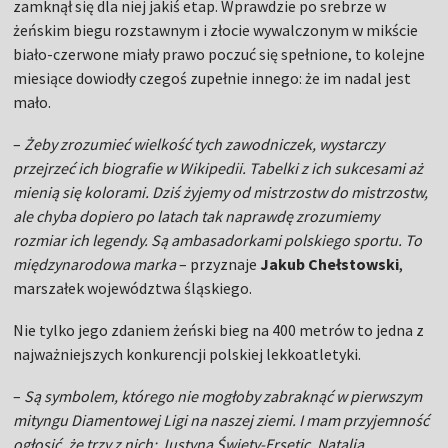
zamknął się dla niej jakiś etap. Wprawdzie po srebrze w
żeńskim biegu rozstawnym i złocie wywalczonym w mikście
biało-czerwone miały prawo poczuć się spełnione, to kolejne
miesiące dowiodły czegoś zupełnie innego: że im nadal jest
mało.
–
Żeby zrozumieć wielkość tych zawodniczek, wystarczy
przejrzeć ich biografie w Wikipedii. Tabelki z ich sukcesami aż
mienią się kolorami. Dziś żyjemy od mistrzostw do mistrzostw,
ale chyba dopiero po latach tak naprawdę zrozumiemy
rozmiar ich legendy. Są ambasadorkami polskiego sportu. To
międzynarodowa marka
– przyznaje
Jakub Chełstowski
,
marszałek województwa śląskiego.
Nie tylko jego zdaniem żeński bieg na 400 metrów to jedna z
najważniejszych konkurencji polskiej lekkoatletyki.
–
Są symbolem, którego nie mogłoby zabraknąć w pierwszym
mityngu Diamentowej Ligi na naszej ziemi. I mam przyjemność
ogłosić, że trzy z nich: Justyna Święty-Ersetic, Natalia