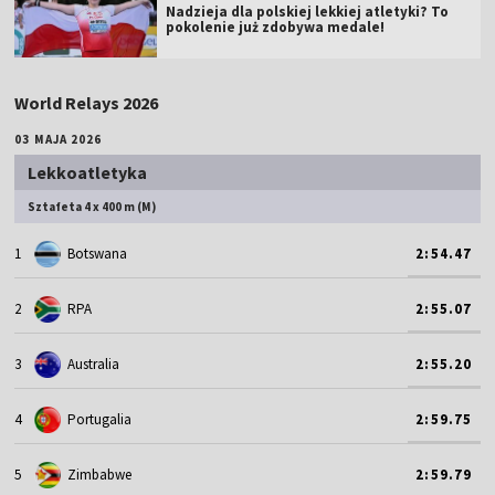
Nadzieja dla polskiej lekkiej atletyki? To
pokolenie już zdobywa medale!
World Relays 2026
03 MAJA 2026
Lekkoatletyka
Sztafeta 4 x 400 m (M)
1
Botswana
2:54.47
2
RPA
2:55.07
3
Australia
2:55.20
4
Portugalia
2:59.75
5
Zimbabwe
2:59.79