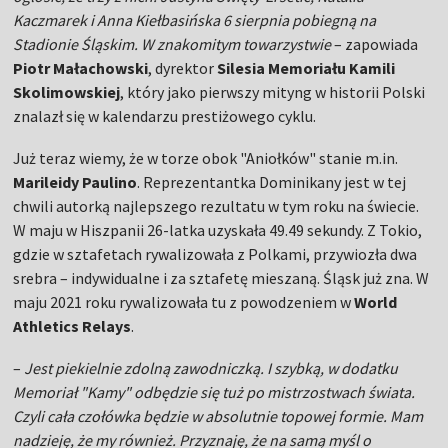
Kaczmarek i Anna Kiełbasińska 6 sierpnia pobiegną na
Stadionie Śląskim. W znakomitym towarzystwie
– zapowiada
Piotr Małachowski
, dyrektor
Silesia Memoriału Kamili
Skolimowskiej
, który jako pierwszy mityng w historii Polski
znalazł się w kalendarzu prestiżowego cyklu.
Już teraz wiemy, że w torze obok "Aniołków" stanie m.in.
Marileidy Paulino
. Reprezentantka Dominikany jest w tej
chwili autorką najlepszego rezultatu w tym roku na świecie.
W maju w Hiszpanii 26-latka uzyskała 49.49 sekundy. Z Tokio,
gdzie w sztafetach rywalizowała z Polkami, przywiozła dwa
srebra – indywidualne i za sztafetę mieszaną. Śląsk już zna. W
maju 2021 roku rywalizowała tu z powodzeniem w
World
Athletics Relays
.
–
Jest piekielnie zdolną zawodniczką. I szybką, w dodatku
Memoriał "Kamy" odbędzie się tuż po mistrzostwach świata.
Czyli cała czołówka będzie w absolutnie topowej formie. Mam
nadzieję, że my również. Przyznaję, że na samą myśl o