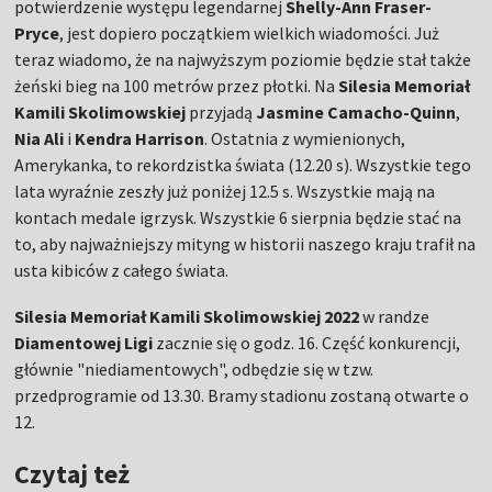
potwierdzenie występu legendarnej
Shelly-Ann Fraser-
Pryce
, jest dopiero początkiem wielkich wiadomości. Już
teraz wiadomo, że na najwyższym poziomie będzie stał także
żeński bieg na 100 metrów przez płotki. Na
Silesia Memoriał
Kamili Skolimowskiej
przyjadą
Jasmine Camacho-Quinn
,
Nia Ali
i
Kendra Harrison
. Ostatnia z wymienionych,
Amerykanka, to rekordzistka świata (12.20 s). Wszystkie tego
lata wyraźnie zeszły już poniżej 12.5 s. Wszystkie mają na
kontach medale igrzysk. Wszystkie 6 sierpnia będzie stać na
to, aby najważniejszy mityng w historii naszego kraju trafił na
usta kibiców z całego świata.
Silesia Memoriał Kamili Skolimowskiej 2022
w randze
Diamentowej Ligi
zacznie się o godz. 16. Część konkurencji,
głównie "niediamentowych", odbędzie się w tzw.
przedprogramie od 13.30. Bramy stadionu zostaną otwarte o
12.
Czytaj też