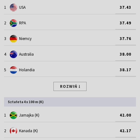
1
USA
37.43
2
RPA
37.49
3
Niemcy
37.76
4
Australia
38.00
5
Holandia
38.17
ROZWIŃ
Sztafeta 4 x 100 m (K)
1
Jamajka (K)
42.00
2
Kanada (K)
42.17