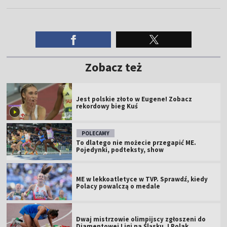
Zobacz też
Jest polskie złoto w Eugene! Zobacz
rekordowy bieg Kuś
POLECAMY
To dlatego nie możecie przegapić ME.
Pojedynki, podteksty, show
ME w lekkoatletyce w TVP. Sprawdź, kiedy
Polacy powalczą o medale
Dwaj mistrzowie olimpijscy zgłoszeni do
Diamentowej Ligi na Śląsku. I Polak