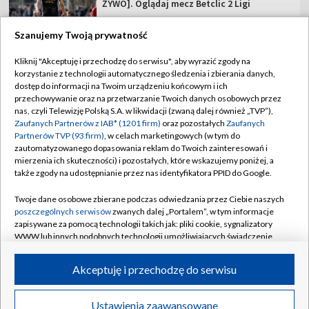
ŻYWO]. Oglądaj mecz Betclic 2 Ligi
Szanujemy Twoją prywatność
Kliknij "Akceptuję i przechodzę do serwisu", aby wyrazić zgody na
korzystanie z technologii automatycznego śledzenia i zbierania danych,
TVP
dostęp do informacji na Twoim urządzeniu końcowym i ich
Abonament TVP
Regulamin TVP
przechowywanie oraz na przetwarzanie Twoich danych osobowych przez
nas, czyli Telewizję Polską S.A. w likwidacji (zwaną dalej również „TVP”),
Polityka prywatności
Sklep TVP
Zaufanych Partnerów z IAB* (1201 firm)
oraz pozostałych
Zaufanych
Partnerów TVP (93 firm)
, w celach marketingowych (w tym do
Biuro Reklamy
Moje zgody
zautomatyzowanego dopasowania reklam do Twoich zainteresowań i
mierzenia ich skuteczności) i pozostałych, które wskazujemy poniżej, a
Oferta Handlowa
Biuro reklamy
także zgody na udostępnianie przez nas identyfikatora PPID do Google.
Telegazeta ogłoszenia
Kontakt
Twoje dane osobowe zbierane podczas odwiedzania przez Ciebie naszych
Emisja w TVP
poszczególnych serwisów
zwanych dalej „Portalem”, w tym informacje
zapisywane za pomocą technologii takich jak: pliki cookie, sygnalizatory
Kanały
Rada Programowa
WWW lub innych podobnych technologii umożliwiających świadczenie
dopasowanych i bezpiecznych usług, personalizację treści oraz reklam,
Ogłoszenia przetargowe
udostępnianie funkcji mediów społecznościowych oraz analizowanie
©2026 Telewizja Polska Spółka Akcyjna w likwidacji
Akceptuję i przechodzę do serwisu
ruchu w Internecie.
Akademia Telewizyjna
Informacje o nadawcy
Twoje dane osobowe zbierane podczas odwiedzania przez Ciebie
Ustawienia zaawansowane