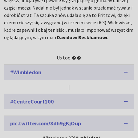
większą inicjatywę i pewnie wygrał piątego gema. W dalszej
części meczu Nadal nie był jednak w stanie przełamać rywala i
odrobić strat. Ta sztuka znów udała się za to Fritzowi, dzięki
czemu cieszył się z wygranej w trzecim secie (6:3). Widowisko,
które zapewnili obaj tenisiści, musiało imponować wszystkim
oglądającym, w tym m.in
Davidowi Beckhamowi
.
Us too ​��​
#Wimbledon
|
#CentreCourt100
pic.twitter.com/8dh9gKjOup