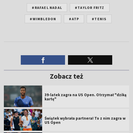
#RAFAEL NADAL
#TAYLOR FRITZ
#WIMBLEDON
#ATP
#TENIS
Zobacz też
39-latek zagra na US Open. Otrzymał "dziką
kartę"
Świątek wybrała partnera! To z nim zagra w
US Open