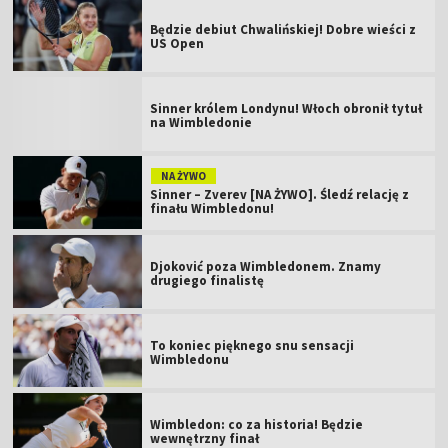
Będzie debiut Chwalińskiej! Dobre wieści z
US Open
Sinner królem Londynu! Włoch obronił tytuł
na Wimbledonie
NA ŻYWO
Sinner – Zverev [NA ŻYWO]. Śledź relację z
finału Wimbledonu!
Djoković poza Wimbledonem. Znamy
drugiego finalistę
To koniec pięknego snu sensacji
Wimbledonu
Wimbledon: co za historia! Będzie
wewnętrzny finał