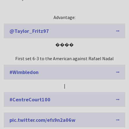
Advantage:
@Taylor_Fritz97
����
First set 6-3 to the American against Rafael Nadal
#Wimbledon
|
#CentreCourt100
pic.twitter.com/efs9n2a06w