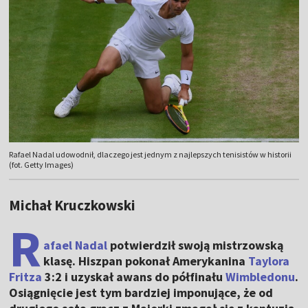
Rafael Nadal udowodnił, dlaczego jest jednym z najlepszych tenisistów w historii
(fot. Getty Images)
Michał Kruczkowski
R
afael Nadal
potwierdził swoją mistrzowską
klasę. Hiszpan pokonał Amerykanina
Taylora
Fritza
3:2 i uzyskał awans do półfinału
Wimbledonu
.
Osiągnięcie jest tym bardziej imponujące, że od