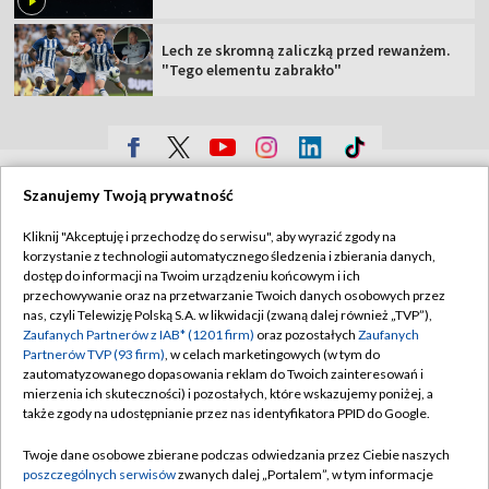
Lech ze skromną zaliczką przed rewanżem.
"Tego elementu zabrakło"
TVP
Szanujemy Twoją prywatność
Abonament TVP
Regulamin TVP
Kliknij "Akceptuję i przechodzę do serwisu", aby wyrazić zgody na
Polityka prywatności
Sklep TVP
korzystanie z technologii automatycznego śledzenia i zbierania danych,
dostęp do informacji na Twoim urządzeniu końcowym i ich
Biuro Reklamy
Moje zgody
przechowywanie oraz na przetwarzanie Twoich danych osobowych przez
nas, czyli Telewizję Polską S.A. w likwidacji (zwaną dalej również „TVP”),
Oferta Handlowa
Biuro reklamy
Zaufanych Partnerów z IAB* (1201 firm)
oraz pozostałych
Zaufanych
Partnerów TVP (93 firm)
, w celach marketingowych (w tym do
Telegazeta ogłoszenia
Kontakt
zautomatyzowanego dopasowania reklam do Twoich zainteresowań i
Emisja w TVP
mierzenia ich skuteczności) i pozostałych, które wskazujemy poniżej, a
także zgody na udostępnianie przez nas identyfikatora PPID do Google.
Kanały
Rada Programowa
Twoje dane osobowe zbierane podczas odwiedzania przez Ciebie naszych
Ogłoszenia przetargowe
poszczególnych serwisów
zwanych dalej „Portalem”, w tym informacje
©2026 Telewizja Polska Spółka Akcyjna w likwidacji