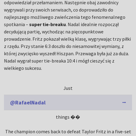
odpowiedział przełamaniem. Następnie obaj zawodnicy
wygrywali przy swoich serwisach, co doprowadziło do
najlepszego możliwego zwieńczenia tego fenomenalnego
spotkania –
super tie-breaku
. Nadal idealnie rozpoczął
decydującą partię, wychodząc na pięcopunktowe
prowadzenie. Fritz pokazał wielką klasę, wygrywając trzy piłki
z rzędu. Przy stanie 6:3 doszło do niesamowitej wymiany, z
której zwycięsko wyszedł Hiszpan. Przewaga była już za duża.
Nadal wygrał super tie-breaka 10:4 i mógł cieszyć się z
wielkiego sukcesu.
Just
@RafaelNadal
things ��
The champion comes back to defeat Taylor Fritz in a five-set