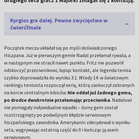
drugiego seta gracz z Majorki zmagał się z kontuzją.
Kyrgios gra dalej. Pewne zwycięstwo w
ćwierćfinale
Początek meczu układał się po myśli doświadczonego
Hiszpana. Już w pierwszym gemie Nadal przełamał rywala, a
w następnym nie stracił nawet punktu. Fritz nie pozwolił
odskoczyć przeciwnikowi, łapiąc kontakt, ale legenda tenisa
szybko doprowadziła do wyniku 3:1. Wtedy 14. w światowym
rankingu tenisista rozpoczął serię, którą zaskoczył zebranych
na korcie centralnym kibiców.
Nie oddał już żadnego gema,
po drodze dwukrotnie przełamując przeciwnika
. Nadalowi
nie pomagały indywidualne wpadki – ósmy gem został
rozstrzygnięty po podwójnym błędzie serwisowym
hiszpańskiego zawodnika. Amerykanin zdecydował o wyniku
seta, wygrywając ostatnią część do 0 i kończąc ją asem
serwisowym.