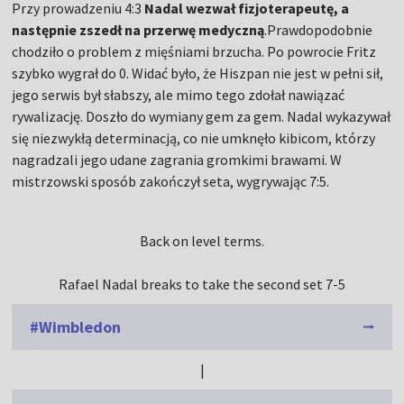
Przy prowadzeniu 4:3
Nadal wezwał fizjoterapeutę, a
następnie zszedł na przerwę medyczną
.Prawdopodobnie
chodziło o problem z mięśniami brzucha. Po powrocie Fritz
szybko wygrał do 0. Widać było, że Hiszpan nie jest w pełni sił,
jego serwis był słabszy, ale mimo tego zdołał nawiązać
rywalizację. Doszło do wymiany gem za gem. Nadal wykazywał
się niezwykłą determinacją, co nie umknęło kibicom, którzy
nagradzali jego udane zagrania gromkimi brawami. W
mistrzowski sposób zakończył seta, wygrywając 7:5.
Back on level terms.
Rafael Nadal breaks to take the second set 7-5
#Wimbledon
|