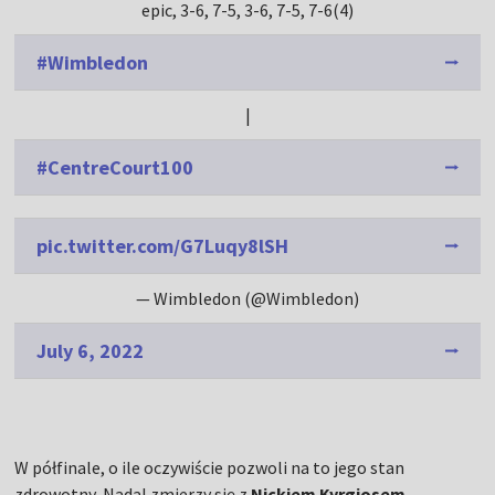
epic, 3-6, 7-5, 3-6, 7-5, 7-6(4)
#Wimbledon
|
#CentreCourt100
pic.twitter.com/G7Luqy8lSH
— Wimbledon (@Wimbledon)
July 6, 2022
W półfinale, o ile oczywiście pozwoli na to jego stan
zdrowotny, Nadal zmierzy się z
Nickiem Kyrgiosem
.