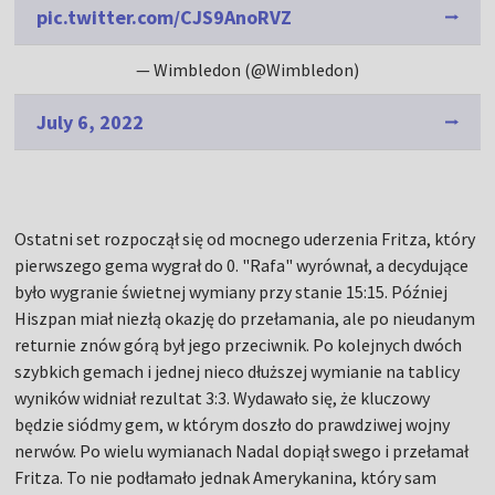
pic.twitter.com/CJS9AnoRVZ
— Wimbledon (@Wimbledon)
July 6, 2022
Ostatni set rozpoczął się od mocnego uderzenia Fritza, który
pierwszego gema wygrał do 0. "Rafa" wyrównał, a decydujące
było wygranie świetnej wymiany przy stanie 15:15. Później
Hiszpan miał niezłą okazję do przełamania, ale po nieudanym
returnie znów górą był jego przeciwnik. Po kolejnych dwóch
szybkich gemach i jednej nieco dłuższej wymianie na tablicy
wyników widniał rezultat 3:3. Wydawało się, że kluczowy
będzie siódmy gem, w którym doszło do prawdziwej wojny
nerwów. Po wielu wymianach Nadal dopiął swego i przełamał
Fritza. To nie podłamało jednak Amerykanina, który sam