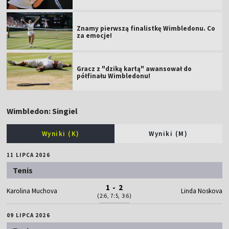
Znamy pierwszą finalistkę Wimbledonu. Co
za emocje!
Gracz z "dziką kartą" awansował do
półfinału Wimbledonu!
Wimbledon: Singiel
Wyniki (K)
Wyniki (M)
11 LIPCA 2026
Tenis
1 - 2
Karolina Muchova
Linda Noskova
(2:6, 7:5, 3:6)
09 LIPCA 2026