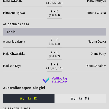
Elina Switolina
Marta Kostyuk
(3:6, 6:2, 2:6)
2 - 0
Mirra Andriejewa
Sorana Cirstea
(6:0, 6:3)
01 CZERWCA 2026
Tenis
2 - 0
Aryna Sabalenka
Naomi Osaka
(7:5, 6:3)
2 - 0
Maja Chwalińska
Diane Parry
(6:3, 6:2)
1 - 2
Madison Keys
Diana Shnaider
(3:6, 6:3, 0:6)
Australian Open: Singiel
Wyniki (K)
Wyniki (M)
31 STYCZNIA 2026