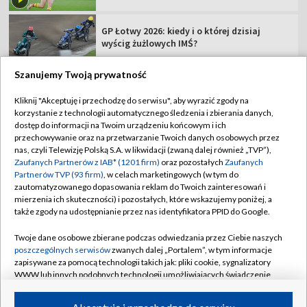
GP Łotwy 2026: kiedy i o której dzisiaj
wyścig żużlowych IMŚ?
Szanujemy Twoją prywatność
Kliknij "Akceptuję i przechodzę do serwisu", aby wyrazić zgody na
korzystanie z technologii automatycznego śledzenia i zbierania danych,
TVP
dostęp do informacji na Twoim urządzeniu końcowym i ich
Abonament TVP
Regulamin TVP
przechowywanie oraz na przetwarzanie Twoich danych osobowych przez
nas, czyli Telewizję Polską S.A. w likwidacji (zwaną dalej również „TVP”),
Polityka prywatności
Sklep TVP
Zaufanych Partnerów z IAB* (1201 firm)
oraz pozostałych
Zaufanych
Partnerów TVP (93 firm)
, w celach marketingowych (w tym do
Biuro Reklamy
Moje zgody
zautomatyzowanego dopasowania reklam do Twoich zainteresowań i
mierzenia ich skuteczności) i pozostałych, które wskazujemy poniżej, a
Oferta Handlowa
Biuro reklamy
także zgody na udostępnianie przez nas identyfikatora PPID do Google.
Telegazeta ogłoszenia
Kontakt
Twoje dane osobowe zbierane podczas odwiedzania przez Ciebie naszych
Emisja w TVP
poszczególnych serwisów
zwanych dalej „Portalem”, w tym informacje
zapisywane za pomocą technologii takich jak: pliki cookie, sygnalizatory
Kanały
Rada Programowa
WWW lub innych podobnych technologii umożliwiających świadczenie
dopasowanych i bezpiecznych usług, personalizację treści oraz reklam,
Ogłoszenia przetargowe
udostępnianie funkcji mediów społecznościowych oraz analizowanie
©2026 Telewizja Polska Spółka Akcyjna w likwidacji