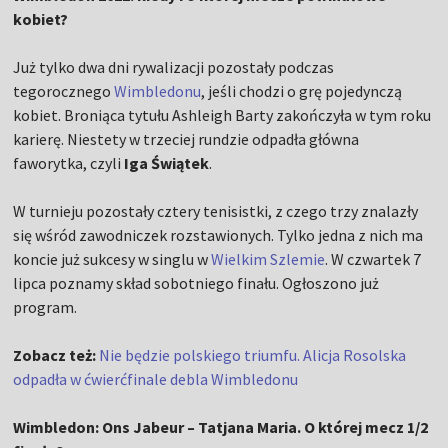
kobiet?
Już tylko dwa dni rywalizacji pozostały podczas
tegorocznego
Wimbledonu
, jeśli chodzi o grę pojedynczą
kobiet. Broniąca tytułu Ashleigh Barty zakończyła w tym roku
karierę. Niestety w trzeciej rundzie odpadła główna
faworytka, czyli
Iga Świątek
.
W turnieju pozostały cztery tenisistki, z czego trzy znalazły
się wśród zawodniczek rozstawionych. Tylko jedna z nich ma
koncie już sukcesy w singlu w
Wielkim Szlemie
. W czwartek 7
lipca poznamy skład sobotniego finału. Ogłoszono już
program.
Zobacz też:
Nie będzie polskiego triumfu. Alicja Rosolska
odpadła w ćwierćfinale debla Wimbledonu
Wimbledon: Ons Jabeur – Tatjana Maria. O której mecz 1/2