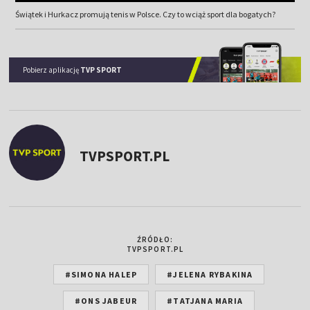
Świątek i Hurkacz promują tenis w Polsce. Czy to wciąż sport dla bogatych?
Pobierz aplikację
TVP SPORT
TVPSPORT.PL
ŹRÓDŁO:
TVPSPORT.PL
#SIMONA HALEP
#JELENA RYBAKINA
#ONS JABEUR
#TATJANA MARIA