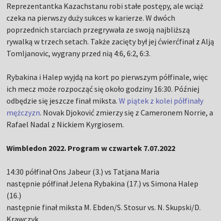
Reprezentantka Kazachstanu robi stałe postępy, ale wciąż
czeka na pierwszy duży sukces w karierze. W dwóch
poprzednich starciach przegrywała ze swoją najbliższą
rywalką w trzech setach. Także zacięty był jej ćwierćfinał z Alją
Tomljanovic, wygrany przed nią 4:6, 6:2, 6:3.
Rybakina i Halep wyjdą na kort po pierwszym półfinale, więc
ich mecz może rozpocząć się około godziny 16:30. Później
odbędzie się jeszcze finał miksta.
W piątek z kolei półfinały
mężczyzn
. Novak Djoković zmierzy się z Cameronem Norrie, a
Rafael Nadal z Nickiem Kyrgiosem.
Wimbledon 2022. Program w czwartek 7.07.2022
14:30 półfinał Ons Jabeur (3.) vs Tatjana Maria
następnie półfinał Jelena Rybakina (17.) vs Simona Halep
(16.)
następnie finał miksta M. Ebden/S. Stosur vs. N. Skupski/D.
Krawczyk