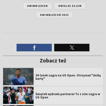
#WIMBLEDON
#WIELKI SZLEM
#WIMBLEDON 2022
Zobacz też
39-latek zagra na US Open. Otrzymał "dziką
kartę"
Świątek wybrała partnera! To z nim zagra w
US Open