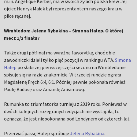
m.in. Angelique Kerber, ma w swoich żyłach polską krew. Jej
ojciec Henryk Małek był reprezentantem naszego kraju w
piłce ręcznej.
Wimbledon: Jelena Rybakina – Simona Halep. O której
mecz 1/2 finału?
Także drugi półfinał ma wyraźną faworytkę, choć obie
zawodniczki dzieli tylko pięć pozycji w rankingu WTA.
Simona
Halep
po słabszej pierwszej części sezonu na Wimbledonie
spisuje się na razie znakomicie. W trzeciej rundzie ograła
Magdalenę Fręch 6:4, 6:1. Później pewnie pokonała również
Paulę Badosę oraz Amandę Anisimową.
Rumunka to triumfatorka turnieju z 2019 roku. Ponieważ w
dwóch kolejnych rozegranych edycjach nie wystąpiła, to
oznacza, że jest niepokonana pod Londynem od czterech lat.
Przerwać passę Halep spróbuje
Jelena Rybakina
.