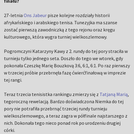
finału?
27-letnia
Ons Jabeur
pisze kolejne rozdziały historii
afrykańskiego i arabskiego tenisa. Tunezyjka ma szanse
zostać pierwszą zawodniczką z tego rejonu oraz kręgu
kulturowego, która wygra turniej wielkoszlemowy.
Pogromczyni Katarzyny Kawy z 2. rundy do tej pory straciła w
turnieju tylko jednego seta. Doszło do tego we wtorek, gdy
pokonała Czeszkę Marię Bouzkovą 3:6, 6:1, 6:1. Po raz pierwszy
w trzeciej próbie przebrnęła fazę ćwierćfinałową w imprezie
tej rangi.
Teraz trzecia tenisistka rankingu zmierzy się z
Tatjaną Marią
,
tegoroczną rewelacją. Bardzo doświadczona Niemka do tej
pory nie potrafiła przebrnąć trzeciej rundy turnieju
wielkoszlemowego, a teraz zagra w półfinale najstarszego z
nich. Dokonała tego nieco ponad rok po urodzeniu drugiej
córki.