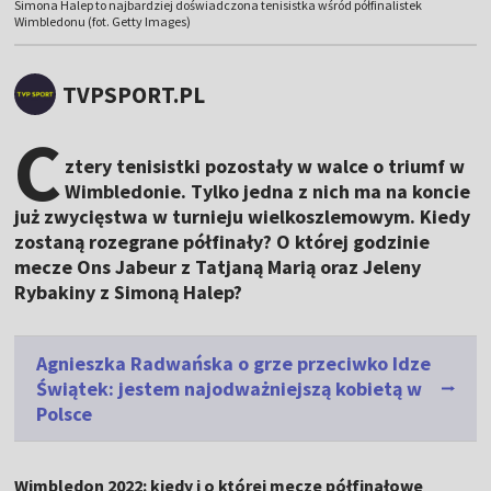
Simona Halep to najbardziej doświadczona tenisistka wśród półfinalistek
Wimbledonu (fot. Getty Images)
TVPSPORT.PL
C
ztery tenisistki pozostały w walce o triumf w
Wimbledonie. Tylko jedna z nich ma na koncie
już zwycięstwa w turnieju wielkoszlemowym. Kiedy
zostaną rozegrane półfinały? O której godzinie
mecze Ons Jabeur z Tatjaną Marią oraz Jeleny
Rybakiny z Simoną Halep?
Agnieszka Radwańska o grze przeciwko Idze
Świątek: jestem najodważniejszą kobietą w
Polsce
Wimbledon 2022: kiedy i o której mecze półfinałowe