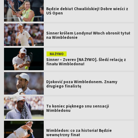
Będzie debiut Chwalińskiej! Dobre wieści z
US Open
Sinner królem Londynu! Włoch obronił tytuł
na Wimbledonie
NA ŻYWO
Sinner – Zverev [NA ŻYWO]. Śledź relację z
finału Wimbledonu!
Djoković poza Wimbledonem. Znamy
drugiego finalistę
To koniec pięknego snu sensacji
Wimbledonu
Wimbledon: co za historia! Będzie
wewnętrzny finał