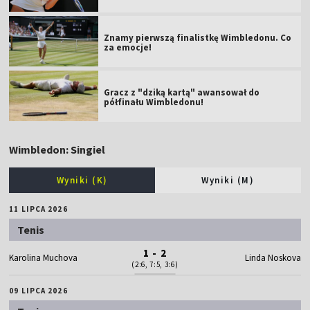
Znamy pierwszą finalistkę Wimbledonu. Co
za emocje!
Gracz z "dziką kartą" awansował do
półfinału Wimbledonu!
Wimbledon: Singiel
Wyniki (K)
Wyniki (M)
11 LIPCA 2026
Tenis
1 - 2
Karolina Muchova
Linda Noskova
(2:6, 7:5, 3:6)
09 LIPCA 2026