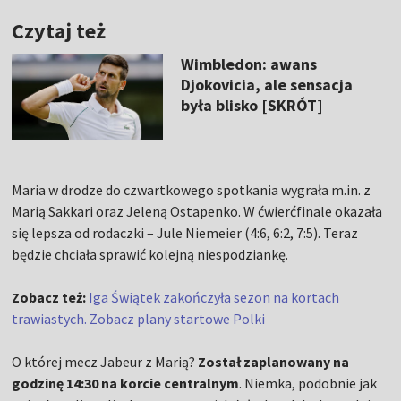
Czytaj też
Wimbledon: awans
Djokovicia, ale sensacja
była blisko [SKRÓT]
Maria w drodze do czwartkowego spotkania wygrała m.in. z
Marią Sakkari oraz Jeleną Ostapenko. W ćwierćfinale okazała
się lepsza od rodaczki – Jule Niemeier (4:6, 6:2, 7:5). Teraz
będzie chciała sprawić kolejną niespodziankę.
Zobacz też:
Iga Świątek zakończyła sezon na kortach
trawiastych. Zobacz plany startowe Polki
O której mecz Jabeur z Marią?
Został zaplanowany na
godzinę 14:30 na korcie centralnym
. Niemka, podobnie jak