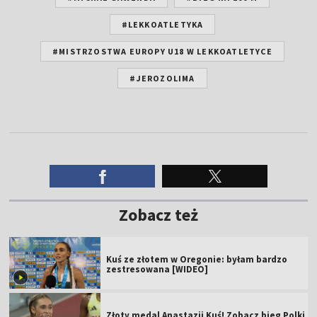
#LEKKOATLETYKA
#MISTRZOSTWA EUROPY U18 W LEKKOATLETYCE
#JEROZOLIMA
Zobacz też
Kuś ze złotem w Oregonie: byłam bardzo
zestresowana [WIDEO]
Złoty medal Anastazji Kuś! Zobacz bieg Polki