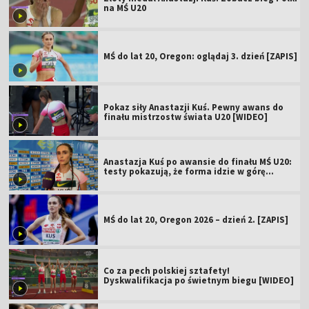
na MŚ U20
MŚ do lat 20, Oregon: oglądaj 3. dzień [ZAPIS]
Pokaz siły Anastazji Kuś. Pewny awans do
finału mistrzostw świata U20 [WIDEO]
Anastazja Kuś po awansie do finału MŚ U20:
testy pokazują, że forma idzie w górę
[WIDEO]
MŚ do lat 20, Oregon 2026 – dzień 2. [ZAPIS]
Co za pech polskiej sztafety!
Dyskwalifikacja po świetnym biegu [WIDEO]