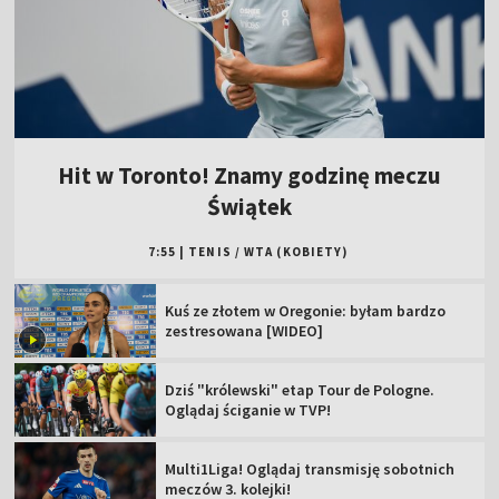
Hit w Toronto! Znamy godzinę meczu
Świątek
7:55
|
TENIS
/
WTA (KOBIETY)
Kuś ze złotem w Oregonie: byłam bardzo
zestresowana [WIDEO]
Dziś "królewski" etap Tour de Pologne.
Oglądaj ściganie w TVP!
Multi1Liga! Oglądaj transmisję sobotnich
meczów 3. kolejki!