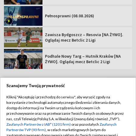
Pełnosprawni (08.08.2026)
Zawisza Bydgoszcz – Resovia [NA ŻYWO].
Oglądaj mecz Betclic 2 Ligi
Podhale Nowy Targ – Hutnik Kraków [NA
ŻYWO]. Oglądaj mecz Betclic 2 Ligi
Szanujemy Twoją prywatność
TVP
Kliknij "Akceptuję i przechodzę do serwisu", aby wyrazić zgody na
korzystanie z technologii automatycznego śledzenia i zbierania danych,
Abonament TVP
Regulamin TVP
dostęp do informacji na Twoim urządzeniu końcowym i ich
Polityka prywatności
Sklep TVP
przechowywanie oraz na przetwarzanie Twoich danych osobowych przez
nas, czyli Telewizję Polską S.A. w likwidacji (zwaną dalej również „TVP”),
Biuro Reklamy
Moje zgody
Zaufanych Partnerów z IAB* (1201 firm)
oraz pozostałych
Zaufanych
Partnerów TVP (93 firm)
, w celach marketingowych (w tym do
Oferta Handlowa
Biuro reklamy
zautomatyzowanego dopasowania reklam do Twoich zainteresowań i