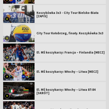
Koszykówka 3x3 - City Tour Bielsko-Biała
[ZAPIS]
City Tour Kołobrzeg, finały. Koszykówka 3x3
El. MŚ koszykarzy: Francja – Finlandia [MECZ]
El. MŚ koszykarzy: Włochy – Litwa [MECZ]
El. MŚ koszykarzy: Włochy – Litwa 87:84
[SKRÓT]