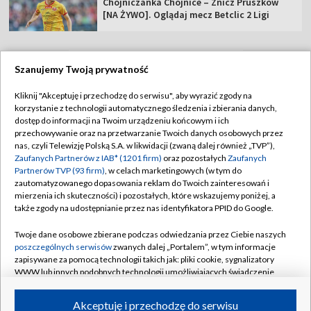
Chojniczanka Chojnice – Znicz Pruszków
[NA ŻYWO]. Oglądaj mecz Betclic 2 Ligi
Szanujemy Twoją prywatność
TVP
Kliknij "Akceptuję i przechodzę do serwisu", aby wyrazić zgody na
korzystanie z technologii automatycznego śledzenia i zbierania danych,
Abonament TVP
Regulamin TVP
dostęp do informacji na Twoim urządzeniu końcowym i ich
Polityka prywatności
Sklep TVP
przechowywanie oraz na przetwarzanie Twoich danych osobowych przez
nas, czyli Telewizję Polską S.A. w likwidacji (zwaną dalej również „TVP”),
Biuro Reklamy
Moje zgody
Zaufanych Partnerów z IAB* (1201 firm)
oraz pozostałych
Zaufanych
Partnerów TVP (93 firm)
, w celach marketingowych (w tym do
Oferta Handlowa
Biuro reklamy
zautomatyzowanego dopasowania reklam do Twoich zainteresowań i
mierzenia ich skuteczności) i pozostałych, które wskazujemy poniżej, a
Telegazeta ogłoszenia
Kontakt
także zgody na udostępnianie przez nas identyfikatora PPID do Google.
Emisja w TVP
Twoje dane osobowe zbierane podczas odwiedzania przez Ciebie naszych
Kanały
Rada Programowa
poszczególnych serwisów
zwanych dalej „Portalem”, w tym informacje
zapisywane za pomocą technologii takich jak: pliki cookie, sygnalizatory
Ogłoszenia przetargowe
WWW lub innych podobnych technologii umożliwiających świadczenie
©2026 Telewizja Polska Spółka Akcyjna w likwidacji
dopasowanych i bezpiecznych usług, personalizację treści oraz reklam,
Akademia Telewizyjna
udostępnianie funkcji mediów społecznościowych oraz analizowanie
Akceptuję i przechodzę do serwisu
Informacje o nadawcy
ruchu w Internecie.