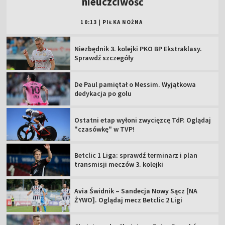
nieuczciwość
10:13
|
PIŁKA NOŻNA
Niezbędnik 3. kolejki PKO BP Ekstraklasy.
Sprawdź szczegóły
De Paul pamiętał o Messim. Wyjątkowa
dedykacja po golu
Ostatni etap wyłoni zwycięzcę TdP. Oglądaj
"czasówkę" w TVP!
Betclic 1 Liga: sprawdź terminarz i plan
transmisji meczów 3. kolejki
Avia Świdnik – Sandecja Nowy Sącz [NA
ŻYWO]. Oglądaj mecz Betclic 2 Ligi