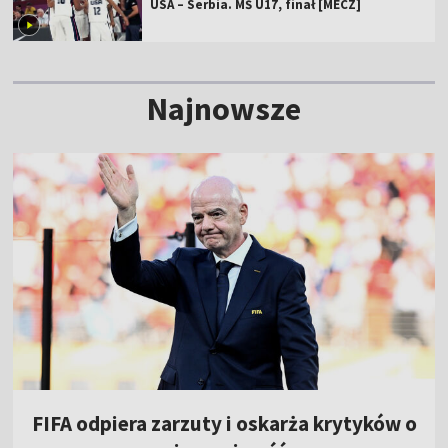
USA – Serbia. MŚ U17, finał [MECZ]
Najnowsze
FIFA odpiera zarzuty i oskarża krytyków o