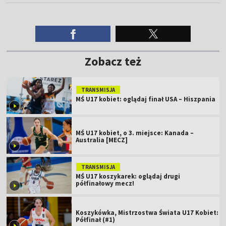
Zobacz też
TRANSMISJA
MŚ U17 kobiet: oglądaj finał USA – Hiszpania
MŚ U17 kobiet, o 3. miejsce: Kanada –
Australia [MECZ]
TRANSMISJA
MŚ U17 koszykarek: oglądaj drugi
półfinałowy mecz!
Koszykówka, Mistrzostwa Świata U17 Kobiet:
Półfinał (#1)