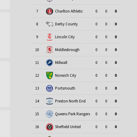
7
Charlton Athletic
0
0
0
8
Derby County
0
0
0
9
Lincoln City
0
0
0
10
Middlesbrough
0
0
0
11
Millwall
0
0
0
12
Norwich City
0
0
0
13
Portsmouth
0
0
0
14
Preston North End
0
0
0
15
Queens Park Rangers
0
0
0
16
Sheffield United
0
0
0