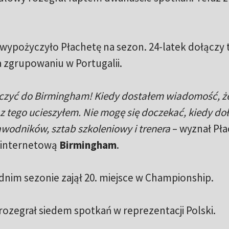
ypożyczyło Płachetę na sezon. 24-latek dołączy 
a zgrupowaniu w Portugalii.
ączyć do Birmingham! Kiedy dostałem wiadomość, ż
ię z tego ucieszyłem. Nie mogę się doczekać, kiedy do
wodników, sztab szkoleniowy i trenera
– wyznał Pła
ę internetową
Birmingham
.
nim sezonie zajął 20. miejsce w Championship.
rozegrał siedem spotkań w reprezentacji Polski.