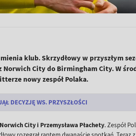
mienia klub. Skrzydłowy w przyszłym sez
 Norwich City do Birmingham City. W śro
tterze nowy zespół Polaka.
JĄŁ DECYZJĘ WS. PRZYSZŁOŚCI
Norwich City i Przemysława Płachety
. Zespół Po
ydłowy rozegrał raptem dwanaście spotkań. Teraz 