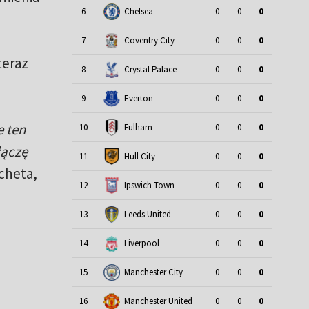
6
Chelsea
0
0
0
7
Coventry City
0
0
0
teraz
8
Crystal Palace
0
0
0
9
Everton
0
0
0
e ten
10
Fulham
0
0
0
łączę
11
Hull City
0
0
0
cheta,
12
Ipswich Town
0
0
0
13
Leeds United
0
0
0
14
Liverpool
0
0
0
15
Manchester City
0
0
0
16
Manchester United
0
0
0