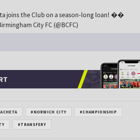
a joins the Club on a season-long loan! ��
Birmingham City FC (@BCFC)
RT
ŁACHETA
#NORWICH CITY
#CHAMPIONSHIP
TY
#TRANSFERY