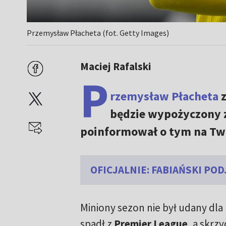
Przemysław Płacheta (fot. Getty Images)
Maciej Rafalski
P
rzemysław Płacheta
z
będzie wypożyczony z
poinformował o tym na Twi
OFICJALNIE: FABIAŃSKI POD
Miniony sezon nie był udany dla
spadł z
Premier League
, a skrz