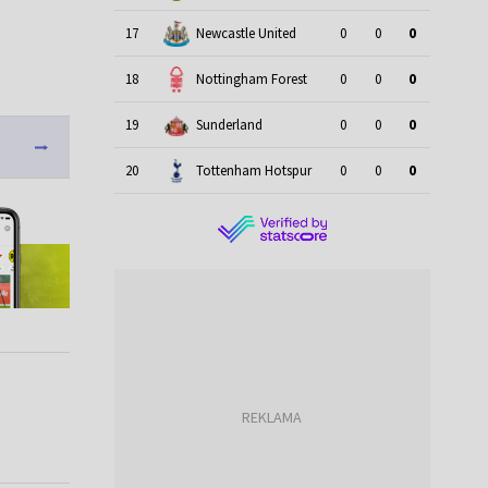
17
Newcastle United
0
0
0
18
Nottingham Forest
0
0
0
19
Sunderland
0
0
0
20
Tottenham Hotspur
0
0
0