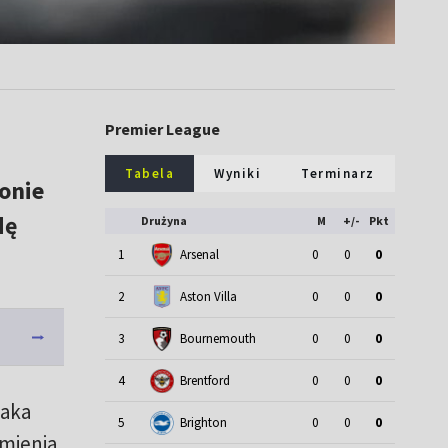
Premier League
Tabela
Wyniki
Terminarz
onie
dę
Drużyna
M
+/-
Pkt
1
Arsenal
0
0
0
2
Aston Villa
0
0
0
3
Bournemouth
0
0
0
4
Brentford
0
0
0
laka
5
Brighton
0
0
0
zmienia