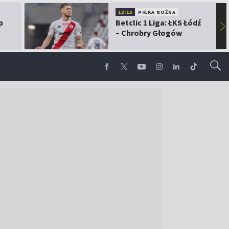
12:15
PIŁKA NOŻNA
p
Betclic 1 Liga: ŁKS Łódź
▶
– Chrobry Głogów