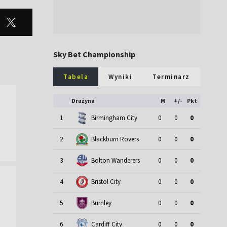
Sky Bet Championship
Tabela
Wyniki
Terminarz
Drużyna
M
+/-
Pkt
1
Birmingham City
0
0
0
2
Blackburn Rovers
0
0
0
3
Bolton Wanderers
0
0
0
4
Bristol City
0
0
0
5
Burnley
0
0
0
6
Cardiff City
0
0
0