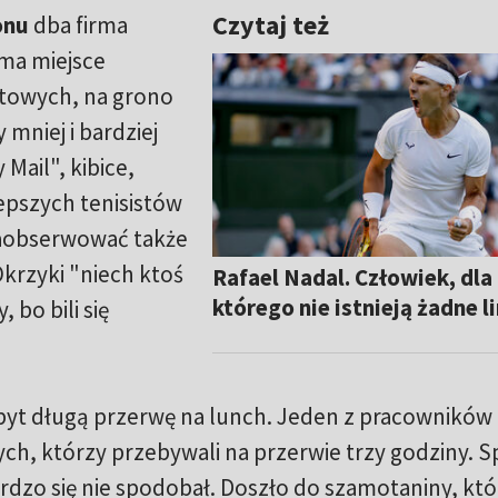
Czytaj też
onu
dba firma
 ma miejsce
rtowych, na grono
 mniej i bardziej
Mail", kibice,
lepszych tenisistów
zaobserwować także
Okrzyki "niech ktoś
Rafael Nadal. Człowiek, dla
którego nie istnieją żadne l
 bo bili się
byt długą przerwę na lunch. Jeden z pracowników 
ch, którzy przebywali na przerwie trzy godziny. 
rdzo się nie spodobał. Doszło do szamotaniny, któ