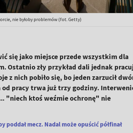
orcie, nie byłoby problemów (fot. Getty)
ić się jako miejsce przede wszystkim dla
. Ostatnio zły przykład dali jednak pracu
oje z nich pobiło się, bo jeden zarzucił dw
 od pracy trwa już trzy godziny. Interwen
... "niech ktoś weźmie ochronę" nie
by poddał mecz. Nadal może opuścić półfinał