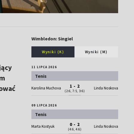
Wimbledon: Singiel
Wyniki (K)
Wyniki (M)
jący
11 LIPCA 2026
Tenis
óm
1 - 2
iować
Karolina Muchova
Linda Noskova
(2:6, 7:5, 3:6)
09 LIPCA 2026
Tenis
0 - 2
Marta Kostyuk
Linda Noskova
(4:6, 4:6)