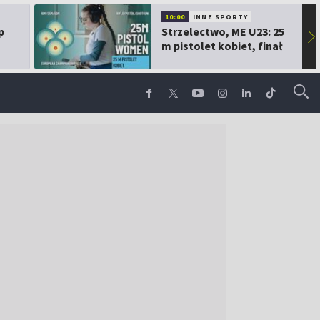
10:00
INNE SPORTY
p
Strzelectwo, ME U23: 25
▶
m pistolet kobiet, finał