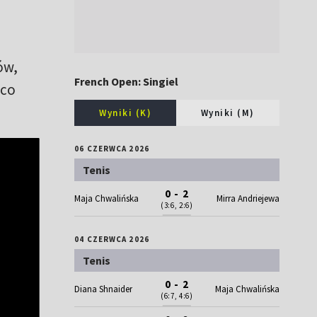
ów,
French Open: Singiel
 co
Wyniki (K)
Wyniki (M)
06 CZERWCA 2026
Tenis
0 - 2
Maja Chwalińska
Mirra Andriejewa
(3:6, 2:6)
04 CZERWCA 2026
Tenis
0 - 2
Diana Shnaider
Maja Chwalińska
(6:7, 4:6)