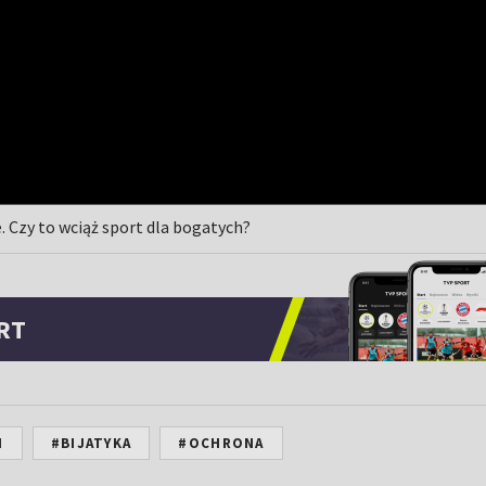
. Czy to wciąż sport dla bogatych?
RT
N
#BIJATYKA
#OCHRONA