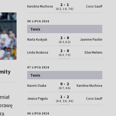
2 - 1
Karolina Muchova
Coco Gauff
(6:2, 1:6, 7:6)
08 LIPCA 2026
Tenis
2 - 0
Marta Kostyuk
Jasmine Paolini
(6:3, 6:2)
2 - 0
Linda Noskova
Elise Mertens
(6:3, 7:5)
07 LIPCA 2026
imity
Tenis
0 - 2
Naomi Osaka
Karolina Muchova
(6:7, 4:6)
miał
1 - 2
Jessica Pegula
Coco Gauff
(6:4, 3:6, 3:6)
Sprawę
ra
06 LIPCA 2026