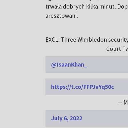
trwała dobrych kilka minut. Dopie
aresztowani.
EXCL: Three Wimbledon security 
Court Tw
@IsaanKhan_
https://t.co/FFPJvYq50c
— M
July 6, 2022