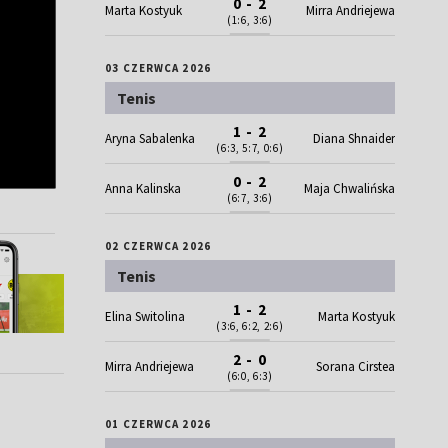
0 - 2
Marta Kostyuk
Mirra Andriejewa
(1:6, 3:6)
03 CZERWCA 2026
Tenis
1 - 2
Aryna Sabalenka
Diana Shnaider
(6:3, 5:7, 0:6)
0 - 2
Anna Kalinska
Maja Chwalińska
(6:7, 3:6)
02 CZERWCA 2026
Tenis
1 - 2
Elina Switolina
Marta Kostyuk
(3:6, 6:2, 2:6)
2 - 0
Mirra Andriejewa
Sorana Cirstea
(6:0, 6:3)
01 CZERWCA 2026