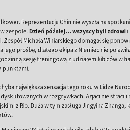
kower. Reprezentacja Chin nie wyszła na spotkani
 w zespole.
Dzień później… wszyscy byli zdrowi
i
i. Zespół Michała Winiarskiego domagał się ponow
a jego prośbę, dlatego ekipa z Niemiec nie pojawiła
 godzinną sesję treningową z udziałem kibiców w hal
a punktami.
 chyba największa sensacja tego roku w Lidze Narod
j dyskutowanych w rozgrywkach. Azjaci nie stracili
ijskimi z Rio. Duża w tym zasługa Jingyina Zhanga, 
któw.
 Ma niecałe 23 lata i przed chwilą zdobył 25 punkt