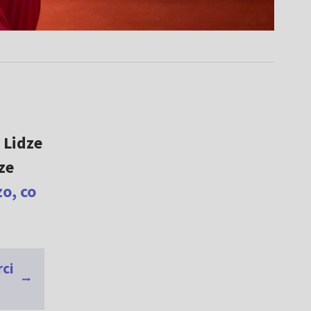
 Lidze
ze
zo, co
rci