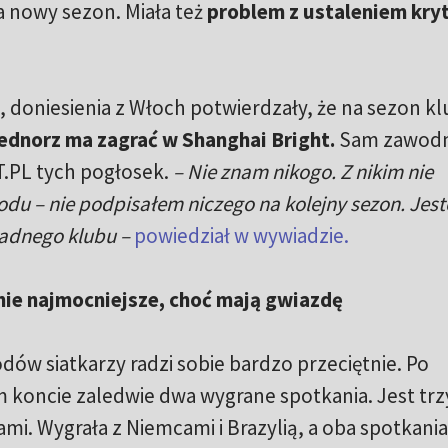
a nowy sezon. Miała też
problem z ustaleniem kry
 doniesienia z Włoch potwierdzały, że na sezon k
ednorz ma zagrać w Shanghai Bright.
Sam zawodn
.PL tych pogłosek.
– Nie znam nikogo. Z nikim nie
du – nie podpisałem niczego na kolejny sezon. Jes
adnego klubu –
powiedział w wywiadzie.
nie najmocniejsze, choć mają gwiazdę
dów siatkarzy radzi sobie bardzo przeciętnie. Po
 koncie zaledwie dwa wygrane spotkania. Jest trz
ami. Wygrała z Niemcami i Brazylią, a oba spotkania