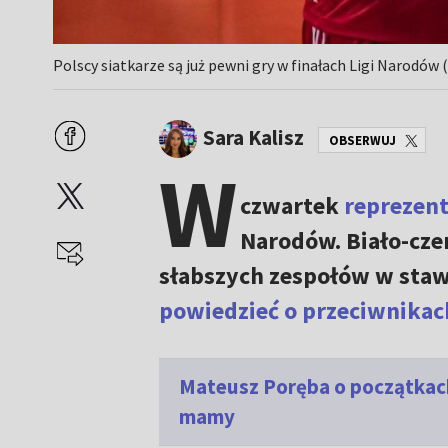
Polscy siatkarze są już pewni gry w finałach Ligi Narodów (
Sara Kalisz
OBSERWUJ
W
czwartek
reprezent
Narodów. Biało-czer
słabszych zespołów w sta
powiedzieć o przeciwnikac
Mateusz Poręba o początkach 
mamy