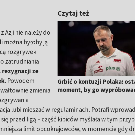
Czytaj też
z Azji nie należy do
li można byłoby ją
cą rozgrywek
do zatrudniania
…
rezygnacji ze
ek.
Powodem
Grbić o kontuzji Polaka: ost
moment, by go wypróbowa
gwałtownie zmienia
rozgrywania
acja lubi mieszać w regulaminach. Potrafi wprowad
się przed ligą – część kibiców myślała w tym przy
 Zmniejsza limit obcokrajowców, w momencie gdy d