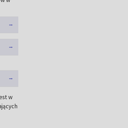
jest w
ających