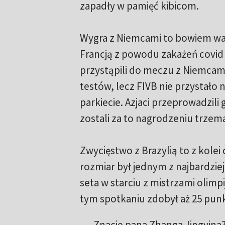
zapadły w pamięć kibicom.
Wygra z Niemcami to bowiem wal
Francją z powodu zakażeń covid
przystąpili do meczu z Niemcam
testów, lecz FIVB nie przystało n
parkiecie. Azjaci przeprowadzili
zostali za to nagrodzeniu trzem
Zwycięstwo z Brazylią to z kolei
rozmiar był jednym z najbardzie
seta w starciu z mistrzami olimp
tym spotkaniu zdobył aż 25 pun
Znacie pana Zhanga Jingyina?