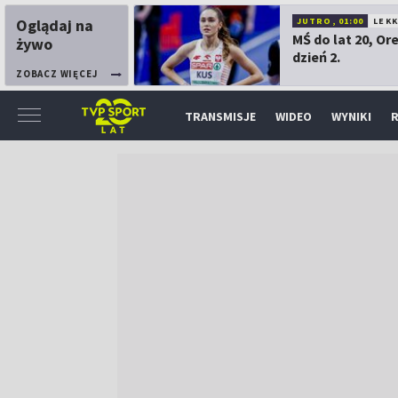
Oglądaj na
JUTRO, 01:00
LEK
MŚ do lat 20, Or
żywo
dzień 2.
ZOBACZ WIĘCEJ
TRANSMISJE
WIDEO
WYNIKI
R