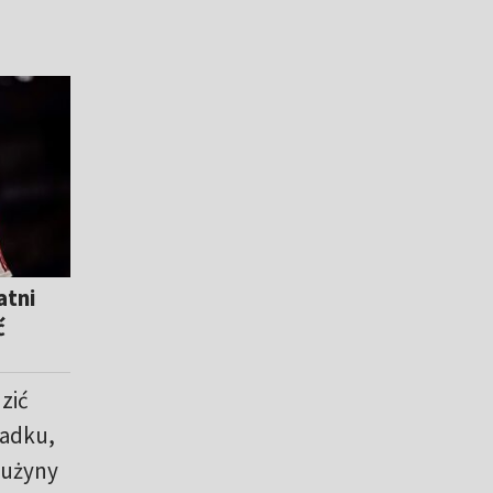
atni
ć
zić
padku,
rużyny