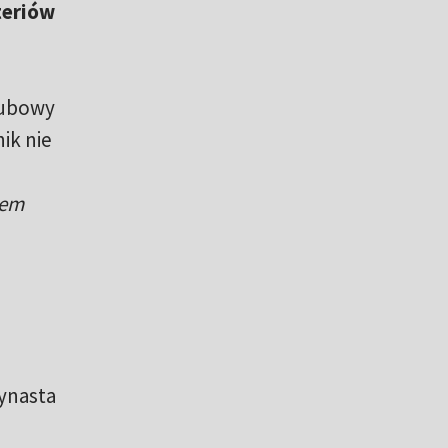
teriów
lubowy
ik nie
tem
ynasta