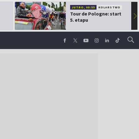
JUTRO, 08:55
KOLARSTWO
Tour de Pologne: start
▶
5. etapu