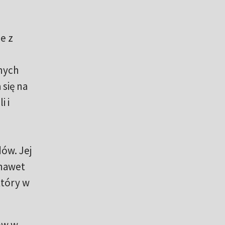
e z
nych
 się na
i i
ów. Jej
 nawet
który w
ów w