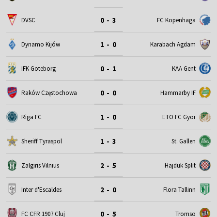
0 - 3
DVSC
FC Kopenhaga
1 - 0
Dynamo Kijów
Karabach Agdam
0 - 1
IFK Goteborg
KAA Gent
0 - 0
Raków Częstochowa
Hammarby IF
1 - 0
Riga FC
ETO FC Gyor
1 - 3
Sheriff Tyraspol
St. Gallen
2 - 5
Zalgiris Vilnius
Hajduk Split
2 - 0
Inter d'Escaldes
Flora Tallinn
0 - 5
FC CFR 1907 Cluj
Tromso