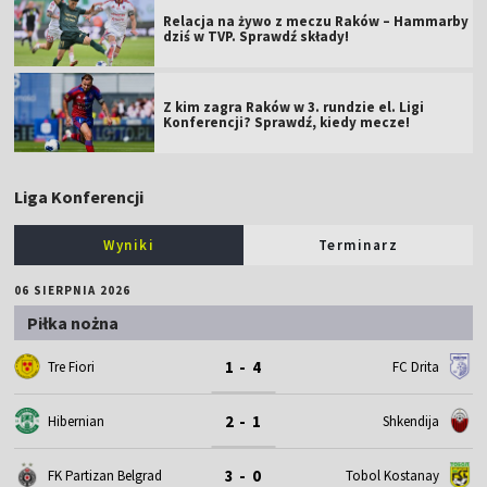
Relacja na żywo z meczu Raków – Hammarby
dziś w TVP. Sprawdź składy!
Z kim zagra Raków w 3. rundzie el. Ligi
Konferencji? Sprawdź, kiedy mecze!
Liga Konferencji
Wyniki
Terminarz
06 SIERPNIA 2026
Piłka nożna
1 - 4
Tre Fiori
FC Drita
2 - 1
Hibernian
Shkendija
3 - 0
FK Partizan Belgrad
Tobol Kostanay