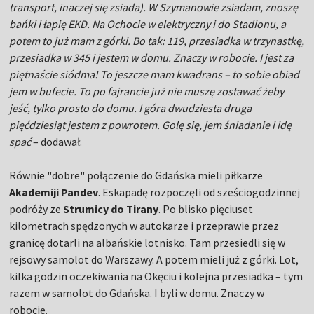
transport, inaczej się zsiada). W Szymanowie zsiadam, znoszę
bańki i łapię EKD. Na Ochocie w elektryczny i do Stadionu, a
potem to już mam z górki. Bo tak: 119, przesiadka w trzynastkę,
przesiadka w 345 i jestem w domu. Znaczy w robocie. I jest za
piętnaście siódma! To jeszcze mam kwadrans – to sobie obiad
jem w bufecie. To po fajrancie już nie muszę zostawać żeby
jeść, tylko prosto do domu. I góra dwudziesta druga
pięćdziesiąt jestem z powrotem. Golę się, jem śniadanie i idę
spać
– dodawał.
Równie "dobre" połączenie do Gdańska mieli piłkarze
Akademiji Pandev
. Eskapadę rozpoczęli od sześciogodzinnej
podróży ze
Strumicy do Tirany
. Po blisko pięciuset
kilometrach spędzonych w autokarze i przeprawie przez
granicę dotarli na albańskie lotnisko. Tam przesiedli się w
rejsowy samolot do Warszawy. A potem mieli już z górki. Lot,
kilka godzin oczekiwania na Okęciu i kolejna przesiadka – tym
razem w samolot do Gdańska. I byli w domu. Znaczy w
robocie.