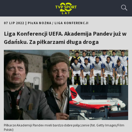
07 LIP 2022
|
PIŁKA NOŻNA
/
LIGA KONFERENCJI
Liga Konferencji UEFA. Akademija Pandev już w
Gdańsku. Za piłkarzami długa droga
Piłkarze Akademiji Pandev mieli bardzo dobre połączenie (fot. Getty Images/Film
Polski)