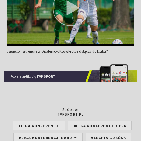
Jagiellonia trenuje w Opalenicy. Kto wkrótce dołączy do klubu?
Pobierz aplikację
TVP SPORT
ŹRÓDŁO:
TVPSPORT.PL
#LIGA KONFERENCJI
#LIGA KONFERENCJI UEFA
#LIGA KONFERENCJI EUROPY
#LECHIA GDAŃSK