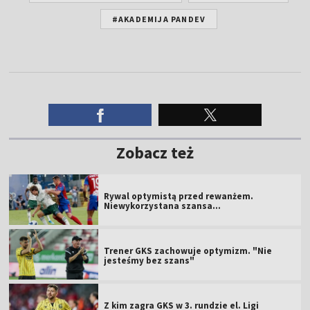
#AKADEMIJA PANDEV
Zobacz też
Rywal optymistą przed rewanżem.
Niewykorzystana szansa...
Trener GKS zachowuje optymizm. "Nie
jesteśmy bez szans"
Z kim zagra GKS w 3. rundzie el. Ligi