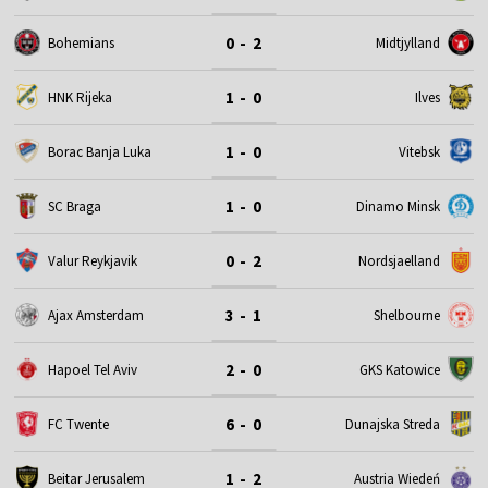
0 - 2
Bohemians
Midtjylland
1 - 0
HNK Rijeka
Ilves
1 - 0
Borac Banja Luka
Vitebsk
1 - 0
SC Braga
Dinamo Minsk
0 - 2
Valur Reykjavik
Nordsjaelland
3 - 1
Ajax Amsterdam
Shelbourne
2 - 0
Hapoel Tel Aviv
GKS Katowice
6 - 0
FC Twente
Dunajska Streda
1 - 2
Beitar Jerusalem
Austria Wiedeń