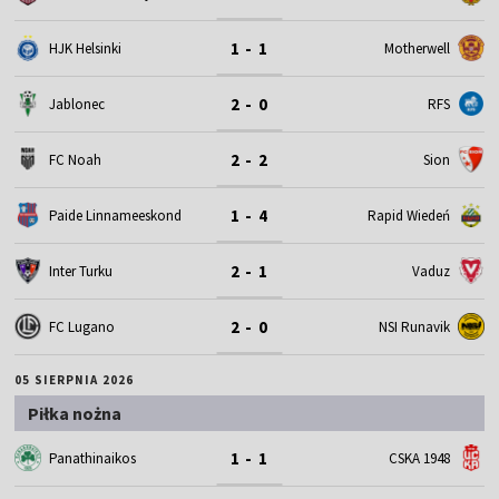
1 - 1
HJK Helsinki
Motherwell
2 - 0
Jablonec
RFS
2 - 2
FC Noah
Sion
1 - 4
Paide Linnameeskond
Rapid Wiedeń
2 - 1
Inter Turku
Vaduz
2 - 0
FC Lugano
NSI Runavik
05 SIERPNIA 2026
Piłka nożna
1 - 1
Panathinaikos
CSKA 1948