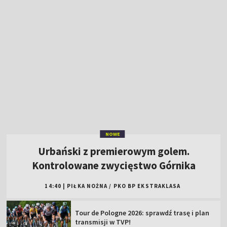
NOWE
Urbański z premierowym golem.
Kontrolowane zwycięstwo Górnika
14:40
|
PIŁKA NOŻNA
/
PKO BP EKSTRAKLASA
Tour de Pologne 2026: sprawdź trasę i plan
transmisji w TVP!
19-latek wygrał Rajd Rzeszowski i pobił
rekord imprezy
Piękna ucieczka! Francuz wygrał królewski
etap TdP