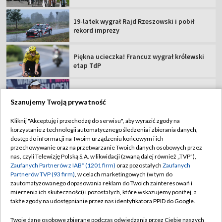
Amerykanka triumfatorką turnieju w
Warszawie
Strzelectwo, ME U23: 50 m karabin 3
postawy kobiet [ZAPIS]
Żukowski już strzela! Zespół Polaka na
deskach [WIDEO]
Szanujemy Twoją prywatność
Kliknij "Akceptuję i przechodzę do serwisu", aby wyrazić zgody na
korzystanie z technologii automatycznego śledzenia i zbierania danych,
TVP
dostęp do informacji na Twoim urządzeniu końcowym i ich
Abonament TVP
Regulamin TVP
przechowywanie oraz na przetwarzanie Twoich danych osobowych przez
nas, czyli Telewizję Polską S.A. w likwidacji (zwaną dalej również „TVP”),
Polityka prywatności
Sklep TVP
Zaufanych Partnerów z IAB* (1201 firm)
oraz pozostałych
Zaufanych
Partnerów TVP (93 firm)
, w celach marketingowych (w tym do
Biuro Reklamy
Moje zgody
zautomatyzowanego dopasowania reklam do Twoich zainteresowań i
mierzenia ich skuteczności) i pozostałych, które wskazujemy poniżej, a
Oferta Handlowa
Biuro reklamy
także zgody na udostępnianie przez nas identyfikatora PPID do Google.
Telegazeta ogłoszenia
Kontakt
Twoje dane osobowe zbierane podczas odwiedzania przez Ciebie naszych