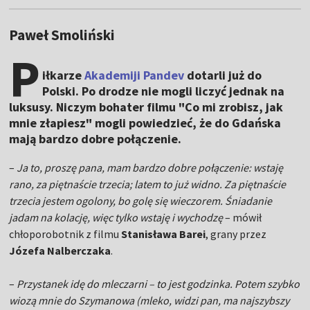
Paweł Smoliński
P
iłkarze
Akademiji Pandev
dotarli już do
Polski. Po drodze nie mogli liczyć jednak na
luksusy. Niczym bohater filmu "Co mi zrobisz, jak
mnie złapiesz" mogli powiedzieć, że do Gdańska
mają bardzo dobre połączenie.
–
Ja to, proszę pana, mam bardzo dobre połączenie: wstaję
rano, za piętnaście trzecia; latem to już widno. Za piętnaście
trzecia jestem ogolony, bo golę się wieczorem. Śniadanie
jadam na kolację, więc tylko wstaję i wychodzę
– mówił
chłoporobotnik z filmu
Stanisława Barei
, grany przez
Józefa Nalberczaka
.
–
Przystanek idę do mleczarni – to jest godzinka. Potem szybko
wiozą mnie do Szymanowa (mleko, widzi pan, ma najszybszy